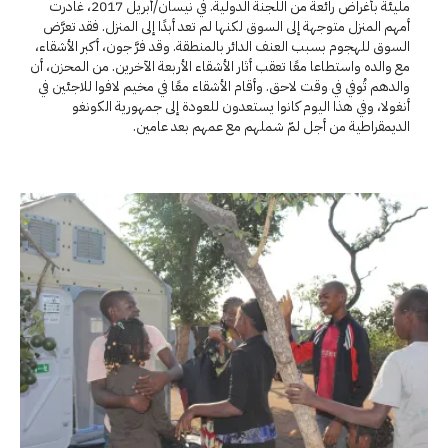
مليئة بأغراض رائعة من اللجنة الدولية. في نيسان/أبريل 2017، غادرت
أمهم المنزل متوجهة إلى السوق لكنها لم تعد أبدًا إلى المنزل. فقد تعرَّض
السوق للهجوم بسبب العنف الدائر بالمنطقة. وقد فرَّ جون، أكبر الأشقاء،
مع والده واستطاعا معًا تعقب أثار الأشقاء الأربعة الآخرين. من المحزن، أن
والدهم تُوفي في وقت لاحق. وأقام الأشقاء معًا في مخيم لافوا للاجئين في
أنغولا، وفي هذا اليوم كانوا يستعدون للعودة إلى جمهورية الكونغو
الديمقراطية من أجل لمّ شملهم مع عمهم بعد عامين.