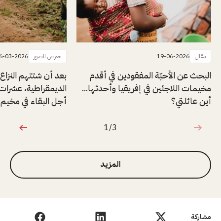
مقال
19-06-2026
معرض الصور
6-03-2026
البحث عن الأحبّة المفقودين في أقدم
بعد أن شتتهم النزاع ا
مخيمات اللاجئين في إفريقيا وأحدثها...
الديمقراطية، عشرات
أين عائلتي؟
أجل البقاء في مخيم 
1/3
1 من 3
المزيد
مشاركة