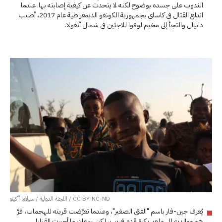
الندوب على جسده بوضوح لكنه لا يتحدث عن كيفية إصابته بها. عندما
اندلع القتال في كاساي بجمهورية الكونغو الديمقراطية عام 2017، أصيب
دانيال والتجأ إلى مخيم لوفوا للاجئين في شمال أنغولا.
CC BY-NC-ND / اللجنة الدولية / سيلفيا أكينو
يُعرف جين-فار باسم "الفتى الصغير"، وعندما تعرَّضت قريته للهجمات، فرَّ
هو ووالديه إلى ملعب كرة قدم قريب، لكن سرعان ما أجبرت القنابل