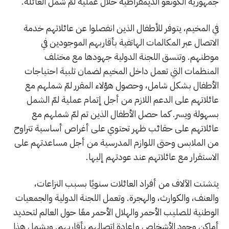
جمهورية الكونغو الديمقراطية خلال عملية لمّ شمل العائلة.
في المخيم، يتوفر للأطفال الذين انفصلوا عن عائلاتهم خدمة
الاتصال عبر المكالمات الهاتفية بأقاربهم الموجودين في
موطنهم. وتنسق اللجنة الدولية جهودها مع مختلف
المنظمات التي تعمل داخل المخيم لضمان تلبية احتياجات
الأطفال بشكل شامل، وحصول هؤلاء المقرر لمّ شملهم مع
عائلاتهم على الدعم اللازم من أجل إتمام عملية لمّ الشمل
بسهولة ويسر. كما حصل الأطفال الذين تم لمّ شملهم مع
عائلاتهم على حقائب ظهر تحتوي على أغراص أساسية تتراوح
من الملابس وحتى اللوازم المدرسية من أجل مساعدتهم على
الاستقرار مع عائلاتهم عند عودتهم إليها.
يتشتت الآلاف من أفراد العائلات سنويًا بسبب النزاعات،
والعنف، والكوارث، والهجرة. وتعمل اللجنة الدولية والجمعيات
الوطنية للصليب الأحمر والهلال الأحمر معًا حول العالم لتحديد
أماكن وجود الأشخاص وإعادة اتصالهم بأقاربهم. ويشمل هذا