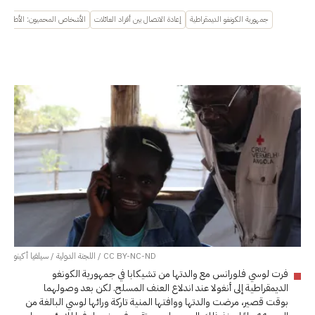
جمهورية الكونغو الديمقراطية
إعادة الاتصال بين أفراد العائلات
الأشخاص المحميون: الأطفال
CC BY-NC-ND / اللجنة الدولية / سيلفيا أكينو
فرت لوسي فلورانس مع والدتها من تشيكابا في جمهورية الكونغو
الديمقراطية إلى أنغولا عند اندلاع العنف المسلح. لكن بعد وصولهما
بوقت قصير، مرضت والدتها ووافتها المنية تاركة ورائها لوسي البالغة من