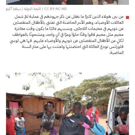
CC BY-NC-ND / اللجنة الدولية / سيلفيا أكينو
من بين هولاء الذين كثيرًا ما نغفل عن ذكر جهودهم في عملية لمّ شمل
العائلات الأوصياء، وهم الأسر الحاضنة التي تعتني بالأطفال المنفصلين
عن ذويهم في مخيمات اللاجئين. وبسببهم غالبًا ما يكون وقت مغادرة
مخيم مثل مخيم لافوا وقتًا حلوًا ومرًا في آنٍ واحد، ومشحونًا بالعواطف
لكلٍ من الأطفال المنفصلين عن ذويهم والأوصياء عليهم. فها هي لوسي
فلورانس تودع العائلة التي احتضنتها واعتنت بها على مدار السنة
الماضية.