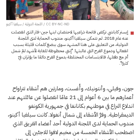
CC BY-NC-ND / اللجنة الدولية / سيلفيا أكينو
إيستر كاباشي تركض فاتحة ذراعيها لاحتضان ابنها جين-فار الذي انفصلت
عنه عام 2018. لم تتمكن سيلفيا أكينو، مندوب الحماية لدى اللجنة
الدولية، من التعليق على هذا المشهد سوى ببضع كلمات قليلة بسبب
انفعالها ودموع الفرح التي غالبتها: "إنني محظوظة للغاية لأشهد لمّ شمل
أم مع طفلها، فالابتسامات المختلطة بدموع الفرح دائمًا ما يؤثران فيّ
كثيرًا".
جون، وفيلي، وأنتونيك، وأُغست، ومارتين هم أشقاء تتراواح
أعمارهم ما بين 6 أعوام إلى 21 عامًا انفصلوا عن عائلتهم عند
اندلاع النزاع في موطنهم بكانانغا في جمهورية الكونغو
الديمقراطية. وفرَّ الأشقاء إلى شمال أنغولا. كانت سيلفيا أكينو،
مندوب الحماية لدى اللجنة الدولية أحد أعضاء الفريق الذي
اصطحب الأشقاء الخمسة من مخيم لافوا للاجئين إلى