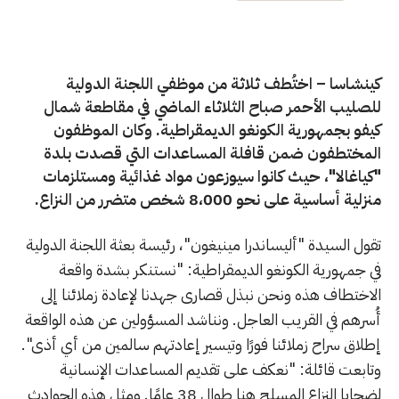
كينشاسا – اختُطف ثلاثة من موظفي اللجنة الدولية
للصليب الأحمر صباح الثلاثاء الماضي في مقاطعة شمال
كيفو بجمهورية الكونغو الديمقراطية. وكان الموظفون
المختطفون ضمن قافلة المساعدات التي قصدت بلدة
"كياغالا"، حيث كانوا سيوزعون مواد غذائية ومستلزمات
منزلية أساسية على نحو 8،000 شخص متضرر من النزاع.
تقول السيدة "أليساندرا مينيغون"، رئيسة بعثة اللجنة الدولية
في جمهورية الكونغو الديمقراطية: "نستنكر بشدة واقعة
الاختطاف هذه ونحن نبذل قصارى جهدنا لإعادة زملائنا إلى
أُسرهم في القريب العاجل. ونناشد المسؤولين عن هذه الواقعة
إطلاق سراح زملائنا فورًا وتيسير إعادتهم سالمين من أي أذى".
وتابعت قائلة: "نعكف على تقديم المساعدات الإنسانية
لضحايا النزاع المسلح هنا طوال 38 عامًا. ومثل هذه الحوادث