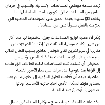
تهدد سلامة موظفي المساعدات الإنسانية، وتتسبب في حرمان
الناس من المساعدات التي يكونون بأمسّ الحاجة لها، ما
يخلف آثارًا سلبية بعيدة المدى على المجتمعات المحلية التي
تجرّعت بالفعل صنوفًا شتى من المعاناة".
يُذكر أن عملية توزيع المساعدات جرى التخطيط لها منذ أكثر
من شهر، وكانت موجهة للعائلات في "إيكوبو" التي فرّت من
منازلها في شهر تشرين الثاني/نوفمبر الماضي بسبب القتال الدائر،
ولم تحصل على أي مساعدات منذ ذلك الحين. وكان من
المفترض أن تساعد تلك المساعدات كذلك العائلات التي عادت
إلى قراها بعد نزوحها عدة مرات على مدار الأشهر القليلة
الماضية. فبعد أن قُطعت الطرق المؤدية إلى حقولهم، لم يعد
بمقدور هؤلاء السكان تأمين احتياجاتهم الأساسية وباتوا
يعيشون في أوضاع صعبة للغاية.
ولقد علقت اللجنة الدولية جميع تحركاتها الميدانية في شمال