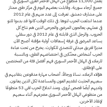
يعمل 11,000 متطوعٍ من الهلال الأحمر العربي السوري في
جميع أرجاء سورية. وقابلت بعضهم اليوم في مركز طبي ممتاز
على مشارف دمشق. تعرفت إلى عدد منهم في عام 2012
عندما اندلعت الحرب لتوها. في ذلك الوقت كانوا قد بدءوا للتو
في عملهم، يعالجون المرضى والجرحى الذين هم نتاج كل
الحروب. والرجل الذي قابلته في عام 2012 في دور سفلي
يساعد المرضى في غرفة إسعافات أولية مؤقتة أصبح الآن
مديرًا لفريق ميداني للتصدي للكوارث. يخرج من تحت عباءة
الحرب أشخاص محنّكين في اختصاصهم الطبي، وبالنسبة
للزملاء في الهلال الأحمر السوري فهم أفضل فئة من المختصين
على الإطلاق.
هؤلاء الزملاء، نساءً ورجالاً، أصحاب مهارة مدفوعين بتفانيهم في
سعيهم الحثيث لتقديم العون والمساعدة لكل الذين يعانون.
ولديهم أيضًا قصص تُروى. ومنذ اندلاع الحرب لقي 53 متطوعًا
من متطوعي الهلال الأحمر السوري مصرعهم أثناء سعيهم
لإنقاذ الآخرين.