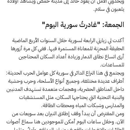
ويحدوني الأمل أن يعود خالد إلى مدينة حمص ويشاهد أولاده
يلعبون في سلام.
الجمعة: "غادرتُ سورية اليوم"
أكدت لي زيارتي الرابعة لسورية خلال السنوات الأربع الماضية
الحقيقةَ المحزِنة للمعاناة المستمرة فيها. ففي كل مرة أزورها
أرى اتساع نطاق الدمار وزيادة أعداد السكان المحتاجين
للمساعدات.
ويجتمع في هذا النزاع الدائر في سورية كل عوامل الحرب الحديثة:
أطراف عديدة مختلفة، وجميع أنواع الأسلحة، وحرب وحشية
داخل المناطق الحضرية، وهجمات متعمدة تستهدف المدنيين
والبنية التحتية التي يحتاجها السكان، مثل المستشفيات
والمدارس وشبكات المياه ومحطات الطاقة.
ومن المفترض أن يبدأ وقف إطلاق النيران بعد سويعات من
الآن. وخلال ساعات اليوم أمكن للموجودين هنا سماع أصوات
الطائرات والانفجارات والقصف ونيران المدافع. وآملُ، مثلما