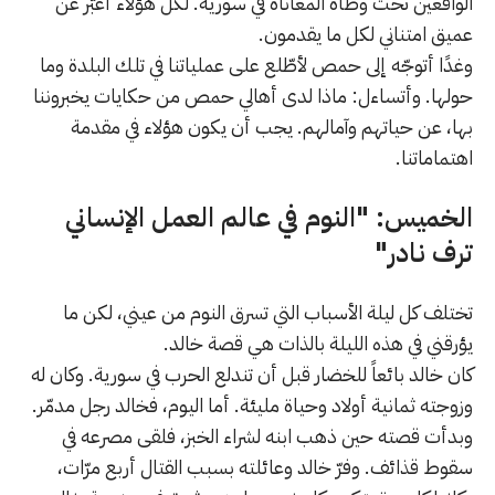
الواقعين تحت وطأة المعاناة في سورية. لكل هؤلاء أعبّر عن
عميق امتناني لكل ما يقدمون.
وغدًا أتوجّه إلى حمص لأطّلع على عملياتنا في تلك البلدة وما
حولها. وأتساءل: ماذا لدى أهالي حمص من حكايات يخبروننا
بها، عن حياتهم وآمالهم. يجب أن يكون هؤلاء في مقدمة
اهتماماتنا.
الخميس: "النوم في عالم العمل الإنساني
ترف نادر"
تختلف كل ليلة الأسباب التي تسرق النوم من عيني، لكن ما
يؤرقني في هذه الليلة بالذات هي قصة خالد.
كان خالد بائعاً للخضار قبل أن تندلع الحرب في سورية. وكان له
وزوجته ثمانية أولاد وحياة مليئة. أما اليوم، فخالد رجل مدمّر.
وبدأت قصته حين ذهب ابنه لشراء الخبز، فلقى مصرعه في
سقوط قذائف. وفرّ خالد وعائلته بسبب القتال أربع مرّات،