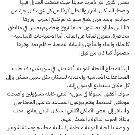
بعض القرى التي دُمرت حديثًا حيث قُصفت المنازل فيها،
واضطر السكان للفرار والتخلي كَرهًا عن كل شيء كان جزءً من
حياتهم. وبعد مرور بضع سنوات لم تضع الحرب أوزارها.
فالناس مازالوا يعيشون حياة النزوح وبعضهم يعيش في مناطق
محاصرة، معزول تمامًا عن العالم. أما الاحتياجات الأساسية –
كالغذاء والماء والمأوى والرعاية الصحية – فلم يعد توفرها
مضمونًا كما كان من قبل.
لهذا تضطلع اللجنة الدولية بأنشطتها في سورية بهدف جلب
المساعدات الأساسية والحماية للسكان بكل سبيل ممكن وإلى
كل مكان نستطيع الوصول إليه.
سوف أقضي أسبوعًا في سورية ألتقي خلاله مسؤولين وأصحبُ
موظفي المنظمة وهم يوزعون المساعدات على المحتاجين
وأسافر إلى بعض الأماكن لألتقي السكان الذين يعانون تحت
وطأة الحرب الدائرة وأنصتُ إليهم.
وبوصف اللجنة الدولية منظمة إنسانية محايدة ومستقلة وغير