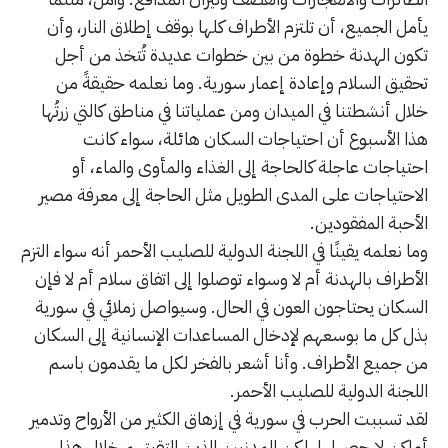
يأمل الجميع، أن تلتزم الأطراف كلها بوقف إطلاق النار، وأن
تكون الهدنة خطوة من بين خطوات عديدة تُتخذ من أجل
تحقيق السلام وإعادة إعمار سورية. وما نعلمه حقيقةً من
خلال أنشطتنا في الميدان ومن عملياتنا في مناطق كالتي زرتُها
هذا الأسبوع أن احتياجات السكان هائلة، سواء كانت
احتياجات عاجلة كالحاجة إلى الغذاء والمأوى والماء، أو
الاحتياجات على المدى الطويل مثل الحاجة إلى معرفة مصير
الأحبة المفقودين.
وما نعلمه يقينًا في اللجنة الدولية للصليب الأحمر أنه سواء التزم
الأطراف بالهدنة أم لا وسواء توصلوا إلى اتفاق سلام أم لا فإن
السكان يحتاجون العون في الحال. وسيواصل زملائي في سورية
بذل كل ما بوسعهم لإدخال المساعدات الإنسانية إلى السكان
من جميع الأطراف. وأنا أشعر بالفخر لكل ما يقدمون باسم
اللجنة الدولية للصليب الأحمر.
لقد تسببت الحرب في سورية في إزهاق الكثير من الأرواح وتدمير
أماكن لا حصر لها. لكن المدنيين الذين التقيتهم خلال هذا