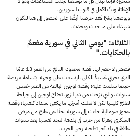
متحيزة فإننا نبذل كل ما بوسعنا لجلب المساعدات ومواد
الإغاثة وبثّ الأمل في قلوب السوريين.
وبوصفنا بشرًا فقد حرصنا أيضًا على الحضور إلى هنا لنكون
شهداء على ما حدث ويحدث.
الثلاثاء: "يومي الثاني في سورية مفعمٌ
بالحكايات."
قصص لا حصر لها: قصة محمود، البالغ من العمر 13 عامًا
الذي يجري غسيلاً للكلى. ارتسمت على وجهه ابتسامة عريضة
حينما سلمت عليه؛ وقصة لوجين البالغة من العمر خمس
سنوات، والتي نزحت من دير الزور. تحتاج لوجين إلى جراحة
لعلاج كليتها لكن لا تملك أسرتها ما يكفي لسداد كلفتها؛ وقصة
عجوز صومالية جاءت إلى سورية بحثًا عن علاج من مرض
السكري وهربًا من حرب في بلدها، لتجد نفسها بعد سنوات
عالقة في بلد آخر تطحنه رحى الحرب.