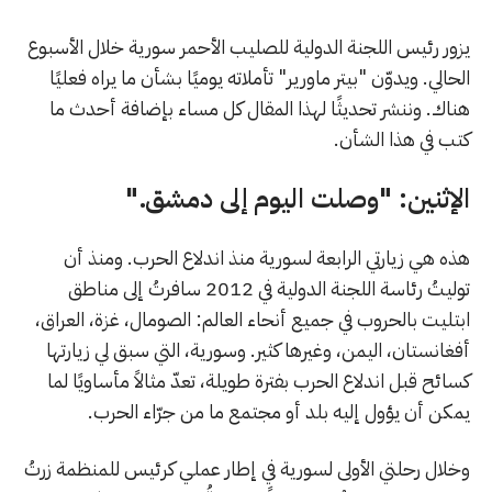
يزور رئيس اللجنة الدولية للصليب الأحمر سورية خلال الأسبوع
الحالي. ويدوّن "بيتر ماورير" تأملاته يوميًا بشأن ما يراه فعليًا
هناك. وننشر تحديثًا لهذا المقال كل مساء بإضافة أحدث ما
كتب في هذا الشأن.
الإثنين: "وصلت اليوم إلى دمشق."
هذه هي زيارتي الرابعة لسورية منذ اندلاع الحرب. ومنذ أن
توليتُ رئاسة اللجنة الدولية في 2012 سافرتُ إلى مناطق
ابتليت بالحروب في جميع أنحاء العالم: الصومال، غزة، العراق،
أفغانستان، اليمن، وغيرها كثير. وسورية، التي سبق لي زيارتها
كسائح قبل اندلاع الحرب بفترة طويلة، تعدّ مثالاً مأساويًا لما
يمكن أن يؤول إليه بلد أو مجتمع ما من جرّاء الحرب.
وخلال رحلتي الأولى لسورية في إطار عملي كرئيس للمنظمة زرتُ