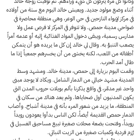
وكانوا كل مرة يتركون كل شيء وراءهم. ثم توفيت زوجة خالد
أثناء وضع مولود جديد. ويعيش خالد اليوم مع ستة من أولاده
في مركز لإيواء النازحين في حي الوعر، وهي منطقة محاصرة في
ضواحي مدينة حمص. ولا تتوفر في المركز لا فرص عمل ولا
مدارس رسمية، ويبقى دخول المواد الغذائية إليه أو عدمه أمراً
يصعب التنبؤ به. وقال لي خالد إن كل ما يريده هو أن يتمكن
أطفاله من اللعب، لكنه يخشى من أن يخسرهم جمعياً إذا ما
طال أمد الحرب.
وقمت اليوم بزيارة إلى حمص، مدينة خالد. ومشهد وسط
المدينة مشهد خيالي من الدمار الشامل. ويكاد لا يوجد مبنى
واحد غير مدمّر، في واقع يذكرنا بألم بويلات حروب المدن التي
يكون المدنيون أول ضحاياها. ولم يعد هناك من سكان في
المنطقة، ما يزيد من شعور المرء بأنه في مدينة أشباح. وأصاب
الدمار حمص القديمة أيضاً، لكن الناس بدأوا يعودون رويداً
رويداً، وفتحت بضعة محلات صغيرة تبيع مساحيق الغسيل في
رُزم فردية وكميات صغيرة من الزيت النباتي.