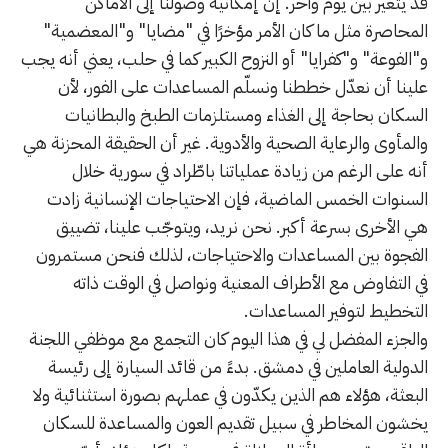
قد يتغير بين يوم وآخر. إن إمكانية وصولنا إلى الأماكن
المحاصرة مثل ما كان الأمر مؤخرًا في "مضايا" و"المعضمية"
و"الفوعة" و"كفرايا" أو النزوح الكبير كما في حلب، يعني أنه يجب
علينا أن نعدّل خططنا ونسلّم المساعدات على الفور، لأن
السكان بحاجة إلى الغذاء ومستلزمات الطبخ والبطانيات
والمأوى والرعاية الصحية والأدوية. غير أن الحقيقة المحزنة هي
أنه على الرغم من زيادة عملياتنا باطّراد في سورية خلال
السنوات الخمس الماضية، فإن الاحتياجات الإنسانية زادت
هي الأخرى بسرعة أكبر. نحن نريد، ويتوجّب علينا، تضييق
الفجوة بين المساعدات والاحتياجات، لذلك فنحن مستمرون
في التفاوض مع الأطراف المعنية ونواصل في الوقت ذاته
التخطيط لتوفير المساعدات.
والجزء المفضل لي في هذا اليوم كان التجمع مع موظفي اللجنة
الدولية العاملين في دمشق. بدءً من قائد السيارة إلى رئيسة
البعثة، هؤلاء هم الذين يكدّون في عملهم بصورة استثنائية ولا
يخشون المخاطر في سبيل تقديم العون والمساعدة للسكان