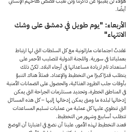
هؤلاء لن يغيبوا عن ذاكرتنا ولن تغيب قصص كفاحهم الإنساني
أيضًا.
الأربعاء: "يوم طويل في دمشق على وشك
الانتهاء"
عَقدتُ اجتماعات ماراثونية مع كل السلطات التي لها ارتباط
بعملياتنا في سورية. واللجنة الدولية للصليب الأحمر على
استعداد تام لزيادة مساعداتها في أرجاء البلاد. لكنّ ذلك
يتطلب قدرًا كبيرًا من التخطيط والإعداد. فمثلاً هناك التنبؤ
بأوقات جلب الطرود الغذائية، والحصول على الضمانات الأمنية
في المناطق الخطرة، وتحديد مستلزمات الجراحة التي يمكن
إدخالها لبلدة ما ومتى يمكن إدخالها إليها – كل هذه المسائل
التي تنطوي عليها كل عملية من عمليات تسليم المساعدات
تتطلب أسابيع وشهور من التخطيط.
فعند التخطيط لهذه الأمور، علينا أن نضع في اعتبارنا أن الوضع