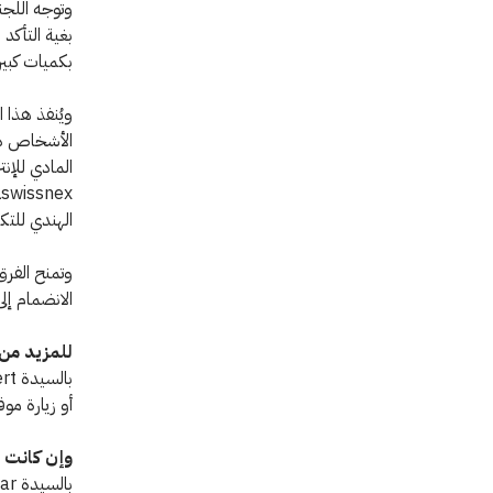
وتوجه اللجن
بغية التأكد 
بكميات كبي
ويُنفذ هذا 
المادي للإن
x
الهندي للتك
الانضمام إلى
للمزيد من 
بالسيدة Andrina Beuggert، اللجنة الدولية، جنيف، الهاتف: 41 22 730 37 91+
أو زيارة مو
وإن كانت ل