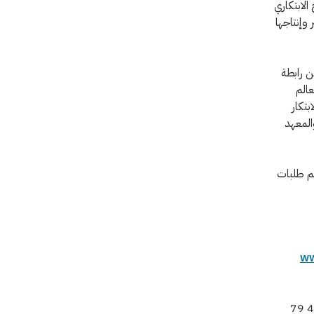
الابتكاري
 وإنتاجها
ن رابطة
صغار المصنّعين Workbench Projects، والعالم
بتكار
والمعهد
فرصة حتى يوم 31 تشرين الأول/أكتوبر 2015 لتقديم طلبات
ww
بالسيدة Neha Thakkar، اللجنة الدولية، جنيف، الهاتف: +41 22 730 31 60 أو +41 79