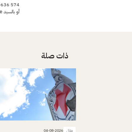
574 0636
أو بالسيد Adebayo Olowo-Ake، اللجنة الدولية، نيودلهي، الهاتف: +91 97 113 09561
ذات صلة
مقال
04-08-2026