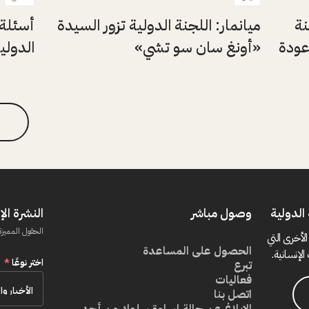
نة
ميانمار: اللجنة الدولية تزور السيدة
أسئلة 
عودة
«أونغ سان سو تشي»
الدولي
الدولية
وصول مباشر
النشرة الإ
الحقول المميزة
الأخرى التي
الحصول على المساعدة
الإنسانية.
اختر نوعًا
*
تبرع
فعاليات
اتصل بنا
الإبلاغ عن حالة إساءة سلوك من أحد