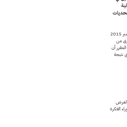
ية
تحديات
ومسابقة التمكين هي عبارة عن برنامج مدته 60 يوماً تقام في الفترة من تشرين الثاني/نوفمبر 2015
ه فرق من
لمقرر أن
ق نتيجة
بالغرض
اء الفكرة