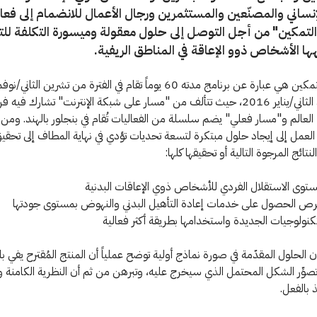
إنساني والمصنّعين والمستثمرين ورجال الأعمال للانضمام إلى فعال
لتمكين" من أجل التوصل إلى حلول معقولة وميسورة التكلفة لل
ها الأشخاص ذوو الإعاقة في المناطق الريفية.
وحتى كانون الثاني/يناير 2016، حيث تتألف من "مسار على شبكة الإنترنت" تشارك في
العالم و"مسار فعلي" يضم سلسلة من الفعاليات تُقام في بنجلور بالهند. ومن ا
عمل إلى إيجاد حلول مبتكرة لتسعة تحديات تؤدي في نهاية المطاف إلى تحقي
تائج المرجوة التالية أو تحقيقها كلها:
توى الاستقلال الفردي للأشخاص ذوي الإعاقات البدنية
ص الحصول على خدمات إعادة التأهيل البدني والنهوض بمستوى جودتها
تكنولوجيات الجديدة واستخدامها بطريقة أكثر فعالية
لحلول المقدّمة في صورة نماذج أولية توضح عملياً أن المنتج المُقترح يفي 
وِّر الشكل المحتمل الذي سيخرج عليه، وتبرهن من ثم أن النظرية الكامنة ور
ذ بالفعل.