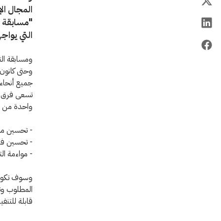
المجال ال
"مسابقة ا
التي يواجه
جميع أنحاء 
تسعى فرق ال
واحدة من الن
- تحسين مس
- تحسين فر
- مواءمة ال
وسوف تكون ا
المطلوب وتص
قابلة للتنفي