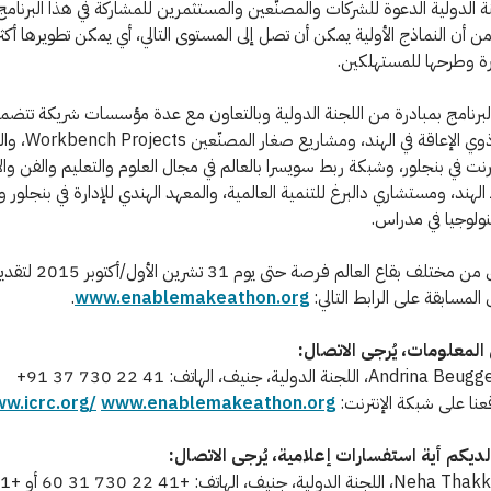
ة الدولية الدعوة للشركات والمصنّعين والمستثمرين للمشاركة في هذا البرنامج 
من أن النماذج الأولية يمكن أن تصل إلى المستوى التالي، أي يمكن تطويرها أكثر
رة وطرحها للمستهلكين.
البرنامج بمبادرة من اللجنة الدولية وبالتعاون مع عدة مؤسسات شريكة تتضم
الأشخاص ذوي الإعاقة في الهند، ومشاريع 
ترنت في بنجلور، وشبكة ربط سويسرا بالعالم في مجال العلوم والتعليم والفن والا
swissneـ الهند، ومستشاري دالبرغ للتنمية العالمية، والمعهد الهندي للإدارة في بنجلور 
نولوجيا في مدراس.
وتمنح الفرق من مختلف بقاع العالم 
 المسابقة على الرابط التالي:
www.enablemakeathon.org
.
المعلومات، يُرجى الاتصال:
قعنا على شبكة الإنترنت:
www.enablemakeathon.org
w.icrc.org/
ديكم أية استفسارات إعلامية، يُرجى الاتصال: