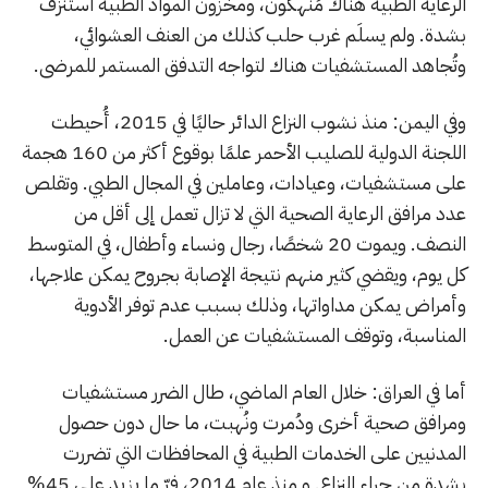
الرعاية الطبية هناك مُنهكون، ومخزون المواد الطبية استُنزف
بشدة. ولم يسلَم غرب حلب كذلك من العنف العشوائي،
وتُجاهد المستشفيات هناك لتواجه التدفق المستمر للمرضى.
وفي اليمن: منذ نشوب النزاع الدائر حاليًا في 2015، أُحيطت
اللجنة الدولية للصليب الأحمر علمًا بوقوع أكثر من 160 هجمة
على مستشفيات، وعيادات، وعاملين في المجال الطبي. وتقلص
عدد مرافق الرعاية الصحية التي لا تزال تعمل إلى أقل من
النصف. ويموت 20 شخصًا، رجال ونساء وأطفال، في المتوسط
كل يوم، ويقضي كثير منهم نتيجة الإصابة بجروح يمكن علاجها،
وأمراض يمكن مداواتها، وذلك بسبب عدم توفر الأدوية
المناسبة، وتوقف المستشفيات عن العمل.
أما في العراق: خلال العام الماضي، طال الضرر مستشفيات
ومرافق صحية أخرى ودُمرت ونُهبت، ما حال دون حصول
المدنيين على الخدمات الطبية في المحافظات التي تضررت
بشدة من جراء النزاع. و منذ عام 2014، فرّ ما يزيد على 45%