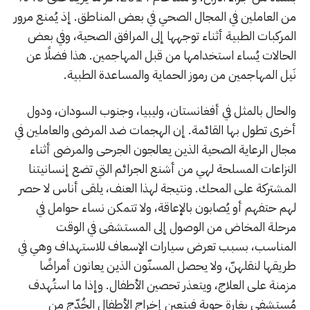
من العاملين في المجال الصحي في بعض المناطق. إذ يُمنع مرور
المركبات الطبية أثناء توجهها إلى المرافق الصحية، وفي بعض
الحالات يُساء استخدامها من قبل المهاجمين. هذا فضلًا عن
نَيل المهاجمين من رموز الحماية والمساعدة الطبية.
والحال بالمثل في أفغانستان، وليبيا، وجنوب السودان، ودول
أخرى تطول بها القائمة. إن الهجمات ضد المرضى والعاملين في
مجال الرعاية الصحية الذين يعالجون الجرحى والمرضى أثناء
النزاعات المسلحة لهي من أشنع الجرائم التي تضع إنسانيتنا
المشتركة على المحك. ونتيجة لهذا العنف، يلقى أناس لا حصر
لهم حتفهم أو يُصابون بالإعاقة، ولا تتمكن نساء حوامل في
مرحلة المخاض من الوصول إلى المستشفى في الوقت
المناسب، بسبب تعرض سيارات الإسعاف للاستهداف وهي في
طريقها لنقلهنّ، ولا يحصل المسنّون الذين يعانون أمراضًا
مزمنة على العلاج، ويتعذر تحصين الأطفال. وإذا ما استُهدف
مُستشفى بغارة جوية فيتعين إخراج الأطفال الخُدّج من