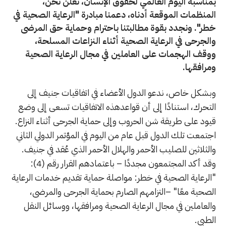
بمناسبة اليوم العالمي لحقوق الإنسان، نُعلن نحن،
المنظمات الموقعة أدناه، دعمنا مبادرة "الرعاية الصحية في
خطر". ونجدد بقوة مطالبتنا باحترام وحماية حق المرضى
والجرحى في الرعاية الصحية أثناء النزاعات المسلحة،
ووقف الهجمات على العاملين في مجال الرعاية الصحية
ومرافقها.
وبشكل خاص، ندعو الدول الأعضاء في اتفاقيات جنيف إلى
التحرك، استنادًا إلى أن قواعدهذه الاتفاقيات تسعى إلى وضع
قيود على طريقة شن الحروب وإلى حماية الجرحى أثناء النزاع.
اجتمعت تلك الدول قبل عام من اليوم في المؤتمر الدولي الثاني
والثلاثين للصليب الأحمر والهلال الأحمر الذي عُقد في جنيف.
وقد أكد المجتمعون مجددًا – باعتمادهم القرار رقم (4):
"الرعاية الصحية في خطر: مواصلة حماية تقديم خدمات الرعاية
الصحية معًا" –التزامهم الصارم بحماية الجرحى والمرضى،
والعاملين في مجال الرعاية الصحية ومرافقها، ووسائل النقل
الطبي.