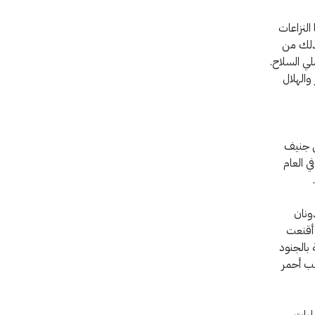
ا النزاعات
كذلك من
لي السلاح.
والهلال
ار فيما بعد اللجنة الدولية للصليب الأحمر في شباط/فبراير 1863 في جنيف
ي العام
ونان
ات إغاثة وطنية تساند الخدمات الطبية العسكرية. وفي آب/أغسطس 1864، أقنعت
 بالجنود
يب أحمر
مليات