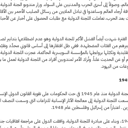
عالم، وصولاً إلى أسرى الحرب والمدنيين على السواء. وزار مندوبو الجنة الدولية
فة أرجاء العالم وساعدوا في تبادل الملايين من رسائل الصليب الأحمر بين الأق
عد الحرب، تعاملت اللجنة الدولية مع طلبات الحصول على أخبار عن الأحباء
الفترة شهدت أيضاً الفشل الأكبر للجنة الدولية وهو عدم اضطلاعها بتدابير لص
رهم من الفئات المضطهدة. ففي ظل افتقارها إلى أساس قانوني محدَّد وتقيّد
لتقليدية وتكبّلها بروابطها بالمؤسسة السويسرية الحاكمة، عجزت اللجنة الدولية 
و عن الحديث علناً. وتُرك الأمر لمندوبين أفراد من اللجنة الدولية لعمل ما
عات من اليهود.
194
استمرت اللجنة الدولية منذ عام 1945 في حث الحكومات على تقوية القانون الدولي الإن
سعت اللجنة الدولية إلى معالجة الآثار الإنسانية للنزاعات التي وسمت النصف ال
ن ـ اعتباراً من إسرائيل وفلسطين عام 1948.
وفي عام 1949، وبناء على مبادرة اللجنة الدولية، وافقت الدول على مراجعة اتفاقيات ج
تي تغطي الجرحى والمرضى في الميدان، وضحايا الحرب في البحار، وأسرى الحرب