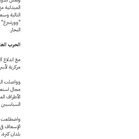
الميدانية م
التالية وسع
البحار.
الحرب العالمية 
مع اندلاع ال
مركزية لأسر
وواصلت اللج
الأطراف الم
السياسيين لل
واضطلعت ال
الإسعاف في 
بلدان كثرة،