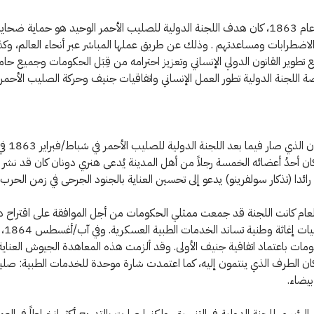
منذ نشأتها عام 1863، كان هدف اللجنة الدولية للصليب الأحمر الوحيد هو حماية ضحاي
لاضطرابات ومساعدتهم . وذلك عن طريق عملها المباشر عبر أنحاء العالم، و
تطوير القانون الدولي الإنساني وتعزيز احترامه من قِبَل الحكومات وجميع حام
للجنة الدولية تطور العمل الإنساني واتفاقيات جنيف وحركة الصليب الأحمر 
اجتمع الكيان الذي ص
ان أحدُ أعضائه الخمسة رجلاً من أهل المدينة يُدعى هنري دونان كان قد نشر ف
ً رائدا (تذكار سولفرينو) يدعو إلى تحسين العناية بالجنود الجرحى في زمن الحرب.
لعام كانت اللجنة قد جمعت ممثلي الحكومات من أجل الموافقة على اقتراح د
بإنشاء جمعي
ومات باعتماد اتفاقية جنيف الأولى. وقد ألزمت هذه المعاهدة الجيوش العناية
 كان الطرف الذي ينتمون إليه، كما اعتمدت شارة موحدة للخدمات الطبية: صل
يضاء.
 الرئيسي للجنة الدولية في التنسيق. ولكنها صارت بالتدريج أكثر انخراطاً في الع