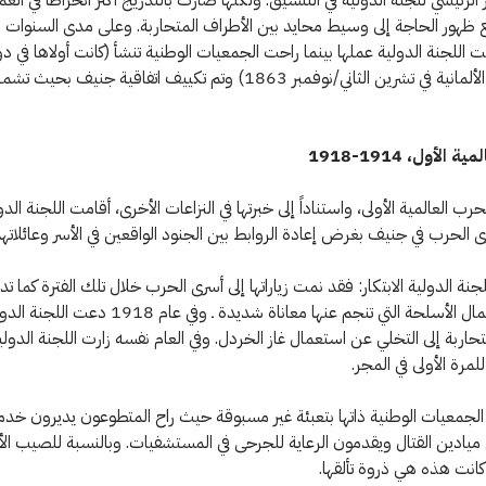
ع ظهور الحاجة إلى وسيط محايد بين الأطراف المتحاربة. وعلى مدى السنوات
ت اللجنة الدولية عملها بينما راحت الجمعيات الوطنية تنشأ (كانت أولاها في دو
"وورتنبرغ" الألمانية في تشرين الثاني/نوفمبر 1863) وتم تكييف اتفاقية جنيف 
الأول، 1914-1918
حرب العالمية الأولى، واستناداً إلى خبرتها في النزاعات الأخرى، أقامت اللجنة الدو
ى الحرب في جنيف بغرض إعادة الروابط بين الجنود الواقعين في الأسر وعائلاتهم
نة الدولية الابتكار: فقد نمت زياراتها إلى أسرى الحرب خلال تلك الفترة كما ت
مجال استعمال الأسلحة التي تنجم عنها معاناة شديدة ـ وفي عام 1918 دعت ال
تحاربة إلى التخلي عن استعمال غاز الخردل. وفي العام نفسه زارت اللجنة الدولي
مرة الأولى في المجر.
جمعيات الوطنية ذاتها بتعبئة غير مسبوقة حيث راح المتطوعون يديرون خد
ميادين القتال ويقدمون الرعاية للجرحى في المستشفيات. وبالنسبة للصيب الأ
 كانت هذه هي ذروة تألقها.