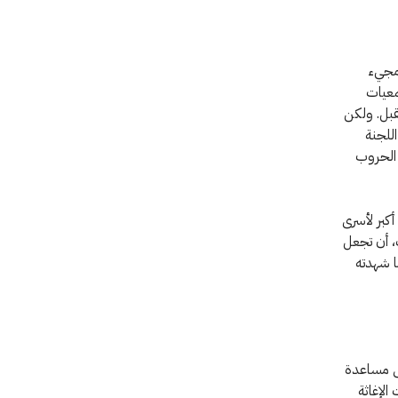
 مجيء
 رابطة جمعيات
قبل. ولكن
للجنة
 الحروب
ف جديدة عام 1929 لتوفير حماية أكبر لأسرى
، أن تجعل
ا شهدته
لى مساعدة
الإغاثة