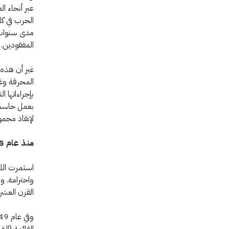
عبر أنحاء ال
الحرب في كا
مدى سنوات ب
المفقودين.
غير أن هذه 
المحرقة وغي
بإجراءاتها ا
بعمل حاسم أ
لإنقاذ مجمو
منذ عام
5
واحترامه. و
القرن العشري
القائمة (ال