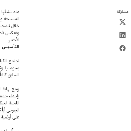
مشاركة
المسلحة وا
خلال تشجيع 
وتعكس قصة ا
الأحمر.
التأسيس
بسويسرا. وك
السابق كتابا
ومع نهاية ا
اللجنة الحك
الجرحى أياً
على أرضية ب
وتمثّل الدور