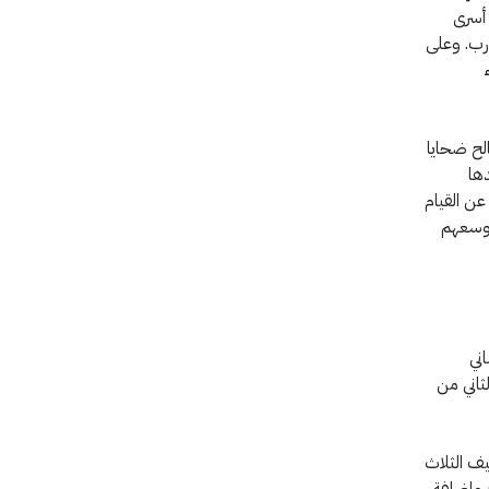
 أسرى
ارب. وعلى
الح ضحايا
ها
عن القيام
 بوسعهم
ساني
ثاني من
نيف الثلاث
) وإضافة