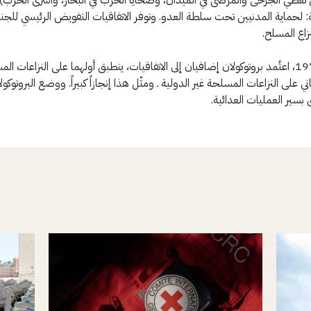
عة: لحماية المدنيين تحت سلطة العدو. وتوفر الاتفاقيات التفويض الرئيسي للجنة
زاع المسلح.
وفي عام 1977، اعتُمد بروتوكولان إضافيان إلى الاتفاقيات، ينطبق أولهما على النزاعات ا
اني على النزاعات المسلحة غير الدولية ـ ومثّل هذا إنجازاً كبيراً. ووضع البروتوكولا
 بسير العمليات العدائية.