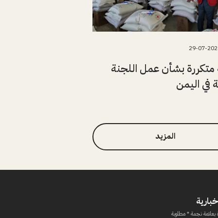
29-07-202
متكررة بشأن عمل اللجنة
ة في اليمن
المزيد
خبارية
 بعلامة نجمة * مطلوبة