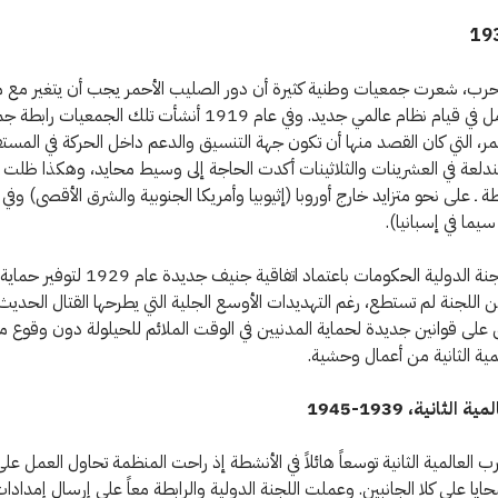
الحرب، شعرت جمعيات وطنية كثيرة أن دور الصليب الأحمر يجب أن يتغير مع
السلام والأمل في قيام نظام عالمي جديد. وفي عام 1919 أنشأت تلك الجمعيات
ر، التي كان القصد منها أن تكون جهة التنسيق والدعم داخل الحركة في المست
مندلعة في العشرينات والثلاثينات أكدت الحاجة إلى وسيط محايد، وهكذا ظلت ا
ة ـ على نحو متزايد خارج أوروبا (إثيوبيا وأمريكا الجنوبية والشرق الأقصى) وفي
 سيما في إسبانيا).
وأقنعت اللجنة الدولية الحكومات باعتماد اتفاقية جني
 اللجنة لم تستطع، رغم التهديدات الأوسع الجلية التي يطرحها القتال الحديث
 على قوانين جديدة لحماية المدنيين في الوقت الملائم للحيلولة دون وقوع م
مية الثانية من أعمال وحشية.
الثانية، 1939-1945
العالمية الثانية توسعاً هائلاً في الأنشطة إذ راحت المنظمة تحاول العمل ع
ايا على كلا الجانبين. وعملت اللجنة الدولية والرابطة معاً على إرسال إمدادات 