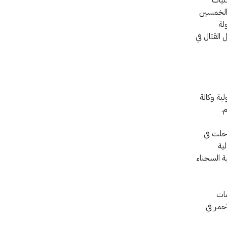
 الخمسين
لة
بحيث تشمل القتال في
لية وكالة
.
دخلت في
لجنة الدولية
ة السجناء
مات
حمر في