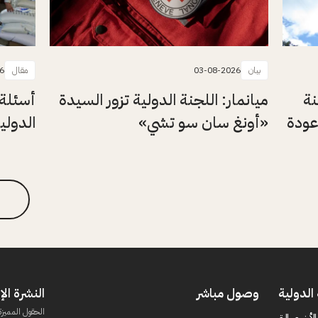
بيان
03-08-2026
مقال
6
نة
ميانمار: اللجنة الدولية تزور السيدة
أسئلة 
عودة
«أونغ سان سو تشي»
الدولي
الدولية
وصول مباشر
النشرة الإ
الحقول المميزة