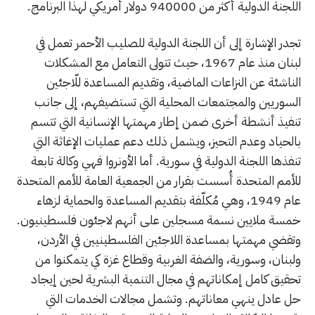
اللجنة الدولية أكثر من 940000 دولار أمريكي لهذا البرنامج.
تجدر الإشارة إلى أن اللجنة الدولية للصليب الأحمر تعمل في
لبنان منذ عام 1967، حيث تتولى التعامل مع المشكلات
الناشئة عن النزاعات الماضية، وتقديم المساعدة للّاجئين
السوريين والمجتمعات المحلية التي تستضيفهم، إلى جانب
تنفيذ أنشطة أخرى ضمن إطار مهمتها الإنسانية التي تتسم
بالحياد وعدم التحيز، ويشمل ذلك دعم عمليات الإغاثة التي
تنفذها اللجنة الدولية في سورية. أما الأونروا فهي وكالة تابعة
للأمم المتحدة أُسست بقرار من الجمعية العامة للأمم المتحدة
عام 1949، وهي مُكلّفة بتقديم المساعدة والحماية لزهاء
خمسة ملايين نسمة مسجلين على أنهم لاجئون فلسطينيون.
وتقضي مهمتها بمساعدة اللاجئين الفلسطينيين في الأردن،
ولبنان، وسورية، والضفة الغربية وقطاع غزة كي يتمكنوا من
تحقيق كامل إمكاناتهم في مجال التنمية البشرية لحين إيجاد
حل عادل ينهي معاناتهم. وتشمل مجالات الخدمات التي