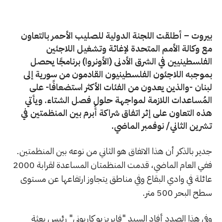
بيروت – أطلقت اللجنة الدولية للصليب الأحمر بالتعاون
مع وكالة الأمم المتحدة لإغاثة وتشغيل اللاجئين
الفلسطينيين في الشرق الأدنى (الأونروا) برنامجًا يحصل
بموجبه اللاجئون الفلسطينيون القادمون من سورية إلى
لبنان -والذين يعدون من الفئات الأكثر استضعافًا- على
المُساعدات اللازمة لمواجهة حلول فصل الشتاء. ويأتي
هذه التعاون على إثر اتفاق شراكة أُبرم بين المنظمتين في
تشرين الثاني/ نوفمبر الماضي.
جدير بالذكر أن هذا الاتفاق هو الثاني من نوعه بين المنظمتين.
ففي العام الماضي، قدمت المنظمتان المساعدة لقرابة 2000
عائلة في وادي البقاع وفي مناطق يتجاوز ارتفاعها عن مستوى
سطح البحر 500 متر.
وفي هذا الصدد أفاد السيد "فابريزيو كاربوني" رئيس بعثة