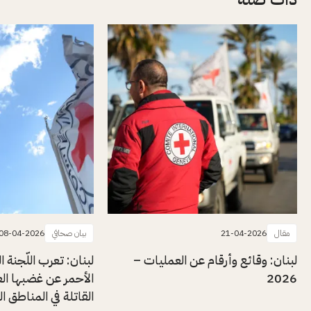
مقال
21-04-2026
بيان صحافي
08-04-2026
لبنان: وقائع وأرقام عن العمليات –
لبنان: تعرب اللّجنة ا
2026
الأحمر عن غضبها الع
القاتلة في المناطق ا