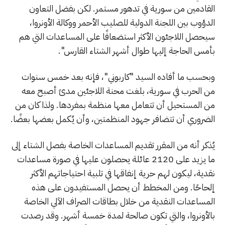
القادمين من سورية في تدهور مستمر. لكن بفضل التعاون
الدؤوب بين اللجنة الدولية للصليب الأحمر ووكالة الأونروا،
سيحصل اللاجئون الأكثر استضعافًا على المساعدات التي هم
بأمس الحاجة إليها طوال أشهر الشتاء القارس".
وبحسب ما أفاده السيد "كاربوني"، فإنه بعد خمس سنوات
من الحرب في سورية، بلغت محنة اللاجئين مدىً أصبح معه
من المستحيل أن تتعامل معها منظمة بمفردها. ولذا كان من
الضروري أن تتضافر جهود المنظمتين، وأن يُكمل بعضها بعضًا.
يُذكر أنه من المقرر تقديم المساعدات الخاصة بفصل الشتاء إلى
ما يزيد على 2120 عائلة يحصلون عليها في صورة مساعدات
نقدية، ليكون لهم حرية إنفاقها في تلبية احتياجاتهم الأكثر
إلحاحًا. ومن المخطط أن يحصل المستفيدون على هذه
المساعدات النقدية من خلال بطاقات الصراف الآلي الخاصة
بالأونروا، والتي تكون صالحة لمدة خمسة أشهر. وقد رصدت