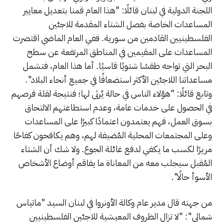
اللجنة الدولية في لبنان قائلًا: "هذا العام قمنا بتعديل معايير
المساعدات الخاصة بفصل الشتاء المقدمة للاجئين
الفلسطينيين القادمين من سورية. ففي العام الماضي اقتصرت
المساعدات على المقيمين في المناطق المرتفعة عن سطح
البحر التي تواجه طقسًا شتويًا قاسيًا. أما هذا العام، فتشمل
مساعداتنا اللاجئين الأكثر استضعافًا في جميع أنحاء البلاد".
وتابع قائلًا: "هؤلاء الناس في حالة يُرثى لها؛ فنتيجة لقلة فرصهم
في الحصول على خدمات عامة، وعدم استطاعتهم الالتحاق
بسوق العمل، فهم يعتمدون اعتمادًا كبيرًا على المساعدات
وعلى المجتمعات المحلية المُضيفة لهم، وهم يكافحون كفاحًا
مريرًا لكسب ما يكفي لدفع غائلة الجوع. ولا شك أن الشتاء
المُقبل سيجلب معه من المعاناة ما يفاقم أوضاع الأشخاص
الأسوأ حالًا".
من جهته قال مدير عام وكالة الأونروا في لبنان السيد "ماتياس
شمالي": "لا تزال الظروف المعيشية للاجئين الفلسطينيين