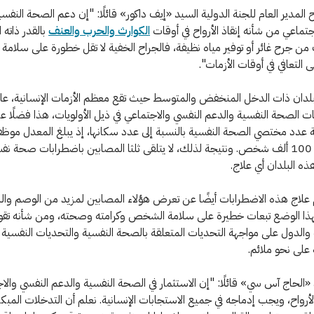
المدير العام للجنة الدولية السيد «إيف داكور» قائلًا: "إن دعم الصحة النفس
جتماعي من شأنه إنقاذ الأرواح في أوقات
الكوارث والحرب والعنف
بالقدر ذاته 
من جرح غائر أو توفير مياه نظيفة، فالجراح الخفية لا تقل خطورة على سلامة 
 التعافي في أوقات الأزمات".
البلدان ذات الدخل المنخفض والمتوسط حيث تقع معظم الأزمات الإنسانية، عاد
الصحة النفسية والدعم النفسي والاجتماعي في ذيل الأولويات، هذا فضلًا ع
ة عدد مختصي الصحة النفسية بالنسبة إلى عدد سكانها، إذ يبلغ المعدل موظ
نفسية لكل 100 ألف شخص. ونتيجة لذلك، لا يتلقى ثلثا المصابين باضطرابات صحة نف
ه البلدان أي علاج.
لاج هذه الاضطرابات أيضًا عن تعرض هؤلاء المصابين لمزيد من الوصم والنبذ
ا الوضع تبعات خطيرة على سلامة الشخص وكرامته وصحته، ومن شأنه تق
الدول على مواجهة التحديات المتعلقة بالصحة النفسية والتحديات النفسية
 على نحو ملائم.
 «الحاج آس سي» قائلًا: "إن الاستثمار في الصحة النفسية والدعم النفسي وال
الأرواح، ويجب إدماجه في جميع الاستجابات الإنسانية. نعلم أن التدخلات المبك