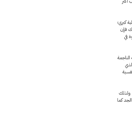
 أكثر
ية كبرى؛
حة بقيمة 5 دولارات. وكذلك فإن
ة في
 الناجمة
الذي
نفسية
، ولذلك
لجد كما