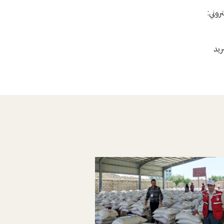
L، الهاتف: 4418 570 79 41+، البريد