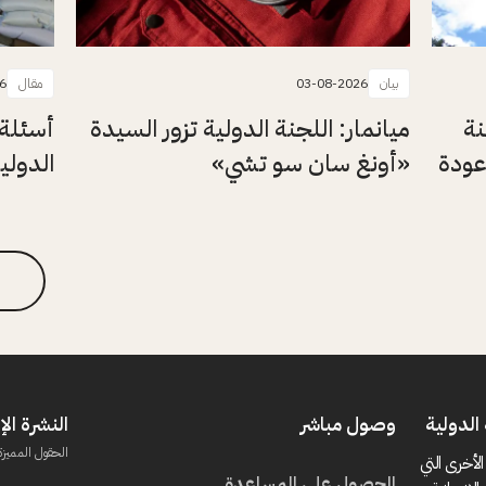
بيان
03-08-2026
مقال
6
نة
ميانمار: اللجنة الدولية تزور السيدة
أسئلة 
عودة
«أونغ سان سو تشي»
الدولي
الدولية
وصول مباشر
النشرة الإ
الحقول المميزة
الأخرى التي
الحصول على المساعدة