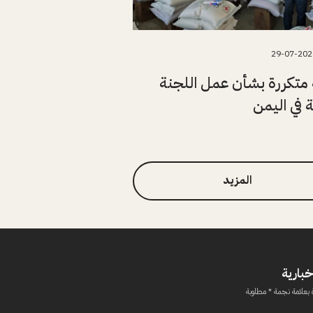
29-07-202
متكررة بشأن عمل اللجنة
ة في اليمن
المزيد
خبارية
 بعلامة نجمة * مطلوبة