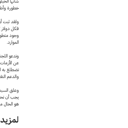
شأنها الحيل
خطورة وأطول
ولقد ثبت أن
وجود متطوعي
الموارد.
وتدعو اللجنة
عن الأزمات ا
تضطلع به ال
والدعم النفس
وعلق السيد «
يجب أن تحظى
هو الحال مع
لمزيد 