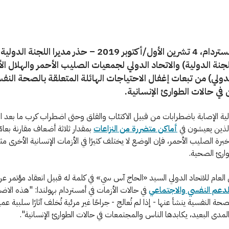
جنيف/أمستردام، 4 تشرين الأول/أكتوبر 2019 – حذر مديرا اللج
لجنة الدولية) والاتحاد الدولي لجمعيات الصليب الأحمر والهلال ال
الدولي) من تبعات إغفال الاحتياجات الهائلة المتعلقة بالصحة الن
في حالات الطوارئ الإنسانية.
لية الإصابة باضطرابات من قبيل الاكتئاب والقلق وحتى اضطراب كرب ما بعد 
ذين يعيشون في
أماكن متضررة من النزاعات
بمقدار ثلاثة أضعاف مقارنة بعام
رة الصليب الأحمر، فإن الوضع لا يختلف كثيرًا في الأزمات الإنسانية الأخرى مث
ارئ الصحية.
 العام للاتحاد الدولي السيد «الحاج آس سي» في كلمة له قبيل انعقاد مؤتمر ع
لدعم النفسي والاجتماعي
في حالات الأزمات في أمستردام بهولندا: "هذه الاض
صحة النفسية ينشأ عنها - إذا لم تُعالج - جراحًا غير مرئية تُخلف آثارًا سلبية عميق
مدى البعيد، يكابدها الناس والمجتمعات في حالات الطوارئ الإنسانية".