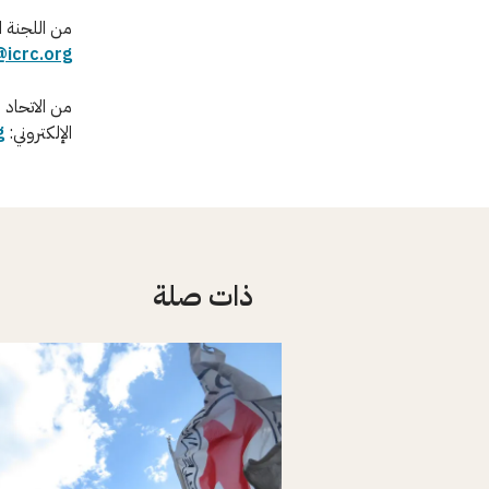
من اللجنة الدولية: بالسيدة  Dullard
@icrc.org
الإلكتروني:
g
ذات صلة