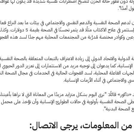
ولة دون تطور حالة الحزن لتصبح اضطرابات نفسية شديدة قد يكون لها عواقب
 أمدًا".
 لدعم الصحة النفسية والدعم النفسي والاجتماعي في بيئات ما بعد النزاع فعال
فكل دولار يُستثمر في علاج الاكتئاب مثلًا قد يثمر تحسنًا في الص
ن وكوادر مختصة مُدرَّبة من المجتمعات المحلية مهم جدًا لسد هذه الفجو
 الدولية والاتحاد الدولي إلى زيادة الاعتراف بالتبعات المتعلقة بالصحة النفسية
لإنسانية، كما يدعوان إلى توجيه مزيد من الاستثمارات إلى تعزيز الدور الحيوي 
جهات الفاعلة المحلية، لسد الفجوات الحالية في الخدمات في مجال الصحة ال
ي والاجتماعي في أثناء الأزمات الإنسانية.
داكور» قائلًا: "نرى اليوم بشكل متزايد مزيدًا من المعاناة التي لا نراها بأعيننا
 الصحة النفسية بأولوية في حالات الطوارئ الإنسانية وأن تؤخذ على محمل ا
 الصحة البدنية".
من المعلومات، يرجى الاتصال: