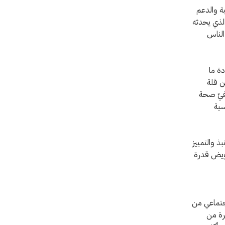
ية والدعم
الذي يحدثه
الناس
ة ما
ن قلة
فيّ صحة
سية
 والتمييز
ويض قدرة
اجتماعي من
رة من