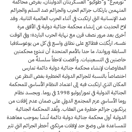
"نورمبرغ" و"طوكيو" العسكريتان الدوليتان، بغرض محاكمة
المتهمين بارتكاب جرائم الحرب والجرائم ضد السلم والجرائم
ضد الإنسانية التي ارتكبت في أثناء الحرب العالمية الثانية. وقد
لاح الحديث عن إنشاء محكمة جنائية دولية في الأفق مرة
أخرى بعد مرور نصف قرن مع نهاية الحرب الباردة؛ وفي الوقت
نفسه، ارتُكبَت فظائع على نطاق واسع في كل من يوغوسلافيا
السابقة ورواندا، ما حدا بالأمم المتحدة أن تنشئ محكمتين
خاصتين في التسعينيات. وأفضت لاحقاً سلسلةٌ من
المفاوضات لإنشاء محكمة جنائية دولية دائمة تمارس
اختصاصاً بالنسبة للجرائم الدولية الخطيرة بغض النظر عن
المكان الذي ارتكبت فيه إلى اعتماد النظام الأساسي للمحكمة
الجنائية الدولية في تموز/يوليو 1998 في روما. ويجسد نظام
روما الأساسي عزم المجتمع الدولي على ضمان عدم إفلات من
يرتكبون جرائم خطيرة من العقاب. وتُعَد المحكمة الجنائية
الدولية أول محكمة جنائية دولية دائمة تُنشأ بموجب معاهدة
للمساعدة على وضع حد لإفلات مرتكبي أخطر الجرائم التي تثير