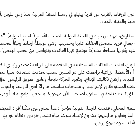
ن الزرقاء، بالقرب من قرية بيتيلو في وسط الضفة الغربية، منذ زمنٍ طويل بأ
صبة والغنية بالمياه.
فاريني، مهندس مياه في اللجنة الدولية للصليب الأحمر (اللجنة الدولية): "عي
جمالٍ فريد تستحق الحفاظ عليها وحمايتها. وهي مرتبطةٌ ارتباطاً وثيقاً بمجتمع 
راعية وكونها مساحةً مشتركةً تجتمع فيها العائلات وتتواصل مع بعضها البعض".
لزمن، اعتمدت العائلات الفلسطينية في المنطقة على الزراعة كمصدرٍ رئيسي للغ
 أن الأنشطة الزراعية تراجعت على مر السنين بسبب تحدياتٍ متعددة، منها مح
لمياه، وارتفاع تكاليف الإنتاج، وتقييد الحركة نتيجةً لإغلاق الطريق الرئيسي المؤ
نف المستوطنين الإسرائيليين. مساحات شاسعة من الأراضي الزراعية والبيوت
 التي كانت منتجة في السابق، أصبحت الآن مهجورة، ما جعل الوادي هادئاً ومهجورا
مع المحلي، قدمت اللجنة الدولية مؤخراً دعماً لمشروعين مكّنا أفراد المجت
راعة وتطوير مزارعهم: مشروع لإنشاء شبكة مياه تشمل خزانين ونظام لتوزيع ال
أنابيب، ومشروع زراعي.