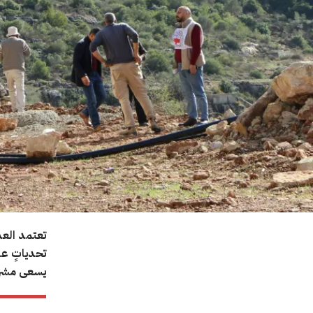
تعتمد العد
تحدياتٍ عد
يسعى مشرو