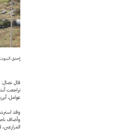
إحدى البيوت ا
قال نضال: "
عوامل، أبرز
وقد استرشد 
وأضاف ناصر
المزارعين، 