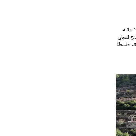
بالتوازي مع ذلك، قدمت اللجنة الدولية الدعم للمزارعين من خلال منح نقدية، ما مكّن 21 عائلة
ح المباني
اف الأنشطة