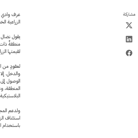
عرف وادي عي
مشاركة
الزراعية الخ
يقول نضال س
منطقةٌ ذات 
لقيمتها الز
لعقودٍ من ا
والدخل. إلا
الوصول إلى ا
المنطقة، وع
البلاستيكية
ولدعم المجت
استئناف الز
باستخدام ال