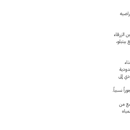
راضيه
ن الزرقاء
بيتيلو،
ذاء
دودية
دي إلى
ً نسبياً.
مع من
مياه