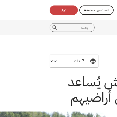
البحث عن مساعدة
تبرع
يش يُساعد
 أراضيهم