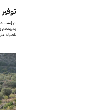
توفير 
تم إنشاء شب
بجهودهم وم
للصيانة على