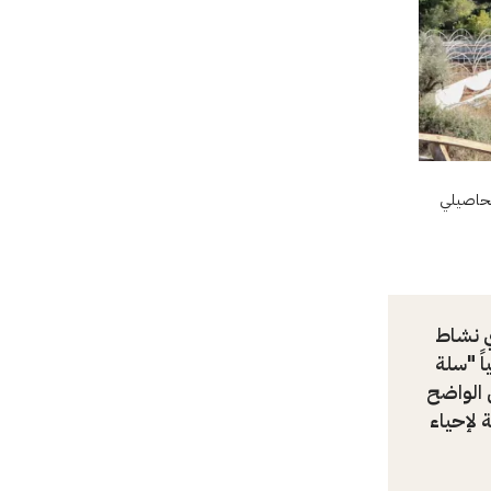
محاصيلي
ي نشاط
ً "سلة
 الواضح
 لإحياء