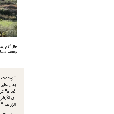
قال أكرم رضو
وتغطية مساحة
وجدت نف
يدل على و
غذاء" غرب
أن الأرض 
الزراعة.