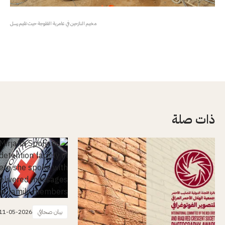
مخيم النازحين في عامرية الفلوجة حيث تقيم رسل
ذات صلة
بيان صحافي
11-05-2026