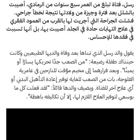
رسل، فتاة تبلغ من العمر سبع سنوات من الرمادي، أصيبت
بالشلل بعد فترة وجيزة من ولادتها نتيجة لخطأ جراحي.
فشلت الجراحة التي أجريت لها بالقرب من العمود الفقري
في علاج التهابات حادة في الجلد أصيبت بها، بل أنها تسببت
في فقدها للإحساس.
يقول والد رسل الذي تبناها بعد وفاة والديها الطبيعيين وكانت
حينذاك طفلة رضيعة: "من الصعب جدًا تحريكها يسارًا أو
يمينًا". وبعد فرارهما إلى مخيم مؤقت للنازحين في عامرية
الفلوجة، بات من الصعب للغاية توفير إعادة التأهيل البدني أو
أي علاج آخر للفتاة. ويضيف والدها قائلاً: "لقد فعلت كل ما
بوسعي لتوفير العلاج اللازم لها، إلا أن تكاليفه باهظة".