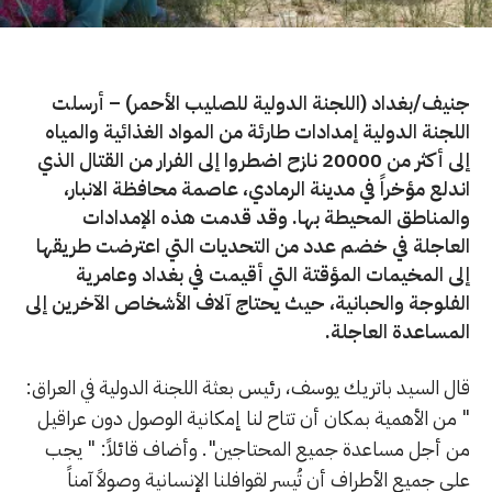
جنيف/بغداد (اللجنة الدولية للصليب الأحمر) – أرسلت
اللجنة الدولية إمدادات طارئة من المواد الغذائية والمياه
إلى أكثر من 20000 نازح اضطروا إلى الفرار من القتال الذي
اندلع مؤخراً في مدينة الرمادي، عاصمة محافظة الانبار،
والمناطق المحيطة بها. وقد قدمت هذه الإمدادات
العاجلة في خضم عدد من التحديات التي اعترضت طريقها
إلى المخيمات المؤقتة التي أقيمت في بغداد وعامرية
الفلوجة والحبانية، حيث يحتاج آلاف الأشخاص الآخرين إلى
المساعدة العاجلة.
قال السيد باتريك يوسف، رئيس بعثة اللجنة الدولية في العراق:
" من الأهمية بمكان أن تتاح لنا إمكانية الوصول دون عراقيل
من أجل مساعدة جميع المحتاجين". وأضاف قائلاً: " يجب
على جميع الأطراف أن تُيسر لقوافلنا الإنسانية وصولاً آمناً