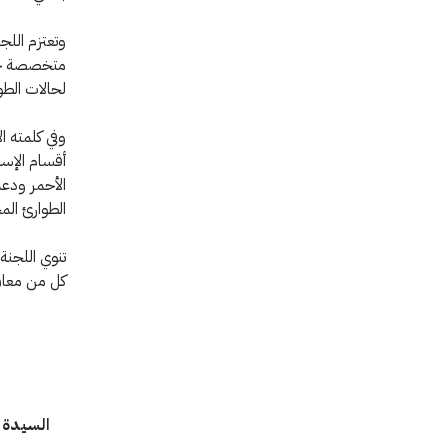
وتعتزم اللجن
متخصصة حول
لحالات الطو
وفي كلمته ا
أقسام الإسع
الأحمر ودعم
الطوارئ المخ
كل من معان،