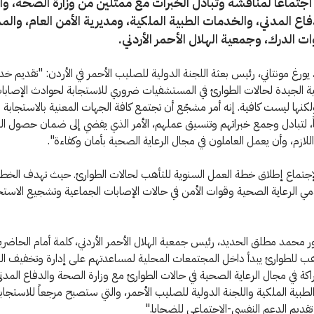
 اجتماعاً لمناقشة وتبادل الخبرات مع ممثلين من وزارة الصحة، وا
فاع المدني، والخدمات الطبية الملكية، ومديرية الأمن العام، والم
ات الدرك، وجمعية الهلال الأحمر الأردني.
يورغ مونتاني، رئيس بعثة اللجنة الدولية للصليب الأحمر في الأردن: "تقديم خ
بية الجيدة لحالات الطوارئ في المستشفيات ضروري للاستجابة لحوادث الإصابا
لكنها ليست كافية. إنه أمر مشجّع أن تجتمع كافة الجهات المعنية بالاستجابة 
ً، لتبادل وجمع خبراتهم وتنسيق عملهم، الأمر الذي يفضي إلى ضمان حصول ا
اللازم، وأن يعمل العاملون في مجال الرعاية الصحية بأمان وكفاءة".
إجتماع إطلاق خطة العمل السنوية للتأهب لحالات الطوارئ. حيث تهدف الخطة 
 الرعاية الصحية وقوات الأمن في حالات الإصابات الجماعية وتشجيع الاستج
ور محمد مطلق الحديد، رئيس جمعية الهلال الأحمر الأردني، كلمة أمام الحاضري
أهب للطوارئ يبدأ داخل المجتمعات المحلية لمساعدتهم على إدارة وتخفيف ال
ة في مجال الرعاية الصحية في حالات الطوارئ مع وزارة الصحة والدفاع المدن
طبية الملكية واللجنة الدولية للصليب الأحمر، والتي ستصبح مرجعاً للاستجاب
تقديم الدعم النفسي-الاجتماعي للضحايا."