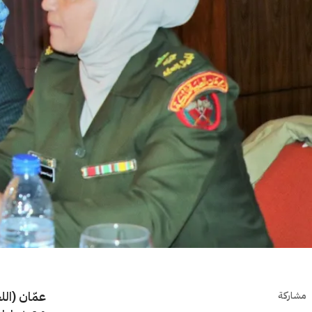
عمّان (ال
مشاركة