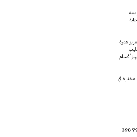
يبية
ابة
عزيز قدرة
صليب
هيز أقسام
فيات مختارة في
السيدة هلا شملاوي، بعثة اللجنة الدولية للصليب الأحمر في عمان، هاتف: 794 398