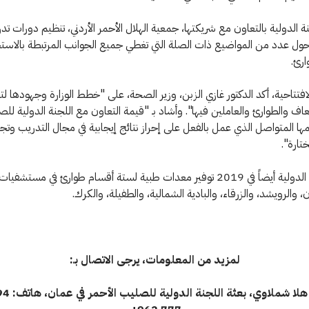
ة الدولية بالتعاون مع شريكتها، جمعية الهلال الأحمر الأردني، تنظيم دورات تدر
 عدد من المواضيع ذات الصلة التي تغطي جميع الجوانب المرتبطة بالاستج
ارئ.
لافتتاحية، أكد الدكتور غازي الزبن، وزير الصحة، على "خطط الوزارة وجهودها لت
اف والطوارئ والعاملين فيها". وأشاد بـ "قيمة التعاون مع اللجنة الدولية لل
ها المتواصل الذي عمل بالفعل على إحراز نتائج إيجابية في مجال التدريب وتج
تارة".
تنوي اللجنة الدولية أيضاً في 2019 توفير معدات طبية لستة أقسام طوارئ في مستش
 والرويشد، والزرقاء، والبادية الشمالية، والطفيلة، والكرك.
لمزيد من المعلومات، يرجى الاتصال بـ: