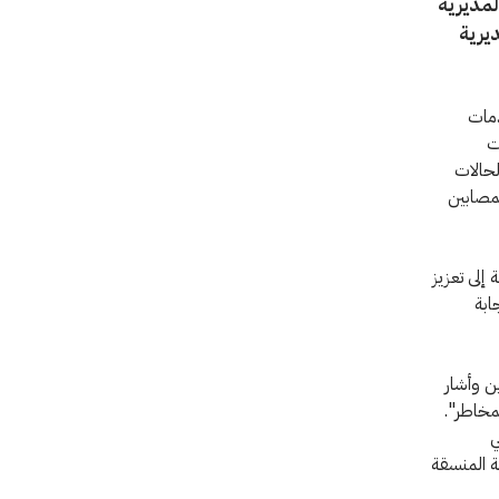
لمديرية
ديرية
دمات
ت
لحالات
لمصابين
إلى تعزيز
ابة
ن وأشار
مخاطر".
ي
ة المنسقة