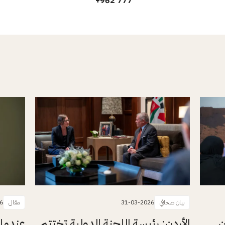
+
777 962
بيان صحافي
31-03-2026
مقال
6
ن
الأردن: رئيسة اللجنة الدولية تختتم
عندما 