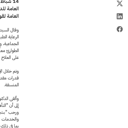
14 شباط
العامة للد
العامة لقو
وقال السيد 
الرعاية الط
الجماعية، و
الطوارئ معا
على العلاج 
وتم خلال ال
قدرات مقدمي
المنسقة.
وألقى الدكت
إلى أن "الت
ورحب "بشراك
والخدمات ال
بما في ذلك 