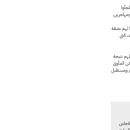
جأوا
ومهاجرين.
ا لهم بصفة
 التي
لهم نتيجة
مسة من أطفالها في كانون الأول/ ديسمبر عام 2012. ولكن المأوى
م ومستقبل
لاجئين