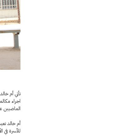
تأتي أم خال
اجراء مكالم
الماضيين ع
للأسرة في ال