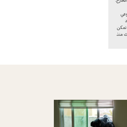
لخارج.
وعي
د
 تمكن
لك منذ