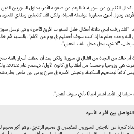
 كحال الكثيرين من سورية. فبالرغم من صعوبة الأمر، يحاول السوريين الذين ل
الأردن ودول أخرى مجاورة مواصلة الحياة، ولكن الآن كلاجئين وطالبي اللجوء 
د: "لقد رزقت ابنتي بثلاثة أطفال خلال السنوات الأربع الأخيرة وهي ترسل صورً
 الله وحده يعلم ما إذا كنت سوف أحملهم في يوم من الأيام". بالنسبة لأم خالد،
سرطان، "لا شيء يحل محل اللقاء الفعلي".
أم خالد من النجاة من القتال في سورية ولكن بعد أن لحقت أضرار بالغة بمنز
للقصف، غادرت هي وزوجها وخ
ليس كافياً ليمنحهم السكينة. وتعيش الأسرة في صراع يومي بين ماض يطارده
ياتنا إلى الأبد. أشعر أحيانًا بأنني سوف أنفجر".
لتواصل بين أفراد الأسرة
عداد كبيرة من اللاجئين السوريين المقيمين في مخيم الزعتري، وهو أكبر مخيم ل