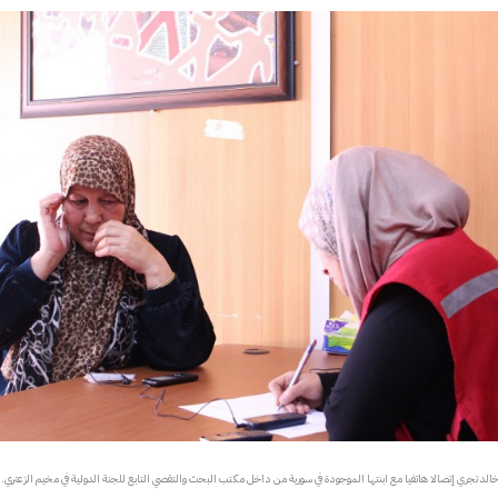
الد تجري إتصالا هاتفيا مع ابنتها الموجودة في سورية من داخل مكتب البحث والتقصي التابع للجنة الدولية في مخيم الزعتري. Asil Sari/ ICRC