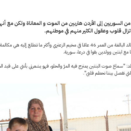
 من السوريين إلى الأردن هاربين من الموت و المعاناة ولكن مع أن
 تزال قلوب وعقول الكثير منهم في موطنهم.
تعيش أم خالد البالغة من العمر 46 عامًا في مخيم الزعتري وأكثر ما تتطلع إليه هي مك
مع ابنتين وولدين بقوا في درعا، سورية.
د: "سماع صوت البنتين يمتزج فيه المرّ والحلو، فهو يشعرني بأنني على قيد ال
تي تفصل بيننا تحطم قلبي".