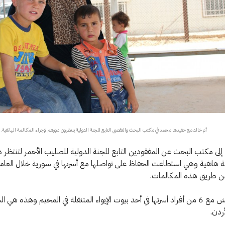
أم خالد مع حفيدها محمد في مكتب البحث والتقصي التابع للجنة الدولية ينتظرون دورهم لإجراء المكالمة الهاتفية. Asil Sari/ ICRC
د إلى مكتب البحث عن المفقودين التابع للجنة الدولية للصليب الأحمر لتنتظر د
ة هاتفية وهي استطاعت الحفاظ على تواصلها مع أسرتها في سورية خلال العام
ن طريق هذه المكالمات.
أم خالد تعيش مع 6 من أفراد أسرتها في أحد بيوت الإيواء المتنقلة في المخيم وهذه هي ا
أردن.