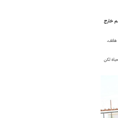
هم خارج
المة هاتف،
حياة لكن