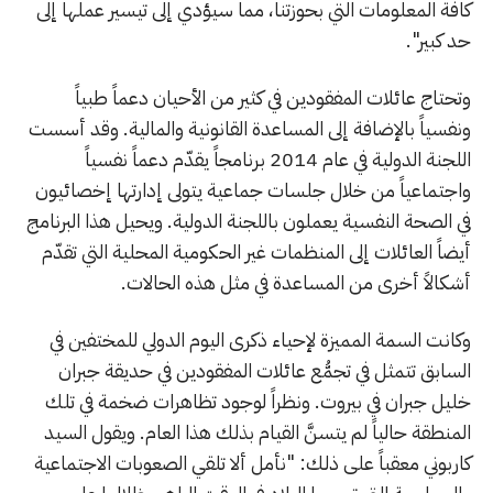
كافة المعلومات التي بحوزتنا، مما سيؤدي إلى تيسير عملها إلى
حد كبير".
وتحتاج عائلات المفقودين في كثير من الأحيان دعماً طبياً
ونفسياً بالإضافة إلى المساعدة القانونية والمالية. وقد أسست
اللجنة الدولية في عام 2014 برنامجاً يقدّم دعماً نفسياً
واجتماعياً من خلال جلسات جماعية يتولى إدارتها إخصائيون
في الصحة النفسية يعملون باللجنة الدولية. ويحيل هذا البرنامج
أيضاً العائلات إلى المنظمات غير الحكومية المحلية التي تقدّم
أشكالاً أخرى من المساعدة في مثل هذه الحالات.
وكانت السمة المميزة لإحياء ذكرى اليوم الدولي للمختفين في
السابق تتمثل في تجمُّع عائلات المفقودين في حديقة جبران
خليل جبران في بيروت. ونظراً لوجود تظاهرات ضخمة في تلك
المنطقة حالياً لم يتسنَّ القيام بذلك هذا العام. ويقول السيد
كاربوني معقباً على ذلك: "نأمل ألا تلقي الصعوبات الاجتماعية