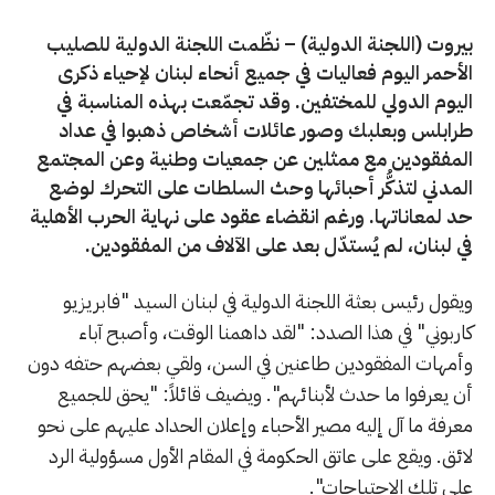
بيروت (اللجنة الدولية) – نظّمت اللجنة الدولية للصليب
الأحمر اليوم فعاليات في جميع أنحاء لبنان لإحياء ذكرى
اليوم الدولي للمختفين. وقد تجمّعت بهذه المناسبة في
طرابلس وبعلبك وصور عائلات أشخاص ذهبوا في عداد
المفقودين مع ممثلين عن جمعيات وطنية وعن المجتمع
المدني لتذكُّر أحبائها وحث السلطات على التحرك لوضع
حد لمعاناتها. ورغم انقضاء عقود على نهاية الحرب الأهلية
في لبنان، لم يُستدّل بعد على الآلاف من المفقودين.
ويقول رئيس بعثة اللجنة الدولية في لبنان السيد "فابريزيو
كاربوني" في هذا الصدد: "لقد داهمنا الوقت، وأصبح آباء
وأمهات المفقودين طاعنين في السن، ولقي بعضهم حتفه دون
أن يعرفوا ما حدث لأبنائهم". ويضيف قائلاً: "يحق للجميع
معرفة ما آل إليه مصير الأحباء وإعلان الحداد عليهم على نحو
لائق. ويقع على عاتق الحكومة في المقام الأول مسؤولية الرد
على تلك الاحتياجات".