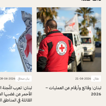
مقال
21-04-2026
بيان صحافي
08-04-2026
لبنان: وقائع وأرقام عن العمليات –
لبنان: تعرب اللّجنة ا
2026
الأحمر عن غضبها الع
القاتلة في المناطق ا