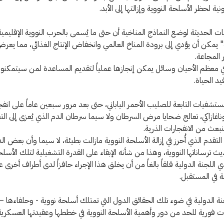
ونية لحظر الأسلحة النووية وإزالتها إلى الأبد.
يات الحديثة لوضع النماذج المناخية أن حتى ما يُسمى بالحرب النووية الإقليمية
يمكن أن يؤدي إلى برودة المناخ العالمي وانخفاض الإنتاج الغذائي، مما يعرض
المجاعة.
في معظم الأحيان وسائل يمكن إنجازها عملياً لتقديم المساعدة لمن سيتمكن
يد الحياة.
ستشفيات التابعة للصليب الأحمر الياباني، حتى بعد مرور سبعين عاماً على انف
اغازاكي، تعالج ضحايا مرض السرطان ولا سيما سرطان الدم الذي يُعزى إلى ا
نبعث من الانفجارات الذرية.
التقدم الذي أُحرز في إزالة الأسلحة النووية مازالت بطيئة، لا سيما وأن بعض ال
ديث ترساناتها النووية، وهذا من شأنه الإبقاء على القدرة التشغيلية لتلك الأسل
 اللجنة الدولية قلقاً بالغاً من أن يخلق هذا الإجراء حافزاً لدى أطراف أخرى 
 في المستقبل.
نة الدولية في ضوء تلك الحقائق الدول التي تمتلك أسلحة نووية - وحلفاءها 
ات فورية للحد من دور وأهمية الأسلحة النووية في خططها وعقيدتها العسكرية