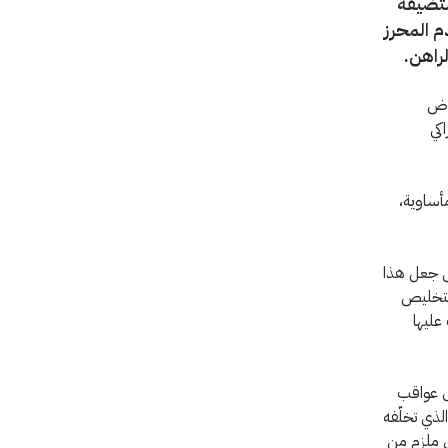
ستضيفه
م المحرز
لراهن.
راض
كي
أساوية،
ؤتمر والتي يبلغ عددها زهاء 190 دولة على جعل هذا
 بتخليص
عليها
لى عواقب
لذي تخلّفه
ق ملزم من