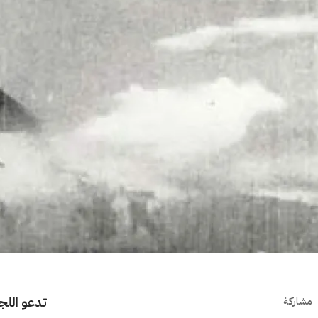
تدعو اللج
مشاركة