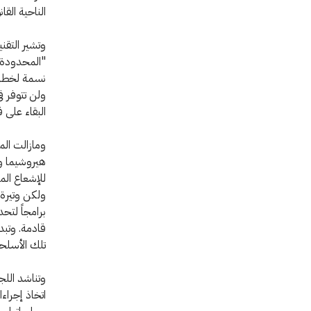
الناحية القان
وتشير التقن
"المحدودة" 
نسمة لخطر 
ولن تتوفر 
البقاء على ق
ومازالت الم
هيروشيما ون
للإشعاع الم
ولكن وتيرة 
برامجاً لتح
قادمة. وتبدي
تلك الأسلحة
وتناشد اللج
اتخاذ إجراء