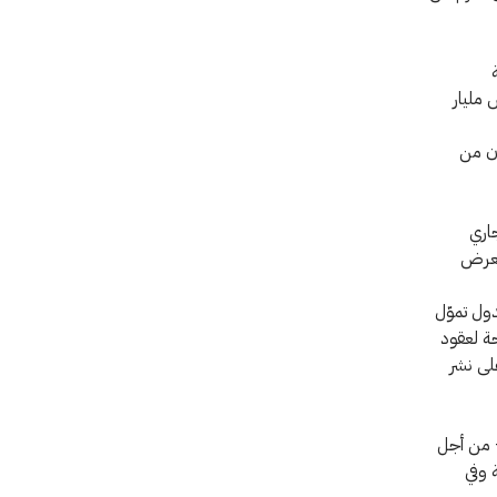
 مليار
ون من
جاري
لتعرض
دول تموّل
حة لعقود
على نشر
– من أجل
 وفي