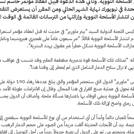
لأسلحة النووية. وتأتي هذه الدعوة قبيل انعقاد مؤتمر حاسم ت
تحدة في نيويورك نهاية الشهر الحالي ومن المقرر أن يستعرض التقد
 انتشار الأسلحة النووية وإزالتها من الترسانات القائمة في الوقت ا
يس اللجنة الدولية السيد "بيتر ماورير" في حديث له قبل انعقاد مؤتمر استع
انتشار الأسلحة النووية قائلاً: "مر سبعون عاماً على تفجيري هيروشيما وناغازا
ازالت الأسلحة النووية تشكل خطراً غير مقبول يهدد البشرية"..
ه: "تمتلك تلك الأسلحة قوة تدميرية منقطعة النظير وقد تتسبب في عواقب م
ي لا تزال سلاح الدمار الشامل الذي لم يُحظر إلى وقتنا هذا".
وحث الرئيس "ماورير" الدول التي ستحضر الم
 تحول في عملية صنع القرار في هذا المجال. وقال إن الالتزامات طويلة الأمد
لأسلحة النووية ينبغي الوفاء بها باعتبارها مسألة ملحة. وأضاف أن الدول يجب 
مني واضح لإزالة تلك الأسلحة.
حاً للعيان دائماً وأبداً أن أي استخدام من أي نوع للأسلحة النووية سيفضي إ
مة. بيد أن الأبحاث الحديثة ألقت مزيداً من الضوء على حجم الدمار الرهيب ا
تملة، ويتحتم من ثم على الدول أن تضع جدولاً زمنياً من أجل التوصل إلى اتفا