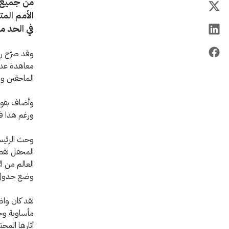
من جميع ا
الأمم الم
في الحد من
وقد صرّح رئ
معاهدة عدم 
الماحقين وم
وأضاف بقول
ورغم هذا فه
المحفل نقطة
العالم من ا
وضع جدول ز
لقد كان واض
مأساوية وخي
آثارها المح