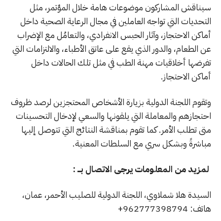
سيناقش المشاركون موضوعات هامة خلال المؤتمر، مثل
التحديات التي تواجه العاملين في مجال الرعاية الصحية داخل
أماكن الاحتجاز، وآثار الحبس الانفرادي، والتعامُل مع الإضراب
عن الطعام، والدور الذي يقع على عاتق الأطباء، والالتزامات التي
تفرضها أخلاقيات مهنة الطب في مثل تلك الحالات داخل
أماكن الاحتجاز.
وتقوم اللجنة الدولية بزيارة الأشخاص المحتجزين لرصد ظروف
احتجازهم والمعاملة التي يلقونها والسعي لإدخال التحسينات
متى تطلب الأمر. كما تقوم بمناقشة النتائج التي تتوصل إليها
مباشرةً وبشكل سري مع السلطات المعنية.
لمزيد من المعلومات يرجى الاتصال بـــ :
السيدة هلا شملاوي، اللجنة الدولية للصليب الأحمر، عمان،
هاتف: 962777398794+