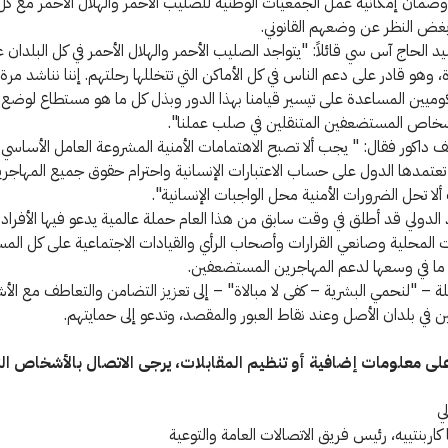
وضمان إمكانية عمل الجمعيات الوطنية للصليب الأحمر والهلال الأحمر مع كل
بغض النظر عن وضعهم القانوني.
 الحاج آس سي قائلاً: "يتواجد الصليب الأحمر والهلال الأحمر في كل البلدان
، وهو قادر على دعم الناس في كل الأماكن التي تتخللها رحلتهم. إننا نناشد مرة
كوميين المساعدة على تيسير قيامنا بهذا الدور وبذل كل ما هو مستطاع لوضع
خاص المستضعفين المتنقلين في صلب عملنا".
يف داكور فقال: " يجب ألا تصبح الاهتمامات الأمنية المشروعة العامل الأساس
 تعتمدها الدول على حساب الاعتبارات الإنسانية واحترام حقوق جميع المهاجرين
لا تحل الضرورات الأمنية محل الواجبات الإنسانية".
د الدولي قد أطلق في وقت سابق من هذا العام حملة عالمية يدعو فيها الأفراد
المحلية وصانعي القرارات وأصحاب الرأي والقيادات الاجتماعية على كل المس
 ما في وسعها لدعم المهاجرين المستضعفين.
 – "لنحمي البشرية – كفى لا مبالاة" – إلى تعزيز التضامن والتعاطف مع ا
في بلدان الأصل وعند نقاط العبور والمقصد، وتدعو إلى حمايتهم.
 معلومات إضافية أو تنظيم المقابلات، يرجى الاتصال بالأشخاص الت
لي
 كاربنتييه، رئيس فريق الاتصالات العامة والتوعية