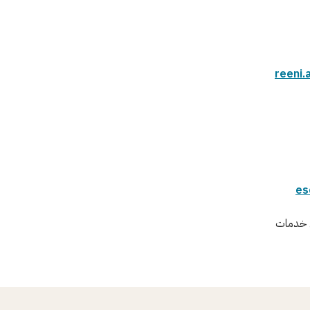
reeni.
es
ى خدمات