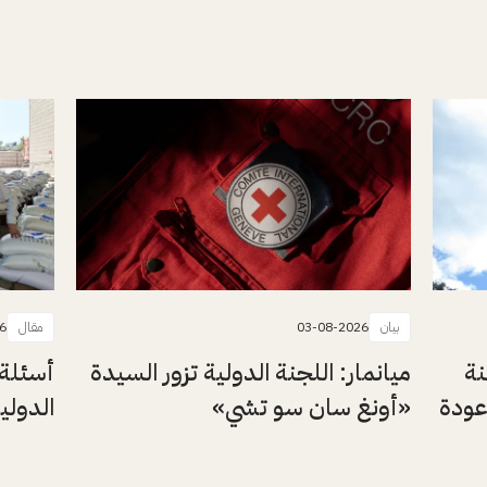
بيان
03-08-2026
مقال
6
نة
ميانمار: اللجنة الدولية تزور السيدة
أسئلة 
عودة
«أونغ سان سو تشي»
الدولي