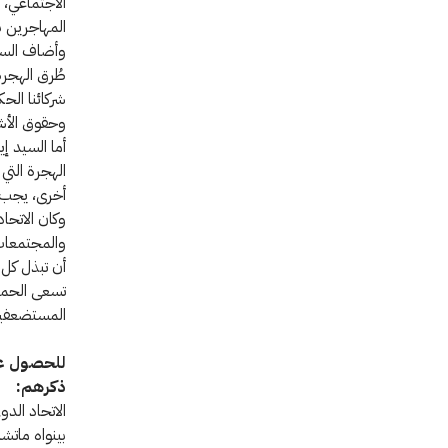
الاجتماعي، 
المهاجرين 
وأضاف السيد
طُرق الهجرة
شركائنا الح
وحقوق الأش
أما السيد إ
الهجرة التي
أخرى، يجب أ
وكان الاتحا
والمجتمعات 
أن تبذل كل
تسعى الحملة
المستضعفين 
للحصول على
ذكرهم:
الاتحاد الدو
بينواه ماتشا