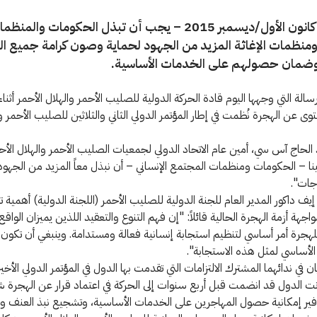
جنيف، 9 كانون الأول/ديسمبر 2015 – يجب أن تبذل الحكومات والمنظ
 ومنظمات الإغاثة المزيد من الجهود لحماية وصون كرامة جميع ا
وضمان حصولهم على الخدمات الأساسية.
الة التي وجهها اليوم قادة الحركة الدولية للصليب الأحمر والهلال الأحمر أثناء
وى عن الهجرة نُظمت في إطار المؤتمر الدولي الثاني والثلاثين للصليب الأحمر و
الحاج آس سي، أمين عام الاتحاد الدولي لجمعيات الصليب الأحمر والهلال الأحم
ينا – الحكومات ومنظمات المجتمع الإنساني – أن نبذل معاً المزيد من الجهود 
جات".
إيف داكور المدير العام للجنة الدولية للصليب الأحمر (اللجنة الدولية) أهمية 
اجهة أزمة الهجرة الحالية قائلاً: "إن فهم التنوع والتعقيد اللذين يميزان الواقع 
هجرة أمر أساسي لتنظيم استجابة إنسانية فعالة ومستدامة. وينبغي أن تكون ا
لأساسي لمثل هذه الاستجابة".
يان في ندائهما المشترك الالتزامات التي تقدمت بها الدول في المؤتمر الدولي الأخي
 وكانت الدول قد انضمت قبل أربع سنوات إلى الحركة في اعتماد قرار عن الهجرة
وفير إمكانية حصول المهاجرين على الخدمات الأساسية، وتشجيع نبذ العنف وا