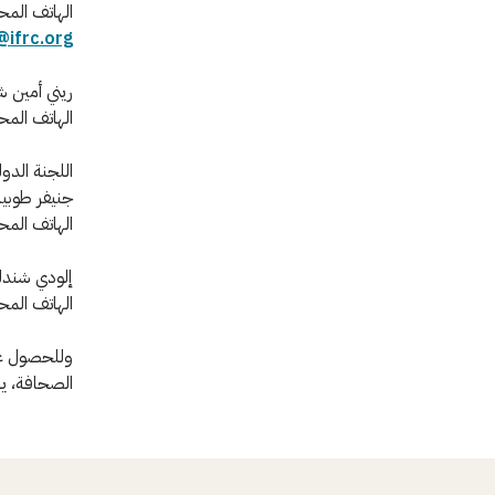
الهاتف المحمول: +41 792 132 413، ع
@ifrc.org
ريني أمين ش
الهاتف المحمول: +41 797 086 273، ع
اللجنة الدول
جنيفر طوبي
الهاتف المحمول: +41 79 536 92 48، ع
إلودي شندل
الهاتف المحمول: +41 79 217 32 51، ع
وللحصول عل
الصحافة، يرج