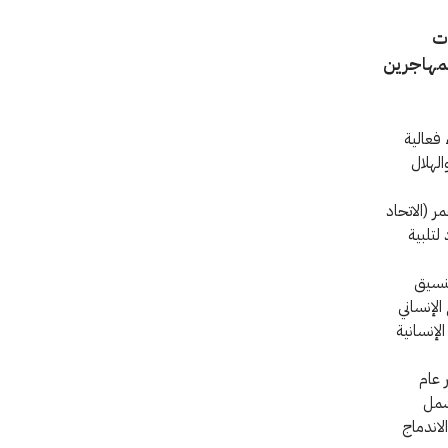
مات
لمهاجرين
 فعالية
الهلال
ر (الاتحاد
لتلبية
تنسيق
الإنساني
لإنسانية
ر عام
 شمل
لاندماج