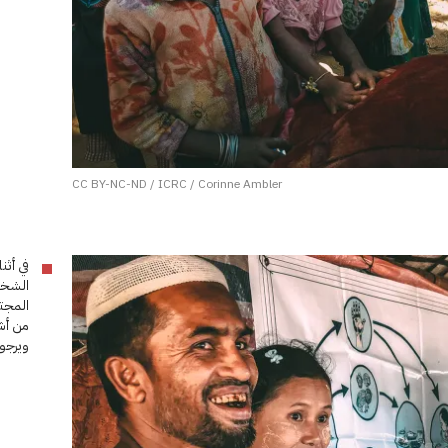
CC BY-NC-ND / ICRC / Corinne Ambler
في أثن
الشخصي
المجت
من أش
ويرجون