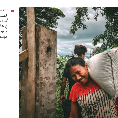
يتطوع
المساع
في هذ
ما يرج
موسم 