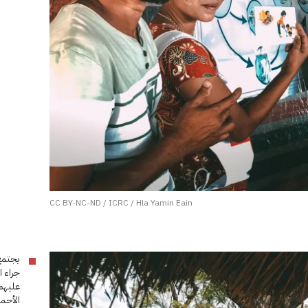
CC BY-NC-ND / ICRC / Hla Yamin Eain
يجتمع
جراء 
عليهم
الأحمر