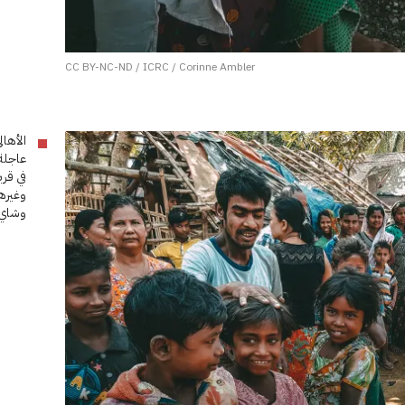
CC BY-NC-ND / ICRC / Corinne Ambler
الأهال
في قر
وغيره
وشاي 