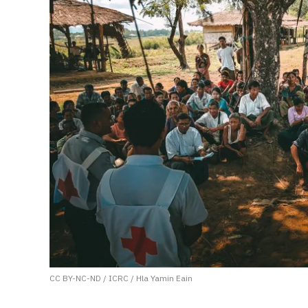
CC BY-NC-ND / ICRC / Hla Yamin Eain