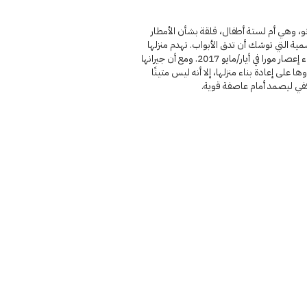
، وهي أم لستة أطفال، قلقة بشأن الأمطار
ية التي توشك أن تدق الأبواب. تهدم منزلها
في أثناء إعصار مورا في أيار/مايو 2017. ومع أن جيرانها
ا على إعادة بناء منزلها، إلا أنه ليس متينًا
كفي ليصمد أمام عاصفة قوية.