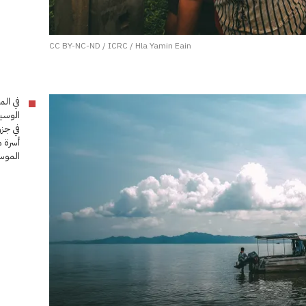
CC BY-NC-ND / ICRC / Hla Yamin Eain
في الم
الوسي
أسرة م
الموس