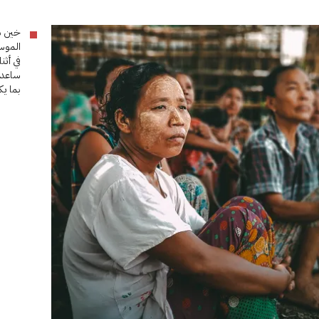
خين نو
الموسم
ساعدوه
بما ي