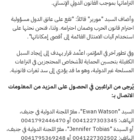
التزاماتها بموجب القانون الدولي الإنساني.
وأضاف السيد "مورير" قائلاً: "تقع على عاتق الدول مسؤولية
احترام قانون الحرب وضمان احترامه. ولذا، فنحن نحثها على
استخدام آليات الامتثال القائمة إلى أقصى إمكاناتها".
وفي تطور آخر في المؤتمر، اعتُمد قرار يهدف إلى إيجاد السبل
الكفيلة بتحسين الحماية للأشخاص المحتجزين في النزاعات
المسلحة غير الدولية، وهو ما قد يؤدي إلى سد ثغرات قانونية.
يُرجى من الراغبين في الحصول على المزيد من المعلومات
الاتصال بـ:
السيد "Ewan Watson"، مقرّ اللجنة الدولية في جنيف،
الهاتف: 0041227303345 أو 0041792446470
أو السيدة "Jennifer Tobias"، مقرّ اللجنة الدولية في جنيف،
الهاتف: 0041227302502 أو 0041795369248