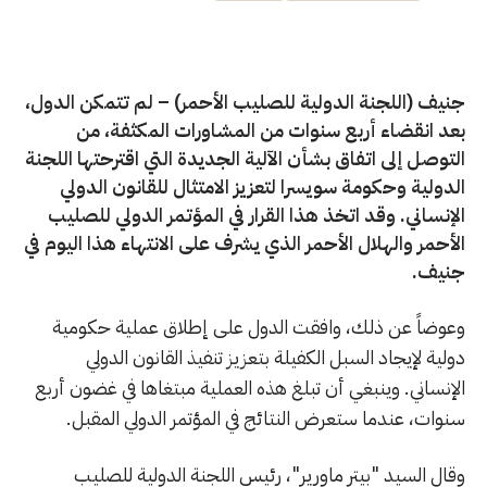
جنيف (اللجنة الدولية للصليب الأحمر) – لم تتمكن الدول،
بعد انقضاء أربع سنوات من المشاورات المكثفة، من
التوصل إلى اتفاق بشأن الآلية الجديدة التي اقترحتها اللجنة
الدولية وحكومة سويسرا لتعزيز الامتثال للقانون الدولي
الإنساني. وقد اتخذ هذا القرار في المؤتمر الدولي للصليب
الأحمر والهلال الأحمر الذي يشرف على الانتهاء هذا اليوم في
جنيف.
وعوضاً عن ذلك، وافقت الدول على إطلاق عملية حكومية
دولية لإيجاد السبل الكفيلة بتعزيز تنفيذ القانون الدولي
الإنساني. وينبغي أن تبلغ هذه العملية مبتغاها في غضون أربع
سنوات، عندما ستعرض النتائج في المؤتمر الدولي المقبل.
وقال السيد "بيتر ماورير"، رئيس اللجنة الدولية للصليب