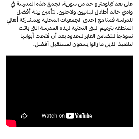
على بعد كيلومتر واحد من سورية، تجمع هذه المدرسة في
وادي خالد أطفال لبنانيين ولاجئين. لتأمين بيئة أفضل
للدراسة قمنا مع إحدى الجمعيات المحلية وبمشاركة أهالي
المنطقة بترميم البنى التحتية لهذه المدرسة التي باتت
نموذجاً للتضامن العابر للحدود بعد أن فتحت أبوابها
لتلاميذ الذين ما زالوا يسعون لمستقبل أفضل.