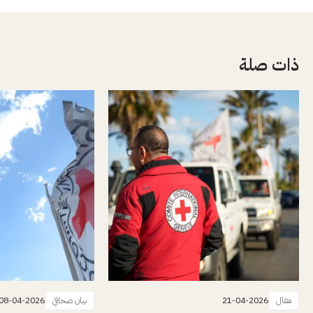
ذات صلة
مقال
21-04-2026
بيان صحافي
08-04-2026