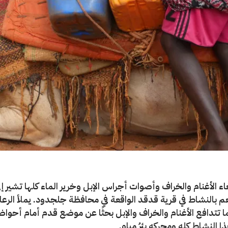
ء الأغنام والخراف وأصوات أجراس الإبل وخرير الماء كلها تشير إ
 بالنشاط في قرية قدقد الواقعة في محافظة جلجدود. يملأ الرع
ما تتدافع الأغنام والخراف والإبل بحثًا عن موضع قدم أمام أحواض
 النشاط كله ومحركه بئرُ مياه.