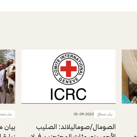
بيان صحافي
01-09-2023
بيان صحا
الصومال/صوماليلاند: الصليب
بيان م
ه
الأحمر يزور مئات المحتجزين في لاس
زيارة 