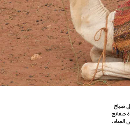
لى صباح
اة صفائح
 المياه.