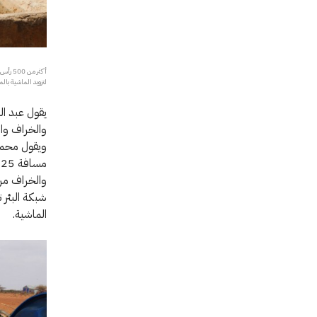
أكثر م
لتزويد الماشية بالمياه في القرية. sein
والخراف والإ
ويقول محمد 
م
والخراف مرة
شبكة البئر ت
الماشية.