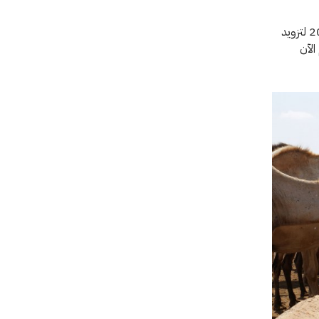
حفرت اللجنة الدولية للصليب الأحمر هذه البئر في قلب هذه القرية في أيلول/سبتمبر 2017 لتزويد
الآن