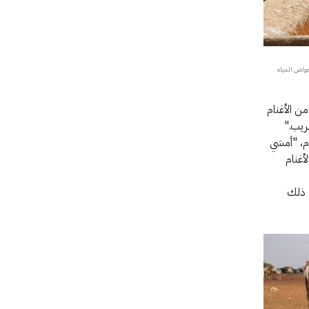
بأحواض المياه
ية يعيش في قدقد: "نستقبل ما لا يقل عن 500 رأس من الأغنام
قريب."
م، "أمشي
لأغنام
ي ذلك