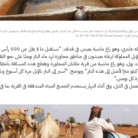
ن 500 رأس من الإبل والأغنام والخراف تَرِد ماء هذه البئر، بحسب ما قال عبد الرشيد عابدي، وهو راع ماشية في قرية قدقد. تم توصيل البئر 
CC BY-NC-ND/ICRC/Anisa Hus
يقول عبد الله عابدي، وهو راع ماش
بل المملوكة لرعاة يعيشون في مناطق مجاورة تَرِد ماء البئر يوميًا على نحو الت
بول، وهو راع ماشية من قرية ماتابان المجاورة ويقطع هذه المسافة بانتظا
سافة 25 كيلو مترًا لأصل إلى هذه البئر." ويوضح: "أسير إلى البئر بالإبل مرة كل أسبوع وبا
 كل يومين."
عمل في الليل، وفي أثناء النهار يستخدم الجميع المياه المتدفقة في القرية بما ف