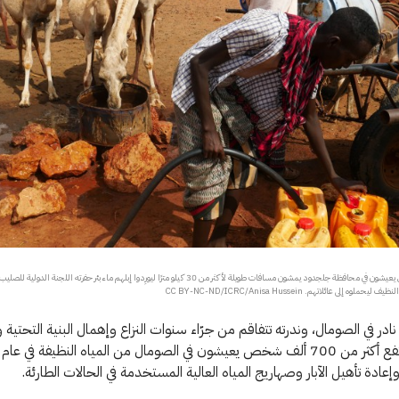
رعاة الماشية الذين يعيشون في محافظة جلجدود يمشون مسافات طويلة لأكثر من 30 كيلو مترًا ليورِدوا إبلهم ماء بئر حفرته الل
وه إلى عائلاتهم. CC BY-NC-ND/ICRC/Anisa Hussein
 نادر في الصومال، وندرته تتفاقم من جرّاء سنوات النزاع وإهمال البنية التحتي
عادة تأهيل الآبار وصهاريج المياه العالية المستخدمة في الحالات الطارئة.