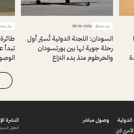
بيان صحافي
08-06-2026
بيان صحا
السودان: اللجنة الدولية تُسيّر أول
طائرة 
رحلة جوية لها بين بورتسودان
تبدأ ع
ة
والخرطوم منذ بدء النزاع
الوصول
الدولية
وصول مباشر
النشرة الإ
الحقول المميزة
الأخرى التي