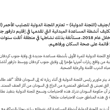
نيف (اللجنة الدولية) – تعتزم اللجنة الدولية للصليب الأحمر (ا
تكثيف أنشطة المساعدة الميدانية التي تقدمها في إقليم دارفور جن
السودان خلال عام 2018، مستأنفة بذلك نشاطها في منطقة ألقت سنوات
ًا قاتمة على صحة السكان ورفاههم.
اللجنة الدولية للمرة الأولى بأنشطة مساعدة جديدة في ولاية جنوب كردفا
اللجنة الدولية من واقع زيارات أجرته
مياه الشرب الآمنة والرعاية الصحية.
يتر ماورير رئيس اللجنة الدولية في أثناء زيارة له إلى السودان قائلًا: "لقد طالت 
ر التي تعيش في المناطق المتضررة من النزاع في السودان من آثار العنف الممتد.
كر أن حكومة السودان تدرك هذه الاحتياجات وتسمح للجنة الدولية بتنفيذ ن
في هذه المناطق حيث الاحتياجات ملحّة".
أن تزيد اللجنة الدولية أنشطة المساعدة التي تضطلع بها تدريجيًا بالشراكة مع