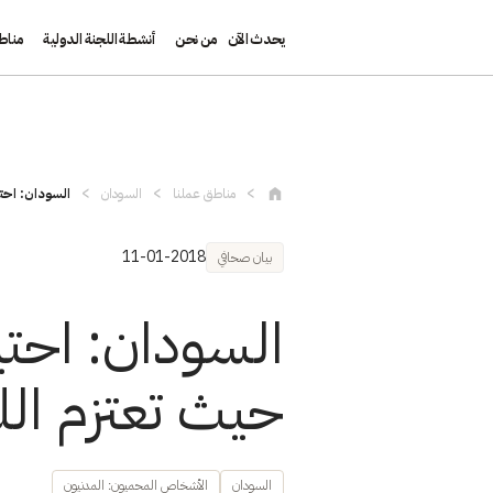
يحدث الآن
من نحن
أنشطة اللجنة الدولية
مناط
تجاوز إلى المحتوى الرئيسي
مناطق عملنا
السودان
السودان: احتي
11-01-2018
بيان صحافي
السودان: احتي
حيث تعتزم الل
السودان
الأشخاص المحميون: المدنيون