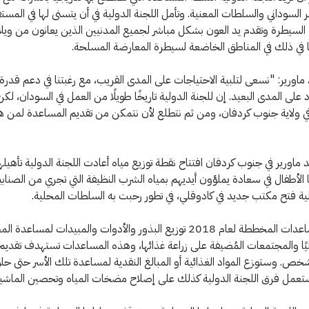
مر السوداني والسلطات المعنية. وتأمل اللجنة الدولية في أن يتسنى لها في المست
السيطرة وتقدم يد العون بشكل مباشر لجميع المدنيين الذين يعانون من ويلات
ا في ذلك في المناطق الخاضعة لسيطرة المعارضة المسلحة.
ماورير: "نسعى لتلبية الاحتياجات على المدى القريب، مع رغبتنا في دعم قدرة
على المدى البعيد. إن للجنة الدولية تاريخًا طويلًا من العمل في السودان، لك
في ولاية جنوب كردفان، ومن ثم نتطلع لأن نتمكن من تقديم المساعدة لمن 
ماورير في جنوب كردفان افتتاح نقطة توزيع مياه أعادت اللجنة الدولية تأهيله
الأطفال في سعادة يملؤون أيديهم بمياه الشرب النظيفة التي تجري من الصنابير
ولية فتح مكتب جديد في كادوقلي، في تطور رحبت به السلطات المحلية.
تشمل المساعدات المخططة لعام 2018 توزيع البذور والأدوات والمبيدات لمساع
ليًا والمجتمعات المُضيفة على زراعة غذائها، وهذه المساعدات تستهدف تقديم ا
ف شخص. وستوزع المواد الغذائية أو المبالغ النقدية لمساعدة تلك الأسر حتى 
تعمل فرق اللجنة الدولية كذلك على إصلاح مضخات المياه وتحصين الماشية