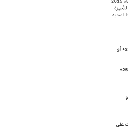
وقد استأنفت اللجنة الدولية مساعداتها الميدانية بعد توقف عملياتها الميدانية في دارفور عام 2015
للأجهزة
ط المحايد
بالسيدة سلمى إسماعيل، اللجنة الدولية، الخرطوم، الهاتف: 101246 965 249+ أو
و
ات على