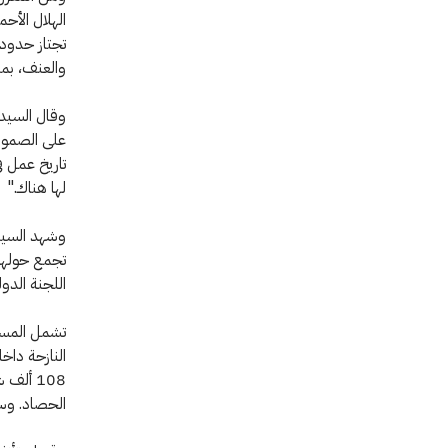
الهلال الأح
تجتاز حدود 
والعنف، بم
وقال السيد 
على الصمود 
تاريخ عمل 
لها هناك."
وشهد السيد 
تجمع حولها 
اللجنة الد
النازحة داخ
108 أل
الحصاد. وس