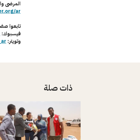
المرضى وال
r.org/ar
تابعوا صفح
فيسبوك:
c
وتويتر:
_ar
ذات صلة