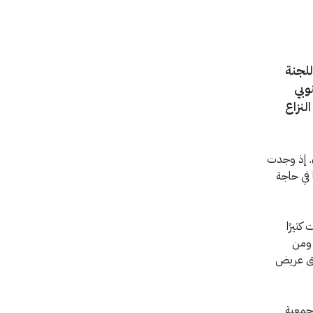
للجنة
وبي
 النزاع
ن. إذ وجدت
ا مؤخرًا إلى ولايتي جنوب كردفان ووسط دارفور‎ أناسًا في حاجة
كثيرًا
 ومن
طاق عريض
 جمعية