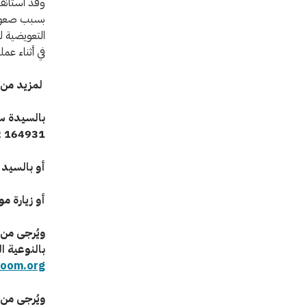
بسبب صعوبة 
التعويضية لل
في أثناء عم
لمزيد من 
164931 912 249+
أو بالسيد
أو
زيارة م
ويُرجى من 
بالنوعية ا
room.org
ويُرجى من 