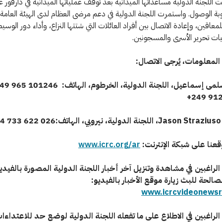
الوصول. واستمرت اللجنة الدولية في دعم مرضى العظام لدى الهيئة العامة 
معاقين، وإعادة الاتصال بين أفراد العائلات التي شتتها النزاع، وأداء دور الوسي
ليات تحرير الأسرى والمسجونين.
المعلومات، يُرجى الاتصال:
Jason Straziuso
، اللجنة الدولية، نيروبي، الهاتف:026 622 733 254+
وقعنا على شبكة الإنترنت:
www.icrc.org/ar
الراغبين في مشاهدة وتنزيل آخر أخبار اللجنة الدولية المصورة بالفيدي
لصالحة للبث زيارة موقع الأخبار بالفيديو:
www.icrcvideonews
الراغبين في الاطلاع على ما تفعله اللجنة الدولية لوضع حد للاعتداء