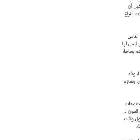
قبل أن
 النزاع
 الناس
ن ليس لها
هم بحاجة
ا، وقد
. وتعتزم
دة المجتمعات
لعون لـ
حلول وقت
.