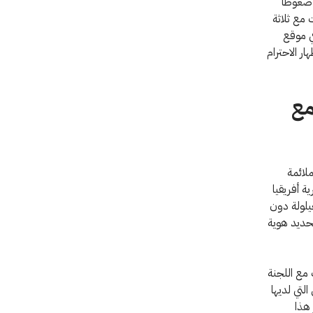
ضغوطًا
 مع ثلاثة
ي موقع
ر الاحترام
مع
لائمة
ة أفريقيا
حيلولة دون
حديد هوية
عام 2010 تواصلت السلطات مع اللجنة
لتي لديها
مع قرابة 200 ضحية إثر هذا