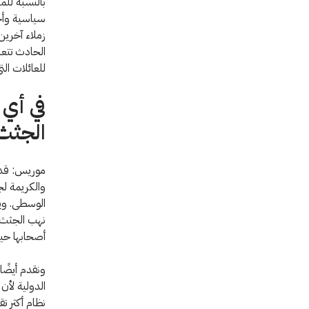
بالنسبة للم
سياسية وأخر
زملاء آخرين
الحادث تتعل
للعائلات ال
في أي 
الجثث
موريس: قدمت
والكريمة لج
الوسطى. ويو
نهب الجثث 
أصحابها حيث
الدولية لأن