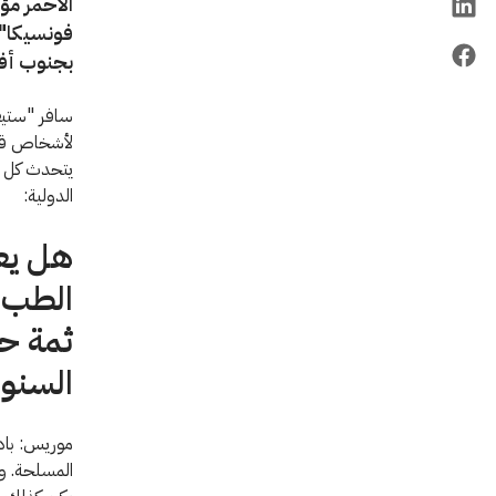
الأحمر مؤ
فونسيكا" 
بجنوب أفري
لأشخاص قتلو
يتحدث كل م
الدولية:
هل يعد
الطب ا
ثمة حا
السنوا
موريس: بادئ
المسلحة. وت