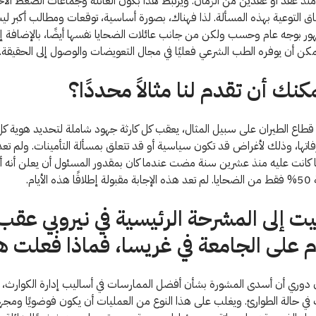
ذ عقد أو عقدين من الزمان. ويرتبط هذا بكون العائلة وجماعات الضغط الأخ
اق التوعية بهذه المسألة. لذا فهناك، بصورة أساسية، توقعات ومطالب أكبر 
ور بوجه عام وحسب ولكن من جانب عائلات الضحايا نفسها أيضًا، بالإضافة إ
يمكن أن يوفره الطب الشرعي فعليًا في مجال التعويضات والوصول إلى الحقيقة.
نك أن تقدم لنا مثالاً محددًا؟
طاع الطيران على سبيل المثال، يعقب كل كارثة جهود شاملة لتحديد هوية ك
اتها، وذلك لأغراض قد تكون سياسية أو قد تتعلق بمسألة التأمينات. ولم تعد
ا كانت عليه منذ عشرين سنة مضت عندما كان بمقدور المسئول أن يعلن أنه 
الأيام.
يت إلى المشرحة الرئيسية في نيروبي عقب
 على الجامعة في غريسا، فماذا فعلت 
دوري أن أسدى المشورة بشأن أفضل الممارسات في أساليب إدارة الكوارث، وت
 في حالة الطوارئ. ويغلب على هذا النوع من العمليات أن يكون فوضويًا ومجهدً