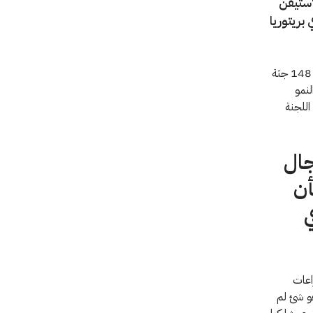
"ستيفن
بريتوريا
سافر "ستيفن فونسيكا" إلى نيروبي مرة أخرى في نيسان/ أبريل لتقديم المساعدة في إدارة 148 جثة
لنمو
للجنة
جال
أن
ي
اعات
هو شئ لم