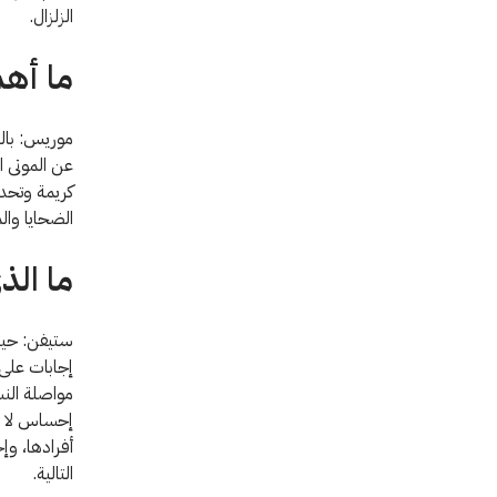
الزلزال.
ما أه
موريس: بالن
عن الموتى ا
كريمة وتحدي
الضحايا وال
ما ال
ستيفن: حينم
إجابات على
مواصلة النش
إحساس لا ي
أفرادها، وإ
التالية.