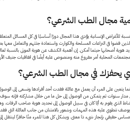
مية مجال الطب الشرعي؟
سبة للأغراض الإنسانية يؤدي هذا المجال دورًا أساسيًا في كل المسائل المتعل
لذين قضوا في النزاعات المسلحة والكوارث واستعادة جثثهم والتعامل معها بط
د هوية أصحابها حيثما أمكن. إن أهمية الكشف عن هوية الموتى بالنسبة لعائ
مجتمعات المحلية أمر مفروغ منه ومنصوص عليه أيضًا في اتفاقيات جنيف الأربع
ذي يحفزك في مجال الطب الشرعي؟
ا يتعين على المرء أن يعمل مع عائلة فقدت أحد أفرادها وتسعى إلى الوصول 
 مدار سنوات ثم يتمكن من الوصول إلى حل ما من خلال مشاركته فإنه سوف 
اط الذي يقوم به أيًا كان في سبيل الوصول إلى تحديد هوية صاحب الرفات. و
وصف تنطوي عليه هذه المهمات وشعور بالامتنان من جانب العائلة التي فقد
حساس حقيقي بإنجاز شيء ذا معنى. ويشكل كل هذا للمرء منّا حافزًا لينتقل إلى