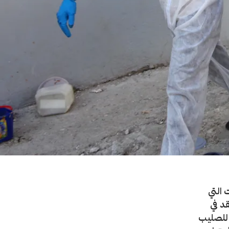
 التي
د في
ة للصليب