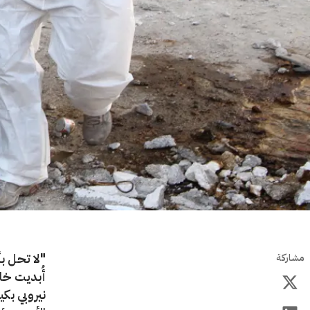
"لا تحل بأ
مشاركة
أُبديت خل
نيروبي بكي