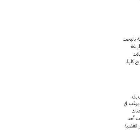
قة بالبحث
ريقة
لات
 كلها.
إلى
يرغب في
هناك
ت أحد
 القضية