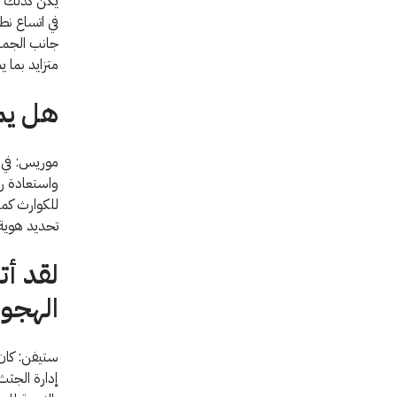
يكن كذلك من
في اتساع نط
جانب الجمه
متزايد بما 
هل يمك
موريس: في ق
واستعادة رف
للكوارث كم
تحديد هوية 50% فقط من الضحايا. لم تعد هذه الإجابة مقبولة إطلاقًا هذه 
لقد أت
الهجوم
ستيفن: كان 
إدارة الجثث