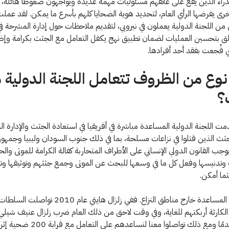
دراء الذين يقع على عاتقهم مسئوليات مهمة عديدة ويواجهون ضغوطًا هائلة، 
ى يفرضها الرأي العام، لتحديد هوية الضحايا كلهم بأسرع ما يمكن. لقد عملت
 من اللجنة الدولية يعملون في نيروبي، لتقديم ملاحظات حول إدارة المشرحة ف
ق بتحسين العمليات لضمان تطبيق نهج يكفل التعامل مع الجثث بكرامة وإظها
تي فُجعت بفقد أحد أفرادها.
نوع من الظروف تتعامل اللجنة الدولية 
؟
 اللجنة الدولية المساعدة مباشرة في أفريقيا في استعادة الجثث والإدارة الم
ثث الذين قتلوا في نزاعات مسلحة، بما في ذلك جنوب السودان وليبيا وجمهوري
جب القانون الدولي الإنساني على الأطراف المتحاربة كفالة الكرامة للموتى وال
وتدنيسها وفعل كل ما في وسعها للبحث عن الموتى وجمع جثثهم وتوثيقها وت
ما أمكن.
ونقدم أيضًا المساعدة خارج مناطق النزاع. ففي زلزال هايتي 
 الكارثة أربكتهم للغاية، وفي وقت لاحق من ذلك العام ضرب زلزال عنيف شيلي ا
نظام أكثر تقدمًا ومع ذلك تواصلوا معنا لنساعدهم على التعامل 