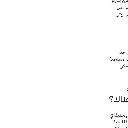
رى شاركوا
ليس من
لى وعي
ل جثة
 الاستجابة
أمكن
هناك؟
حديدًا في
ا للغاية