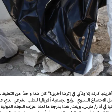
فريقيا كارثة إلا وتأتي في إثرها أخرى!" كان هذا واحدًا من التعليقات
ال الاجتماع السنوي الرابع لجمعية أفريقيا للطب الشرعي الذي عق
نيا في آذار/ مارس. ويفسّر هذا بدرجة ما لماذا عززت اللجنة الدولي