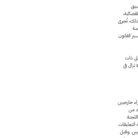
بيق
لقضائية،
 ذلك، تُجرى
صة
ير القانون
لي ذات
 تزال في
اء خارجيين
د من
للجنة
 التعليقات
يين. وقبل