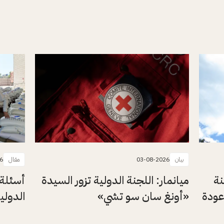
بيان
03-08-2026
مقال
6
نة
ميانمار: اللجنة الدولية تزور السيدة
أسئلة 
عودة
«أونغ سان سو تشي»
الدولي