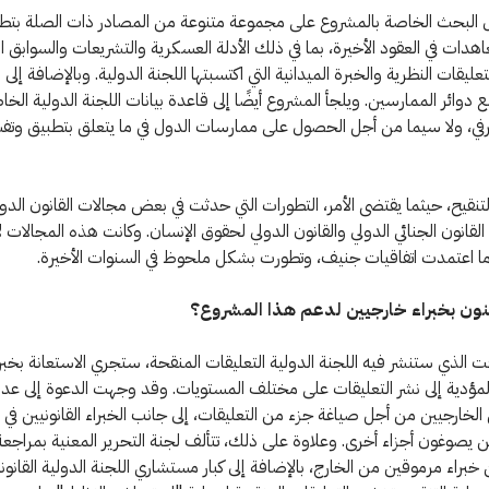
ل البحث الخاصة بالمشروع على مجموعة متنوعة من المصادر ذات الصلة بتط
اهدات في العقود الأخيرة، بما في ذلك الأدلة العسكرية والتشريعات والسوابق ا
عليقات النظرية والخبرة الميدانية التي اكتسبتها اللجنة الدولية. وبالإضافة إلى
دوائر الممارسين. ويلجأ المشروع أيضًا إلى قاعدة بيانات اللجنة الدولية الخا
عرفي، ولا سيما من أجل الحصول على ممارسات الدول في ما يتعلق بتطبيق وتفس
تنقيح، حيثما يقتضى الأمر، التطورات التي حدثت في بعض مجالات القانون الدو
لقانون الجنائي الدولي والقانون الدولي لحقوق الإنسان. وكانت هذه المجالات لا
ا اعتمدت اتفاقيات جنيف، وتطورت بشكل ملحوظ في السنوات الأخيرة.
ون بخبراء خارجيين لدعم هذا المشروع؟
قت الذي ستنشر فيه اللجنة الدولية التعليقات المنقحة، ستجري الاستعانة بخبر
المؤدية إلى نشر التعليقات على مختلف المستويات. وقد وجهت الدعوة إلى عد
لخارجيين من أجل صياغة جزء من التعليقات، إلى جانب الخبراء القانونيين في ا
ين يصوغون أجزاء أخرى. وعلاوة على ذلك، تتألف لجنة التحرير المعنية بمراجعة
خبراء مرموقين من الخارج، بالإضافة إلى كبار مستشاري اللجنة الدولية القانون