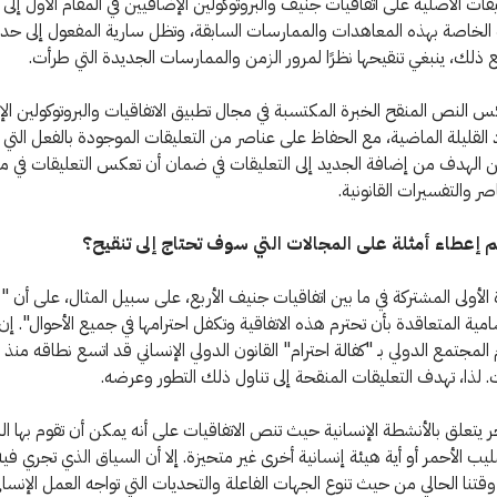
قات الأصلية على اتفاقيات جنيف والبروتوكولين الإضافيين في المقام الأول إلى ت
لخاصة بهذه المعاهدات والممارسات السابقة، وتظل سارية المفعول إلى حد ك
 ذلك، ينبغي تنقيحها نظرًا لمرور الزمن والممارسات الجديدة التي طرأت.
لنص المنقح الخبرة المكتسبة في مجال تطبيق الاتفاقيات والبروتوكولين ال
 القليلة الماضية، مع الحفاظ على عناصر من التعليقات الموجودة بالفعل التي ل
 الهدف من إضافة الجديد إلى التعليقات في ضمان أن تعكس التعليقات في م
صر والتفسيرات القانونية.
 إعطاء أمثلة على المجالات التي سوف تحتاج إلى تنقيح؟
الأولى المشتركة في ما بين اتفاقيات جنيف الأربع، على سبيل المثال، على أن " 
امية المتعاقدة بأن تحترم هذه الاتفاقية وتكفل احترامها في جميع الأحوال". إ
المجتمع الدولي بـ "كفالة احترام" القانون الدولي الإنساني قد اتسع نطاقه منذ
 لذا، تهدف التعليقات المنقحة إلى تناول ذلك التطور وعرضه.
ر يتعلق بالأنشطة الإنسانية حيث تنص الاتفاقيات على أنه يمكن أن تقوم بها ال
ليب الأحمر أو أية هيئة إنسانية أخرى غير متحيزة. إلا أن السياق الذي تجري في
وقتنا الحالي من حيث تنوع الجهات الفاعلة والتحديات التي تواجه العمل الإنسا