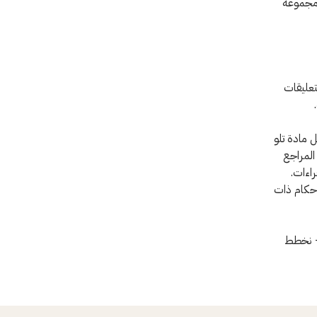
 مجموعة
تعليقات
 مادة تلو
المراجع
اءات.
حكام ذات
 - نخطط