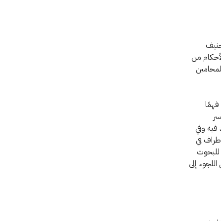
جنيف
لأحكام من
المحامين
همًا
سر
 فيه وفي
أطراف في
 للبحوث
اللجوء إلى