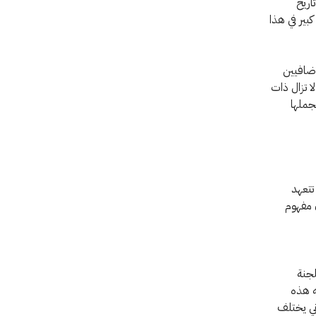
اريخ
بير في هذا
إضافيين
ا تزال ذات
جملها
تتعهد
ن مفهوم
لجنة
ه هذه
ني يختلف