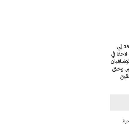
تعود تعليقات اللجنة الدولية للصليب الأحمر على اتفاقيات جنيف لعام 1949 إلى
افيين لعام 1977 قد صيغت لاحقًا في
لإضافيان
ر. وحتى
نقيح
درة