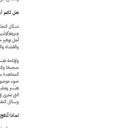
هل لكم أن 
تشكل التعلي
وبروتوكوليه
أجل توفير ح
والقضاة والب
ولإتاحة تف
صحيحًا والع
المعاهدة بح
ضوء موضوع ا
تفسير وتطبي
التي تجرى ف
وسائل التفس
لماذا تُنقح