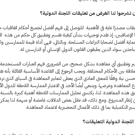
تشرحوا لنا الغرض من تعليقات اللجنة الدولية؟
قات مصدرًا غاية في الأهمية للتوصل إلى فهم أفضل لجميع أحكام اتفاقيات 
ا الإضافيين، إذ تقدم توجيهات بشأن كيفية تفسير وتطبيق كل حكم من هذه ا
ماية أفضل لضحايا النزاعات المسلحة. وبالتالي، فهي أداة قيمة للممارسين و
احثين سواء الذين يطبقون القانون الدولي الإنساني أو الدارسين له.
سير وتطبيق أي معاهدة بشكل صحيح، من الضروري فهم العبارات المستخدمة ف
لاقة بين الأحكام المختلفة. ويجب الرجوع إلى القاعدة الأساسية القائلة بأنه تف
سن نية وفقًا للمعنى العادي الذي يعطى لتعابير المعاهدة في السياق الذي ترد
لمعاهدة وغرضها. وينبغي أيضًا الأخذ في الاعتبار الممارسة اللاحقة للدول ال
ق هذه المعاهدة. لذا، يكتسي تحليل الممارسات اللاحقة أهمية كبيرة بالنسبة
ي إطار المشروع. ومع ذلك، قد تظل بعض الدلالات غامضة أو مبهمة لذا يمكن 
ير التكميلية بما في ذلك الأعمال التحضيرية لاعتماد المعاهدة.
 اللجنة الدولية التعليقات؟