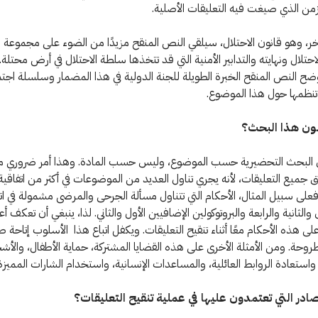
لزمن الذي صيغت فيه التعليقات الأصلية.
ر، وهو قانون الاحتلال، سيلقي النص المنقح مزيدًا من الضوء على مجموعة م
احتلال ونهايته والتدابير الأمنية التي قد تتخذها سلطة الاحتلال في أرض محتلة.
ح النص المنقح الخبرة الطويلة للجنة الدولية في هذا المضمار وسلسلة اجت
ي تنظمها حول هذا الموضوع.
لون هذا البحث؟
 البحث التحضيرية حسب الموضوع، وليس حسب المادة. وهذا أمر ضروري 
جميع التعليقات، لأنه يجري تناول العديد من الموضوعات في أكثر من اتفاقية
فعلى سبيل المثال، الأحكام التي تتناول مسألة الجرحى والمرضى مشمولة في ات
والثانية والرابعة والبروتوكولين الإضافيين الأول والثاني. لذا، ينبغي أن تعكف 
لى هذه الأحكام معًا أثناء تنقيح التعليقات. ويكفل اتباع هذا الأسلوب إتاحة
طروحة. ومن الأمثلة الأخرى على هذه القضايا المشتركة، حماية الأطفال، وال
واستعادة الروابط العائلية، والمساعدات الإنسانية، واستخدام الشارات المميزة
ادر التي تعتمدون عليها في عملية تنقيح التعليقات؟