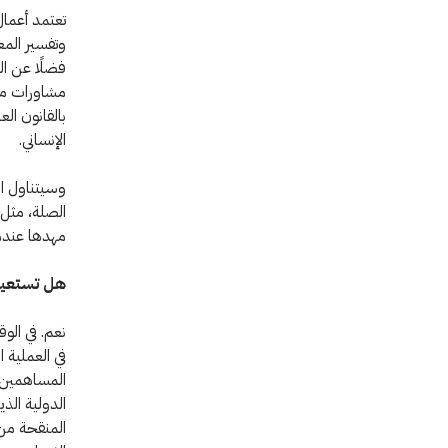
تعتمد أعما
وتفسير المع
فضلًا عن الت
مشاورات مع 
بالقانون ال
الإنساني.
وسيتناول ال
الصلة، مثل ا
مهدها عندم
هل تستعين
نعم. في الو
في العملية 
المساهمين ا
الدولية الذ
المنقحة من 