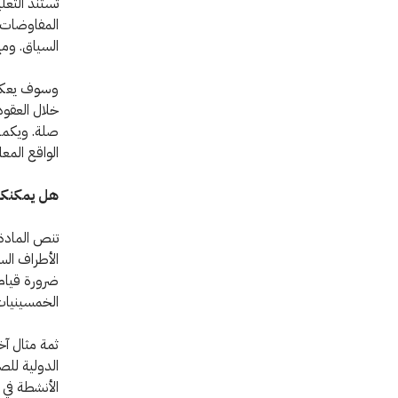
تستند التعلي
المفاوضات ا
السياق. ومع
وسوف يعكس ا
خلال العقود
صلة. ويكمن
الواقع المعا
هل يمكنكم
تنص المادة 
الأطراف الس
ضرورة قيام 
الخمسينيات.
ثمة مثال آخ
الدولية للص
الأنشطة في 