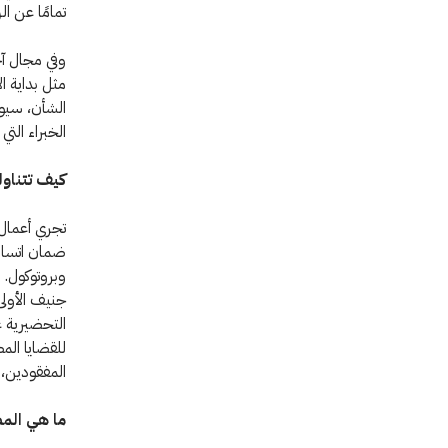
تمامًا عن ا
وفي مجال آخ
مثل بداية ال
الشأن، سيوض
الخبراء الت
كيف تتناو
تجري أعمال
ضمان اتساق 
وبروتوكول. 
جنيف الأولى 
التحضيرية ع
للقضايا الم
المفقودين، 
ما هي المص