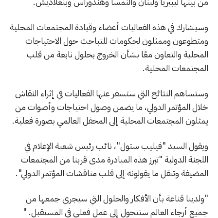
من بينها ليبيريا ولبنان والنمسا وهندوراس وبنغلاديش.
وسيشارك في هذه الفعاليات أعضاء وقيادة المجتمعات المحلية
ومتطوعون وممثلون لحكومات للتباحث حول الاحتياجات
المحلية والتعاون معًا بشأن الخروج بحلول نابعة من قلب
المجتمعات المحلية.
وستساهم النتائج التي ستسفر عنها الفعاليات في إثراء النقاش
خلال المؤتمر الدولي، ما يضمن وصول احتياجات وأصوات من
يمثلون المجتمعات المحلية إلى المحفل العالمي بصورة فعلية.
ويقول السيد "فيليب ستول"، نائب رئيس شعبة الإعلام في
اللجنة الدولية "تبرز هذه المبادرة مدى قربنا من المجتمعات
المضيفة وتنقل ما يقولونه إلى قلب مناقشات المؤتمر الدولي".
"ولدينا قناعة بأن الأفكار والحلول التي سيجري جمعها من
جميع أرجاء العالم ستتحول إلى عمل فعلي في المستقبل. "