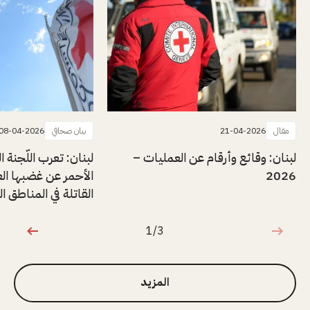
مقال
21-04-2026
بيان صحافي
08-04-2026
لبنان: وقائع وأرقام عن العمليات –
لبنان: تعرب اللّجنة ا
2026
الأحمر عن غضبها الع
القاتلة في المناطق ا
1/3
1 من 3
المزيد