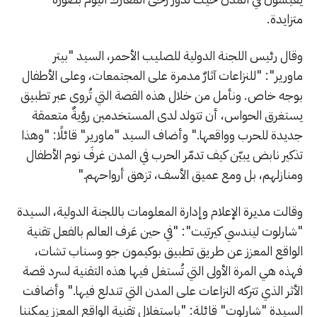
متزايدة.
وقال رئيس اللجنة الدولية للصليب الأحمر، السيد "بيتر
ماورير": "للنزاعات آثارٌ مدمرة على المجتمعات، وعلى الأطفال
بوجه خاص. ونأمل من خلال هذه القصة التي تُروى عبر تطبيق
يستغرق الحواس، أن تتولد لدى المستخدمين رؤيةٌ متعمقة
جديدة للحرب وواقعها." وأضاف السيد "ماورير" قائلًا: "وهذا
تذكير نابض يبيّن كيف تدمّر الحرب في المدن غرفَ نوم الأطفال
ومنازلهم، بل ومع عميق الأسف، تزهق أرواحهم."
وقالت مديرة الإعلام وإدارة المعلومات باللجنة الدولية، السيدة
"شارلوت ليندسي كيرتيت": "في حين عَرف العالم بالفعل تقنية
الواقع المعزز عن طريق تطبيق بوكيمون جو وسناب تشات،
فهذه هي المرة الأولى التي تُستغل فيها هذه التقنية لسرد قصة
الأثر الذي تتركه النزاعات على المدن التي تندلع فيها." وأضافت
السيدة "شارلوت" قائلة: "باستغلال تقنية الواقع المعزز يمكننا