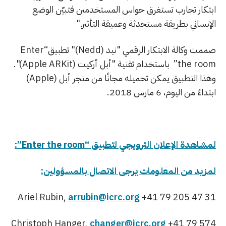
ابتكار تجارب تستغرق حواس المستخدمين فتبيّن الوضع
الإنساني بطريقة مستحدثة وعميقة التأثير."
صممت وكالة الابتكار الرقمي "نيد (Nedd)" تطبيق“Enter
the room” باستخدام تقنية "أبل أركيت (Apple ARKit)".
وهذا التطبيق يمكن تحميله مجانًا من متجر أبل (Apple)
ابتداءً من اليوم، 6 مارس 2018.
لمشاهدة الإعلان الترويجي لتطبيق “Enter the room”:
لمزيد من المعلومات يرجى الاتصال بالمسؤولين:
Ariel Rubin,
arrubin@icrc.org
+41 79 205 47 31
Christoph Hanger,
changer@icrc.org
+41 79 574