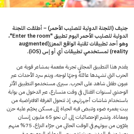
جنيف (اللجنة الدولية للصليب الأحمر) – أطلقت اللجنة
الدولية للصليب الأحمر اليوم تطبيق "Enter the room"،
وهو أحد تطبيقات تقنية الواقع المعزز(augmented
reality) لمستخدمي تطبيقات أي أو إس (iOS).
يقدم هذا التطبيق المجاني تجربة مفعمة بمشاعر قوية عن
الحرب التي تشهدها عائلةٌ وجهًا لوجه، ويتم سرد الأحداث عبر
عيون طفل شاهد على الحرب. سيرى مستخدمو التطبيق الأثر
الوحشي لسنوات القتال في وقت متسارع، عبر الدخول من بوابة
باستخدام شاشات أجهزتهم، إذ تتحول الغرفة الافتراضية من
بيت يغمره ضوء وتنبض فيه الحياة إلى مسكن يخيّم عليه حزن
ومعاناة. وتشير الإحصائيات إلى أن نحو 65 مليون إنسان
يفرّون من بيوتهم في الوقت الحالي من جرّاء النزاع، 75% منهم
يعيشون في المدن حيث تدور رحى المعارك اليوم بصورة