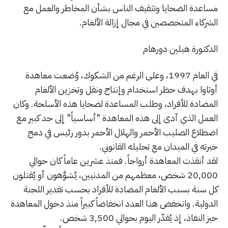
مساعدة الضحايا وتثقيف الناس بشأن المخاطر والعمل مع
الشركاء المتخصصين في مجال إزالة الألغام.
الدكتورة هيلين دورهام
في العام 1997، وعلى الرغم من الشكوك، وُضعت معاهدة
أوتاوا بهدف حظر استخدام وإنتاج ونقل وتخزين الألغام
المضادة للأفراد، وطلب المساعدة لضحايا هذه الأسلحة. وكان
العمل الذي أدى إلى هذه المعاهدة "أساسياً" إلى حد كبير مع
اضطلاع الصليب الأحمر والهلال الأحمر بدور رئيس في دمج
خبرته في الميدان مع تحليله القانوني.
لقد أنقذت المعاهدة أرواحاً. فمنذ عشرين عاماً كان حوالي
20,000 شخص، معظمهم من المدنيين، يُشوَّهون أو يُقتلون
كل سنة بسبب الألغام المضادة للأفراد بحسب تقدير اللجنة
الدولية. وانخفض هذا العدد انخفاضاً كبيراً منذ دخول المعاهدة
حيز النفاذ، إذ يُقدّر اليوم بحوالي 3,500 شخص.