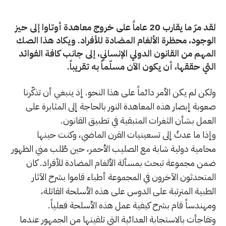
لقد مرّ ما يقارب 20 عاماً على خروج معاهدة أوتاوا إلى حيز
الوجود، محظرة الألغام المضادة للأفراد. ويكاد هذا الصك
المهم من القانون الدولي الإنساني، إلى جانب كافة الفوائد
التي حققها، أن يكون الآن مسلّماً به تقريباً.
ولكن لم يكن الأمر دائماً على هذا النحو. إذ ينبغي أن تذكّرنا
صعوبة إبصار هذه المعاهدة النور بالحاجة إلى المثابرة على
العمل بشأن الثغرات المتبقية في تطبيق القانون.
وإذا ما عدتُ إلى تسعينيات القرن الماضي، وكنت حينها
محامية دولية شابة مع الصليب الأحمر، حين طُلب مني الظهور
ضمن مجموعة تبحث بمسألة الألغام المضادة للأفراد. كان
المتحدثون الآخرون في المجموعة أطباء قاموا بشرح الآثار
الطبية المترتبة على الدوس على هذه الأسلحة القاتلة،
ومهندساً قام بشرح كيفية عمل هذه الأسلحة فعلياً.
وتفاجأت بالاستجابة العدائية التي تلقيتها من الجمهور عندما