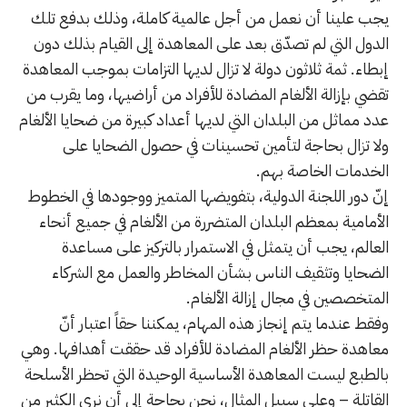
يجب علينا أن نعمل من أجل عالمية كاملة، وذلك بدفع تلك
الدول التي لم تصدّق بعد على المعاهدة إلى القيام بذلك دون
إبطاء. ثمة ثلاثون دولة لا تزال لديها التزامات بموجب المعاهدة
تقضي بإزالة الألغام المضادة للأفراد من أراضيها، وما يقرب من
عدد مماثل من البلدان التي لديها أعداد كبيرة من ضحايا الألغام
ولا تزال بحاجة لتأمين تحسينات في حصول الضحايا على
الخدمات الخاصة بهم.
إنّ دور اللجنة الدولية، بتفويضها المتميز ووجودها في الخطوط
الأمامية بمعظم البلدان المتضررة من الألغام في جميع أنحاء
العالم، يجب أن يتمثل في الاستمرار بالتركيز على مساعدة
الضحايا وتثقيف الناس بشأن المخاطر والعمل مع الشركاء
المتخصصين في مجال إزالة الألغام.
وفقط عندما يتم إنجاز هذه المهام، يمكننا حقاً اعتبار أنّ
معاهدة حظر الألغام المضادة للأفراد قد حققت أهدافها. وهي
بالطبع ليست المعاهدة الأساسية الوحيدة التي تحظر الأسلحة
القاتلة – وعلى سبيل المثال، نحن بحاجة إلى أن نرى الكثير من