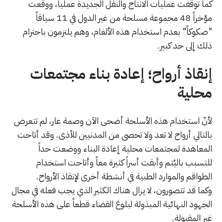
كما توقفت عمليات الانتاج والنقل الجديدة عملياً، ووقّعت
مؤخراً 48 مجموعة مسلحة من غير الدول في 11 سياقاً
"صكوكاً" بعدم استخدام هذه الألغام، وهم يلتزمون باحترام
ذلك إلى حد كبير.
إنقاذ أرواح؛ إعادة بناء مجتمعات
محلية
لأنّ استخدام هذه الأسلحة أضحى الآن وصمة عار، لم تتعرض
بالتالي أرواح لا تعد ولا تحصى من المدنيين للأذى. وقد أتاحت
المعاهدة لمجتمعات محلية إعادة البناء ووضعت حداً
للتسبب باليُتم وأبقت أسراً كثيرة معاً وأتاحت استخدام
الطواقم والموارد الطبية في أنشطة أخرى لإنقاذ الأرواح.
وكما قد تتصورون، لا يزال هناك الكثير الذي يجب فعله في مجال
الجهود النهائية المبذولة لبلوغ القضاء قطعاً على هذه الأسلحة
غير المقبولة.