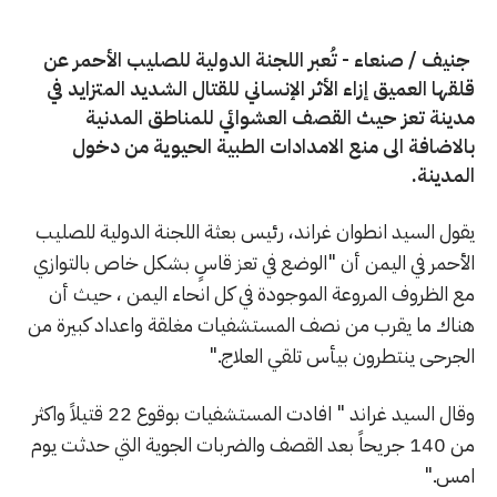
جنيف / صنعاء - تُعبر اللجنة الدولية للصليب الأحمر عن
قلقها العميق إزاء الأثر الإنساني للقتال الشديد المتزايد في
مدينة تعز حيث القصف العشوائي للمناطق المدنية
بالاضافة الى منع الامدادات الطبية الحيوية من دخول
المدينة.
يقول السيد انطوان غراند، رئيس بعثة اللجنة الدولية للصليب
الأحمر في اليمن أن "الوضع في تعز قاسٍ بشكل خاص بالتوازي
مع الظروف المروعة الموجودة في كل انحاء اليمن ، حيث أن
هناك ما يقرب من نصف المستشفيات مغلقة واعداد كبيرة من
الجرحى ينتطرون بيأس تلقي العلاج."
وقال السيد غراند " افادت المستشفيات بوقوع 22 قتيلاً واكثر
من 140 جريحاً بعد القصف والضربات الجوية التي حدثت يوم
امس."