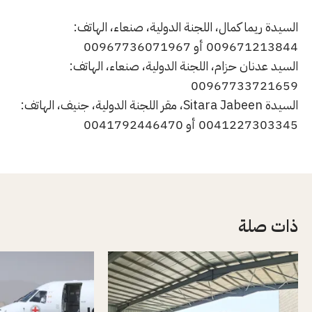
السيدة ريما كمال، اللجنة الدولية، صنعاء، الهاتف:
009671213844 أو 00967736071967
السيد عدنان حزام، اللجنة الدولية، صنعاء، الهاتف:
00967733721659
السيدة Sitara Jabeen، مقر اللجنة الدولية، جنيف، الهاتف:
0041227303345 أو 0041792446470
ذات صلة