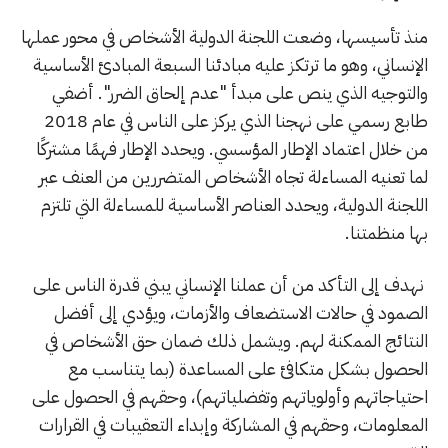
منذ تأسيسها، وضعت اللجنة الدولية الأشخاص في محور عملها
الإنساني، وهو ما ترتكز عليه مبادئنا السبعة المبادئ الأساسية
والتوجيه الذي ينص على مبدأ "عدم إلحاق الضرر". أضفي
طابع رسمي على نهجنا الذي يركز على الناس في عام 2018
من خلال اعتماد الإطار المؤسسي. ويحدد الإطار فهمًا مشتركًا
لما تعنيه المساءلة تجاه الأشخاص المتضررين من العنف عبر
اللجنة الدولية، ويحدد العناصر الأساسية للمساءلة التي تلتزم
بها منظمتنا.
نهدف إلى التأكد من أن عملنا الإنساني يبني قدرة الناس على
الصمود في حالات الاستضعاف والأزمات، ويؤدي إلى أفضل
النتائج الممكنة لهم. ويشمل ذلك ضمان حق الأشخاص في
الحصول بشكل متكافئ على المساعدة (بما يتناسب مع
احتياجاتهم وأولوياتهم وتفضلياتهم)، وحقهم في الحصول على
المعلومات، وحقهم في المشاركة وإبداء التعقيبات في القرارات