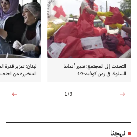
التحدث إلى المجتمع: تغيير أنماط
لبنان: تعزيز قدرة ا
السلوك في زمن كوفيد-19
المتضررة من العنف
1/3
1 من 3
نهجنا