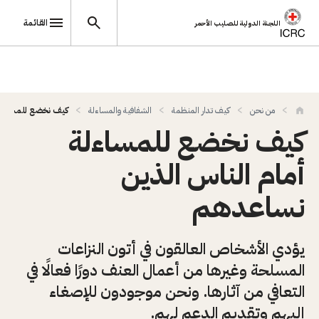
القائمة
اللجنة الدولية للصليب الأحمر
تجاوز إلى المحتوى الرئيسي
من نحن
كيف تدار المنظمة
الشفافية والمساءلة
كيف نخضع للمساءلة 
كيف نخضع للمساءلة
أمام الناس الذين
نساعدهم
يؤدي الأشخاص العالقون في أتون النزاعات
المسلحة وغيرها من أعمال العنف دورًا فعالًا في
التعافي من آثارها. ونحن موجودون للإصغاء
إليهم وتقديم الدعم لهم.