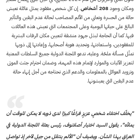
ومكان وجود
208 أشخاص
. إن كل شخص مفقود يمثل عائلة تعيش
حالة من الحسرة وتعاني من الألم المصاحب لحالة عدم اليقين والتأثير
البالغ على حياتها اليومية وعلى المجتمعات التي تعيش هذه العائلات
فيها. كما أن الحاجة لبذل جهود منسّقة لتعيين مكان الرفات البشرية
للمفقودين، واستعادتها، وتحديد هوية أصحابها، وإعادتها إلى ذويها
تمثّل مسألة ملحّة. وعليه، تدعو اللجنة الدولية جميع السلطات المعنية
لتعزيز الآليات والموارد لإتمام هذه المهمة، وضمان احترام جثث الموتى
وتزويد العوائل بالمعلومات والدعم الذي تحتاجه من أجل إنهاء حالة
عدم اليقين التي يعيشونها.
"يخلّف اختفاء شخصٍ عزيزٍ فراغًا كبيرًا لدى ذويه لا يمكن للوقت أن
يملأه"،
يقول السيد اختيار أصلانوف،
رئيس بعثة اللجنة الدولية في
العراق بهذا الشأن. ويضيف أن
"الألم ينتقل من جيلٍ لآخر إذ تواصل