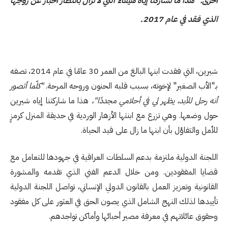
أخرى."
هذا ما تشاركنا إياه هيفاء التي لا تزال بانتظار أخبار عن زوجها
الذي فقد في عام 2017.
شيرين، التي فقدت ابنها البالغ من العمر 30 عامًا
في عام 2014
، تصفه
بـ"الأب الصغير" لإخوته، بسبب قلبه الحنون وروحه المرحة.
"كلّما أتصور
أنه رحل للأبد، يظهر لي في أحلامي مجددًا"،
هذا ما شاركتنا إياه شيرين
حول وضعها. وهي تزرع مع ابنتها الأزهار الوردية في حديقة المنزل كرمزٍ
للأمل والتفاؤل بأن ابنها ما زال على قيد الحياة.
اللجنة الدولية ملتزمة بدعم السلطات العراقية في جهودها للتعامل مع
قضايا المفقودين. ومن خلال الدعم الفني الذي تقدمه والمشورة
القانونية وتعزيز العمل بالقانون الدولي الإنساني، تواصل اللجنة الدولية
تأييدها لذلك النهج الشامل الذي يصون الحق في العثور على كل مفقود
وحقوق عائلاتهم في معرفة مصير أحبائها وأماكن تواجدهم.