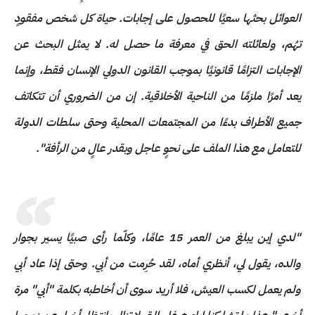
العوائل بحثها سعيًا للحصول على إجابات. حياة كل شخص مفقودٍ
تهُم، ولعائلته الحق في معرفة ما حصل له. لا يمثل البحث عن
الإجابات التزامًا قانونيًا بموجب القانون الدولي الإنسان فقط، وإنما
يعد أمرًا ملزمًا من الناحية الأخلاقية. إن من الضروري أن تتكاتف
جميع الأطراف بدءًا من المجتمعات المحلية وحتى سلطات الدولة
للتعامل مع هذا الملف على نحوٍ عاجل وبقدر عالٍ من الرأفة".
"لدي إبن يبلغ من العمر 15 عامًا، وكلّما رأى صبيًا يسير بجوار
والده، يقول لي، أنظري أماه، لقد حُرِمت من أبي. وحتى إذا عاد أبي
ولم يعمل لكسب العيش، فلا أريد سوى أن أخاطبه بكلمة "أبي" مرة