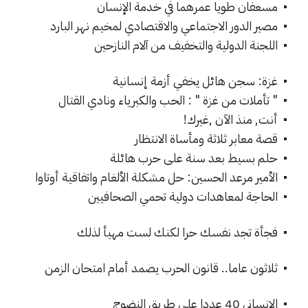
مسعفان طويا عمرهما في خدمة الإنسان
مصير الدور الاجتماعي والاقتصادي لمخيم نهر البارد
اللجنة الدولية والتخفيف من آلام النازحين
غزة: سجن هائل يخفي أزمة إنسانية
" تأملات من غزة " : الحب والكبرياء ونادي القتال
أنت, منذ الآن ,غيرك!
قصة معابر ثلاثة ومأساة الانتظار
حلم بسيط بعد سنة على حرب هائلة
الأمير مرعد الحسين: حل مشكلة الألغام واتفاقية أوتاوا
الحاجة لمعاهدات دولية تحمي الصحافيين
فجأة تجد نفسك حرا لكنك لست مهيأ لذلك
ثلاثون عاما.. قانون الحرب يصمد أمام امتحان الزمن
الإنساني 40 عددا على طريق النضوج