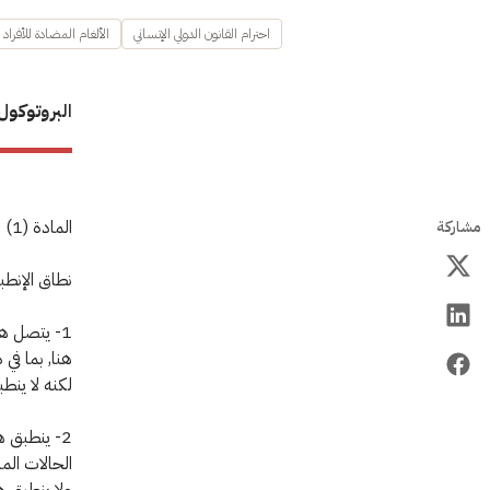
احترام القانون الدولي الإنساني
الألغام المضادة للأفراد
البروتوكول الثا
المادة (1)
مشاركة
نطاق الإنطب
1- يتصل هذ
هنا, بما في 
لكنه لا ينط
ولا ينطبق ه