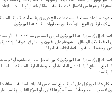
لمتفرقة, وغيرها من الأعمال ذات الطبيعة المماثلة, باعتبار أنها ليست منازعا
ة حدوث منازعات مسلحة ليست ذات طابع دولي في إقليم أحد الأطراف المتعاق
ون كل طرف في النزاع ملزماً بتطبيق محظورات وقيود هذا البروتوكول.
 الاستناد إلى أي شئ في هذا البروتوكول لغرض المساس بسيادة دولة ما أو مسئو
الحفاظ, بكل الوسائل المشروعة, على القانون والنظام في الدولة أو إعادة إقرا
ن الوحدة الوطنية والسلامة الإقليمية للدولة.
 الاستناد إلى أي شئ في هذا البروتوكول كمبرر للتدخل, بصورة مباشرة أو غير مباشر
 النزاع المسلح أو في الشئون الداخلية أو الخارجية للطرف المتعاقد السامي 
ي إقليمه.
 أحكام هذا البروتوكول على أطراف نزاع ليست من الأطراف السامية المتعاقدة ا
ول لا يغير, سواء صراحةً أو ضمناً, مركزها القانوني أو المركز القانوني لإقليم متناز