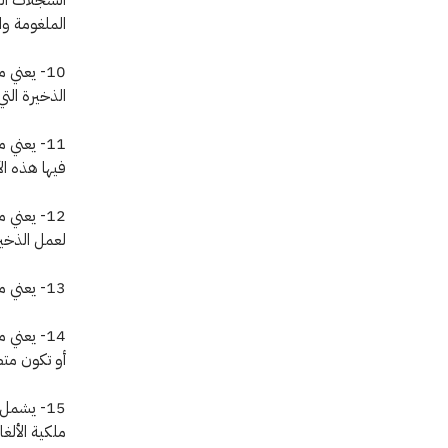
الملغومة وال
10- يعني
الذخيرة الت
11- يعني
فيها هذه ال
12- يعني
لعمل الذخيرة
13- يعني مصطلح " التحكم عن بعد " التحكم عن طريق جهاز تشغيل من على بعد.
14- يعني
أو تكون متص
15- يشمل
ملكية الألغا