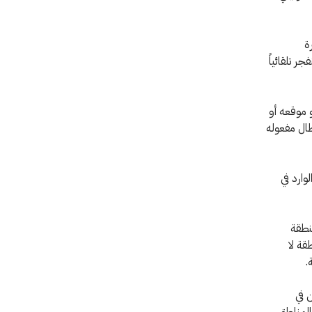
ة
ر تلقائياً
 موقعه أو
بطال مفعوله
وارد في
نطقة
قة لا
.
 في
المناطق