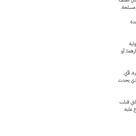
ت مسلحة.
دة
لية
رهما, أو
ة, لأي
الذي يحدث
لتي قبلت
ع عليه.