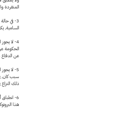
المنفردة وا
3- في حال
السامية, يك
4- لا يجوز
الحكومة عن 
عن الدفاع ع
5- لا يجوز
سبب كان, في
ذلك النزاع ف
6- انطباق
هذا البروتوك