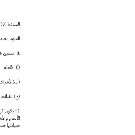
المــادة (3)
القيود العا
1- تنطبق هذه المادة على ما يلي:
(أ) الألغام.
(ب‌)الأشراك 
(ج) النبائط 
2- يكون ك
الألغام والأ
صيانتها حسبما هو