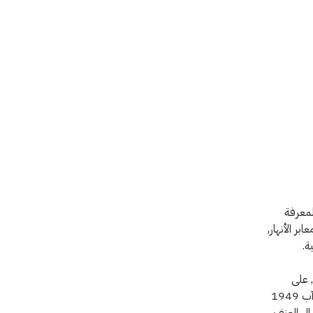
المعرفة
بر الأنهار,
ة.
ن هذه الاتفاقية, على
الحالات المشار إليها في المادة 3 المشتركة بين اتفاقيات جنيف المؤرخة في 12 أغسطس/ آب 1949
مال العنف