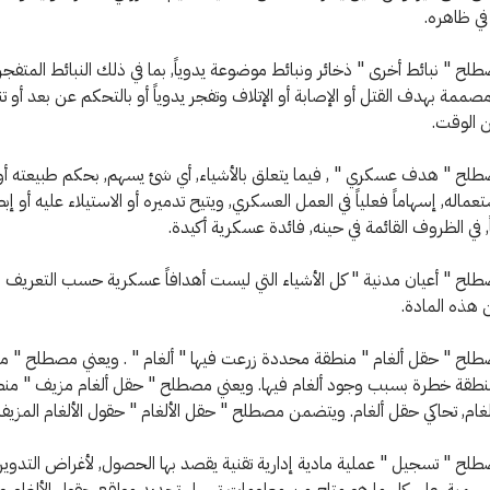
 في ظاهره.
طلح " نبائط أخرى " ذخائر ونبائط موضوعة يدوياً, بما في ذلك النبائط المتفجر
صممة بهدف القتل أو الإصابة أو الإتلاف وتفجر يدوياً أو بالتحكم عن بعد أو تنفج
ن الوقت.
صطلح " هدف عسكري " , فيما يتعلق بالأشياء, أي شئ يسهم, بحكم طبيعته أو
ماله, إسهاماً فعلياً في العمل العسكري, ويتيح تدميره أو الاستيلاء عليه أو إ
ياً, في الظروف القائمة في حينه, فائدة عسكرية أكيدة.
صطلح " أعيان مدنية " كل الأشياء التي ليست أهدافاً عسكرية حسب التعريف ال
صطلح " حقل ألغام " منطقة محددة زرعت فيها " ألغام " . ويعني مصطلح " م
نطقة خطرة بسبب وجود ألغام فيها. ويعني مصطلح " حقل ألغام مزيف " منط
لغام, تحاكي حقل ألغام. ويتضمن مصطلح " حقل الألغام " حقول الألغام المزيفة
صطلح " تسجيل " عملية مادية إدارية تقنية يقصد بها الحصول, لأغراض التدوين
رسمية, على كل ما هو متاح من معلومات تسهل تحديد مواقع حقول الألغام و