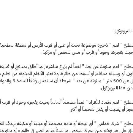
البروتوكول:
صطلح " لغم " ذخيرة موضوعة تحت أو على أو قرب الأرض أو منطقة سطحية 
يث يفجرها وجود أو قرب أو مس شخص أو مركبة.
صطلح " لغم مبثوث عن بعد " لغماً لم يزرع مباشرة إنما أطلق بمدفع أو قذيف
ن, أو وسيلة مماثلة, أو أسقط من طائرة. ولا تعتبر الألغام المبثوثة من نظام 
على بعد يقل عن 500 متر, " مبثوثة عن بعد " 
ن هذا البروتوكول.
صطلح " لغم مضاد للأفراد " لغماً مصمماً أساساً بحيث يفجره وجود أو قرب
 أو يصيب أو يقتل شخصاً أو أكثر.
صطلح " شرك خداعي " أي نبيطة أو مادة مصممة أو مبنية أو مكيفة بهدف القت
طلق على غير توقع حين يحرك شخص ما شيئاً عديم الضرر في ظاهره أو يدنو منه 