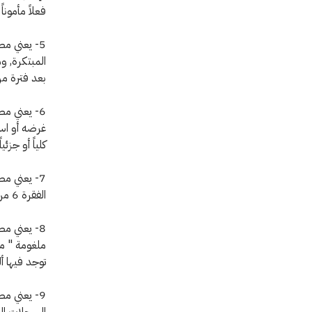
فعلاً مأموناً
5- يعني مص
المبتكرة, وم
بعد فترة م
6- يعني م
غرضه أو استع
كلياً أو جزئ
7- يعني م
الفقرة 6 من هذه المادة.
8- يعني م
ملغومة " م
توجد فيها أ
9- يعني م
السجلات ال