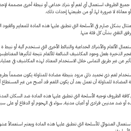
ي جميع الظروف استعمال أي لغم أو شرك خداعي أو نبيطة أخرى مصممة لإحد
أو معاناة لا ضرورة لها, أو من طبيعتها إحداث ذلك.
امتثال بشكل صارم في الأسلحة التي تنطبق عليها هذه المادة للمعايير والقيو
مرفق التقني بشأن كل فئة منها.
تعمال الألغام والأشراك الخداعية والنبائط الأخرى التي تستخدم آلية أو نبيط 
فجير الذخيرة بفعل وجود المكاشيف الشائعة للألغام نتيجة لتأثيرها المغناطيسي
ثير عن غير طريق التماس خلال الاستخدام المعتاد لهذه المكاشيف في عملي
ستخدام لغم ذي تخميد ذاتي مزود بنبيطة مضادة للمناولة يكون مصمماً بطري
ة المضادة للمناولة أن تعمل بعد أن يكون اللغم قد أصبح من غير المستطاع أ
ي كافة الظروف توجيه الأسلحة التي تنطبق عليها هذه المادة ضد السكان المدن
أو ضد مدنيين فرادى أو أعيان مدنية, سواء في الهجوم أو الدفاع أو على سبي
استعمال العشوائي للأسلحة التي تنطبق عليها هذه المادة ويعتبر استعمالاً عشوائ
لأسلحة: