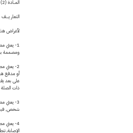
المــادة (2)
التعار يــــف
لأغراض هذا 
1- يعني م
ومصممة بح
2- يعني م
أو مدفع هاو
ذات الصلة م
3- يعني م
شخص, فيعجز
4- يعني م
الإصابة, تن