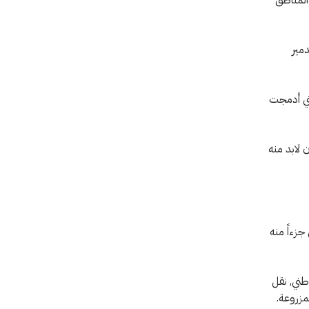
دمير
لتي أدمجت
 لابد منه
جزءاً منه
وطني, نقل
مزروعة.