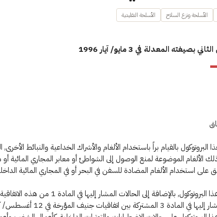
الأسلحة ونزع السلاح
الأسلحة التقليدية
ني بصيغته المعدلة في 3 مايو/ آيار 1996
اق
ا البروتوكول بالقيام براً باستخدام الألغام والأشراك الخداعية والنبائط الأخرى, 
ذلك الألغام الموضوعة لمنع الوصول إلى الشواطئ أو معابر المجاري المائية أو معا
بق على استخدام الألغام المضادة للسفن في البحر أو في المجاري المائية الداخلي
2- ينطبق هذا البروتوكول, بالإضافة إلى الحالات المشار إليها في المادة 1 م
ذا البروتوكول على حالات الاضطرابات والتوترات الداخلية, كأعمال الشغب وأع