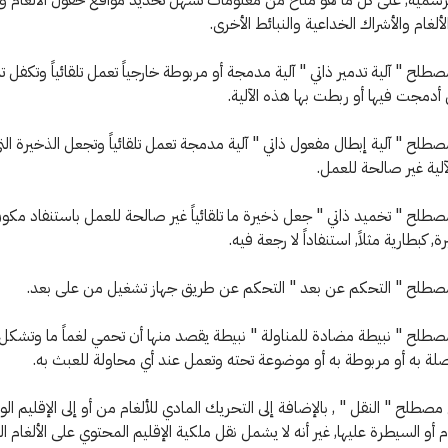
ألغام والأشراك الخداعية والنبائط الأخرى.
 مصطلح " آلية تدمير ذاتي " آلية مدمجة أو مربوطة خارجياً تعمل تلقائياً وتكفل ت
ي أدمجت فيها أو ربطت بها هذه الآلية.
 مصطلح " آلية إبطال مفعول ذاتي " آلية مدمجة تعمل تلقائياً وتجعل الذخيرة ا
آلية غير صالحة للعمل.
 مصطلح " تخميد ذاتي " جعل ذخيرة ما تلقائياً غير صالحة للعمل باستنفاد مكون
, كبطارية مثلاً, استنفاداً لا رجعة فيه.
 مصطلح " نبيطة مضادة للمناولة " نبيطة يقصد منها أن تحمي لغماً ما وتشكل 
لة به أو مربوطة به أو موضوعة تحته وتعمل عند أي محاولة للعبث به.
 مصطلح " النقل " , بالإضافة إلى التحريك المادي للألغام من أو إلى الإقليم ال
م أو السيطرة عليها, غير أنه لا يشمل نقل ملكية الإقليم المحتوي على الألغام ال