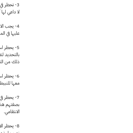
3- تحظر ف
لا داعي لها 
4- يجب ال
عليها في ال
5- يحظر اس
بالتحديد لت
ذلك من التأ
6- يحظر ا
معها للنبيط
7- يحظر ف
بصفتهم هذه 
الانتقامي.
8- يحظر ال
نصب لهذه ا