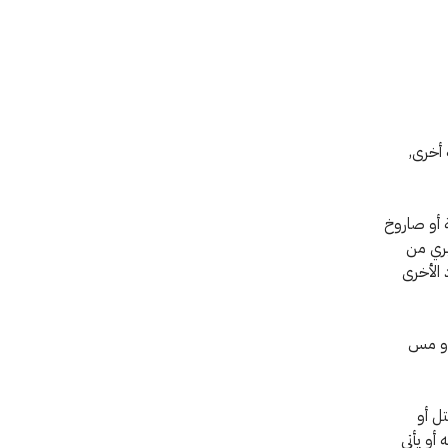
أخرى,
ة أو صاروخ
بري من
شريطة أن تستعمل وفقاً للمادة 5 والمواد الأخرى
 أو مس
ل أو
أو يأتي