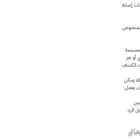
اث إصابة
د المنصوص
ة مصممة
 أو غير
ات الكشف.
قة يمكن
ن يعمل.
يين
ل الرد
ياً أي