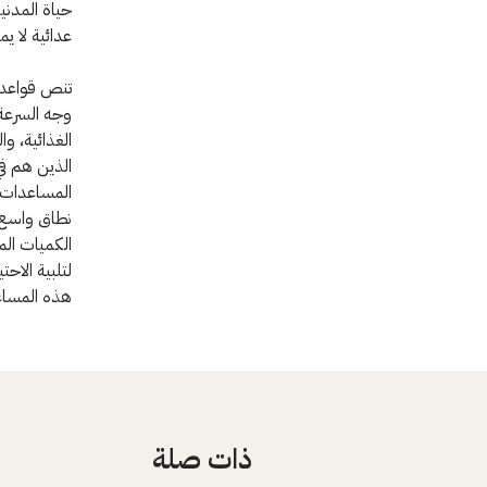
حياة المدني
عدائية لا ي
تنص قواعد ا
وجه السرعة 
الغذائية، و
الذين هم في
المساعدات 
نطاق واسع ل
الكميات الم
لتلبية الاح
هذه المساع
ذات صلة