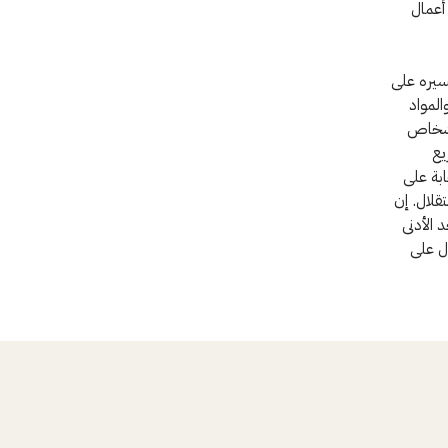
أعمال
سيره على
المواد
لأشخاص
يع
بة على
قلال. إن
 الأدنى
ول على