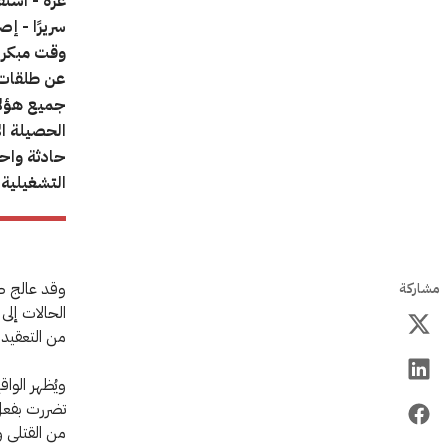
وقت مبكر 
جميع هؤلا
الحصيلة ا
حادثة واحد
التشغيلية.
وقد عالج طا
مشاركة
الحالات إلى
من التعقيدا
ويُظهر الوا
تضررت بفعل ا
من القتلى و