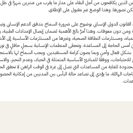
ين الذين يكافحون من أجل البقاء على مدار ما يقرب من عشرين شهرًا في ظل 
مكن تصورها. وهذا الوضع غير مقبول على الإطلاق.
لقانون الدولي الإنساني بوضوح على ضرورة السماح بتدفق الدعم الإنساني وتي
ومن دون معوقات. وهذا أمرٌ بالغ الأهمية لضمان إيصال الإمدادات الطبية، و
المياه، ومستلزمات النظافة الصحية، وغيرها من المستلزمات الأساسية إلى ا
 أمس الحاجة إلى المساعدة. وتحظى المنظمات الإنسانية بسجلٍ حافلٍ في توز
بشكل فعال وآمن وبما يصون كرامة المستفيدين. ويجب السماح لها بالاستجا
لاحتياجات، ووفقًا للمبادئ الأساسية المتمثلة في الحياد، وعدم التحيز، والاست
حدودة للغاية من المساعدات التي تصل إلى غزة في الوقت الراهن لا تحقق الحد
تياجات الهائلة، ما يؤدي إلى تصاعد حالة اليأس بين المدنيين من إمكانية الحص
دات.