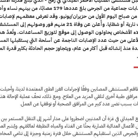
سريرًا - إصابات جماعية من الجرحى بلغ عددها 179 مصابًا، من بينه
من صباح اليوم الأول من حزيران/يونيو. وقد تعرض معظمهم لإصابات
عن طلقات نارية أو شظايا. وأُعلن عن وفاة 21 منهم فور وصولهم إلى 
ء الأشخاص يحاولون الوصول إلى موقع لتوزيع المساعدات. وتُعدّ هذ
لأعلى من حيث عدد الإصابات الناجمة عن أسلحة التي يستقبلها الم
ة منذ إنشائه قبل أكثر من عام، ويتجاوز حجم الحادثة بكثير قدرة ا
قم المستشفى المصابين وفقًا لإجراءات الفرز الطبي المعتمدة لدينا، وأحيل
 مرافق طبية أخرى لتلقي المزيد من العلاج. ومع ذلك، تحفّ عملية الإحالة هذه
ت بسبب تضرر عدد كبير من المرافق الصحية أو توقفها عن العمل.
قع الميداني في غزة أن المدنيين اضطروا على مدار أشهر إلى التنقل المستمر بين
لأعمال العدائية الضارية بحثًا عن الغذاء والمياه النظيفة لعائلاتهم. ويُشير العد
الجرحى الذين استقبلهم المستشفى خلال فترة زمنية وجيزة إلى تنامي المخاطر