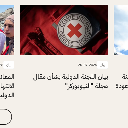
بيان
20-07-2026
بيان
26
نة
بيان اللجنة الدولية بشأن مقال
المعان
عودة
مجلة "النيويوركر"
الانتها
الدولي