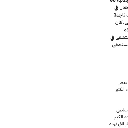
غزة - استقبل مستشفى الصليب الأحمر الميداني في رفح - الذي تبلغ قدرته الاستيعابية 60
م نساء وأطفال في
 ناجمة
المستشفى. كان
ه
ستشفى في
لمستشفى
ت بعض
 الكثير
 مناطق
د الكبير
 التي تهدد