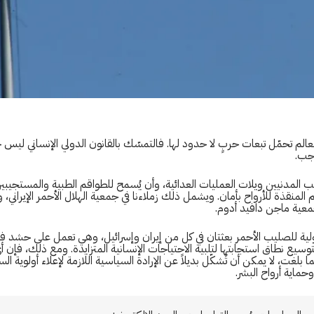
الم تحمّل تبعات حربٍ لا حدود لها. فالتمسّك بالقانون الدولي الإنساني ليس خي
اجب.
المدنيين ويلات العمليات العدائية، وأن يُسمح للطواقم الطبية والمستجيبين 
 المنقذة للأرواح بأمان. ويشمل ذلك زملاءنا في جمعية الهلال الأحمر الإيراني،
جمعية ماجن دافيد أدوم.
لية للصليب الأحمر بعثتان في كل من إيران وإسرائيل، وهي تعمل على حشد فر
لتوسيع نطاق استجابتها لتلبية الاحتياجات الإنسانية المتزايدة. ومع ذلك، فإن 
ا بلغت، لا يمكن أن تُشكّل بديلاً عن الإرادة السياسية اللازمة لإعلاء أولوية الس
وحماية أرواح البشر.