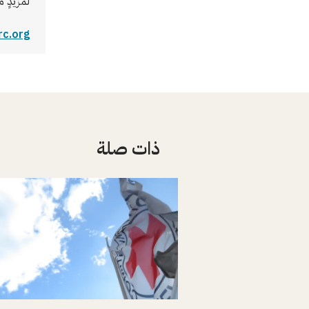
لمزيدٍ م
rc.org
ذات صلة