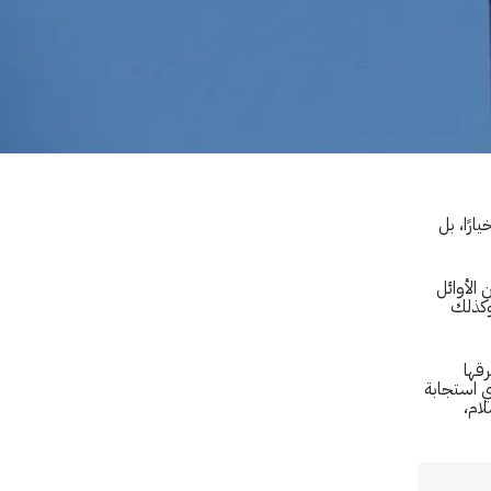
ارًا، بل
الأوائل
 وكذلك
قها
أي استجابة
لام،