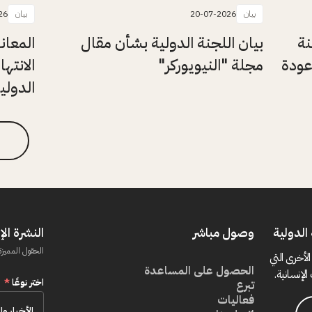
بيان
20-07-2026
بيان
26
نة
بيان اللجنة الدولية بشأن مقال
المعان
عودة
مجلة "النيويوركر"
الانتها
الدولي
الدولية
وصول مباشر
النشرة الإ
الحقول المميزة
الأخرى التي
الحصول على المساعدة
الإنسانية.
اختر نوعًا
*
تبرع
فعاليات