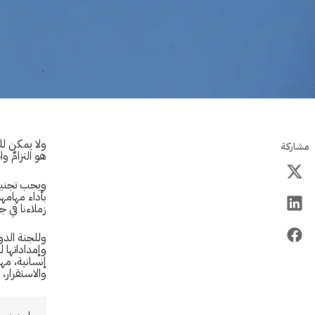
ولا يمكن للع
مشاركة
هو التزامٌ و
ويجب تجنيب 
بأداء مهامهم
زملاءنا في 
وللجنة الدو
وإمداداتها 
إنسانية، مهم
والاستقرار، 