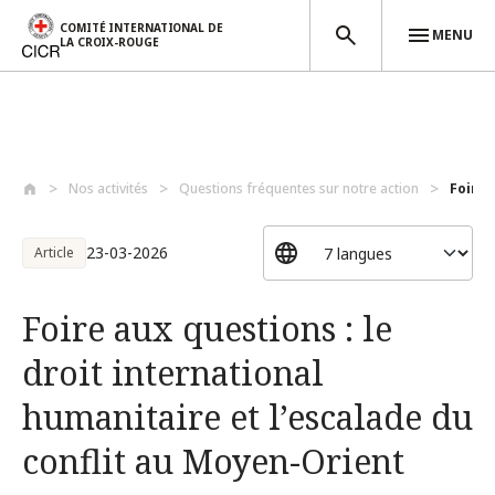
COMITÉ INTERNATIONAL DE
MENU
LA CROIX-ROUGE
Aller au contenu principal
Nos activités
Questions fréquentes sur notre action
Foire 
23-03-2026
Article
Foire aux questions : le
droit international
humanitaire et l’escalade du
conflit au Moyen-Orient