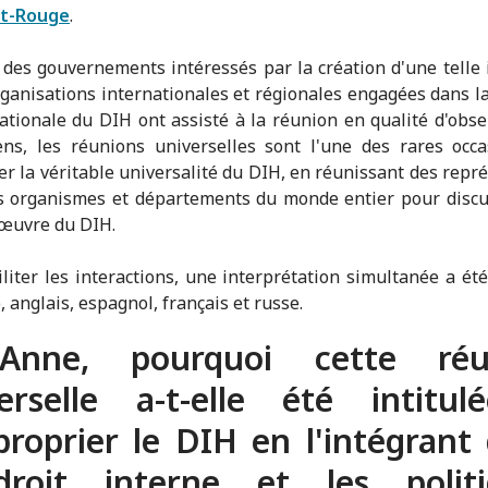
nt-Rouge
.
 des gouvernements intéressés par la création d'une telle 
rganisations internationales et régionales engagées dans l
tionale du DIH ont assisté à la réunion en qualité d'obse
ns, les réunions universelles sont l'une des rares occ
r la véritable universalité du DIH, en réunissant des repr
s organismes et départements du monde entier pour discu
œuvre du DIH.
iliter les interactions, une interprétation simultanée a ét
 anglais, espagnol, français et russe.
Anne, pourquoi cette réu
erselle a-t-elle été intitu
proprier le DIH en l'intégrant
droit interne et les politi