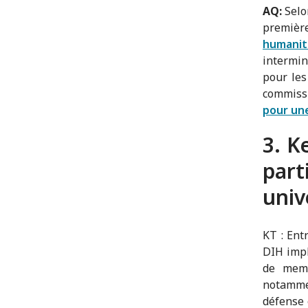
AQ:
Selo
premièr
humanit
intermi
pour les
commissi
pour une
3. K
par
univ
KT : Ent
DIH impl
de memb
notammen
défense 