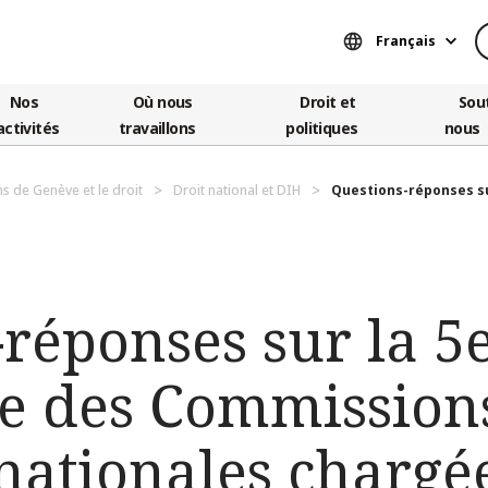
Français
Nos
Où nous
Droit et
Sou
activités
travaillons
politiques
nous
s de Genève et le droit
Droit national et DIH
Questions-réponses sur
-réponses sur la 5
e des Commissions
nationales chargée