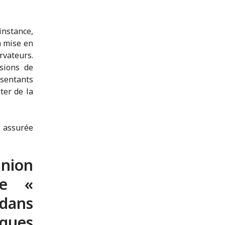
instance,
a mise en
rvateurs.
asions de
ésentants
ter de la
é assurée
nion
lée «
 dans
ques