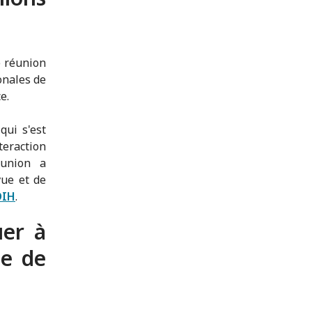
e réunion
onales de
e.
 qui s'est
teraction
éunion a
vue et de
DIH
.
uer à
le de