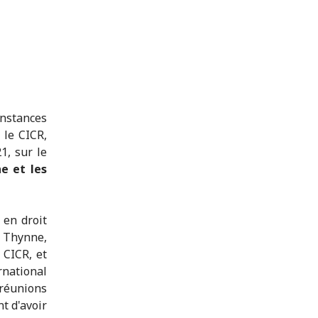
nstances
 le CICR,
1, sur le
ne et les
 en droit
 Thynne,
 CICR, et
national
réunions
t d'avoir