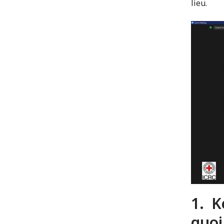
lieu.
1. K
quo