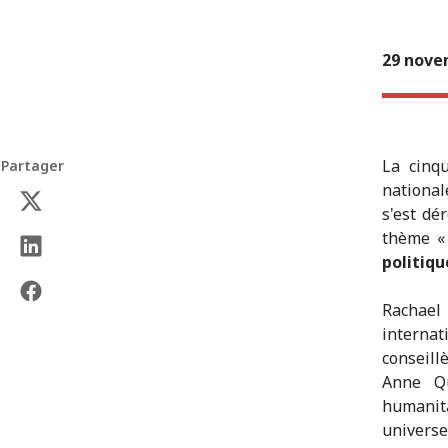
29 nove
La cinq
Partager
national
s'est dé
thème 
politiqu
Rachael 
interna
conseill
Anne Qu
humanit
universe