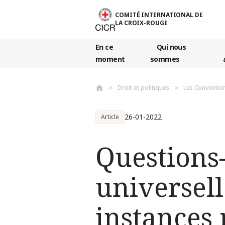
Aller au contenu principal
COMITÉ INTERNATIONAL DE
LA CROIX-ROUGE
En ce
Qui nous
moment
sommes
Droit et politiques
Les Convention
26-01-2022
Article
Questions
universell
instances 