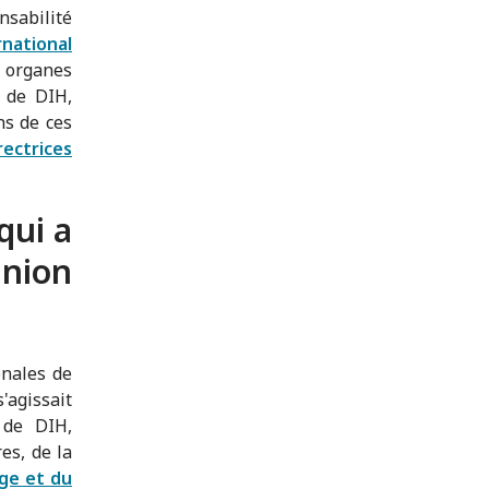
nsabilité
national
organes
 de DIH,
ns de ces
rectrices
qui a
nion
onales de
'agissait
 de DIH,
es, de la
uge et du