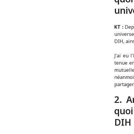
univ
KT :
Depu
universe
DIH, ains
J'ai eu 
tenue en
mutuell
néanmoin
partager
2. A
quoi
DIH 