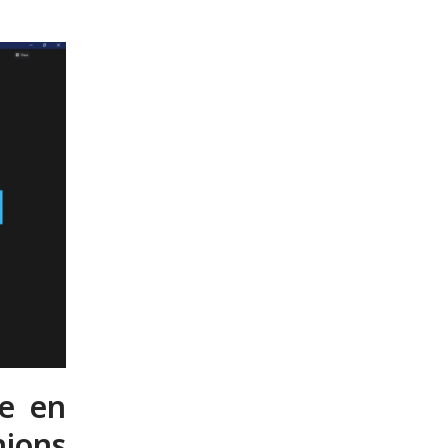
re en
ions