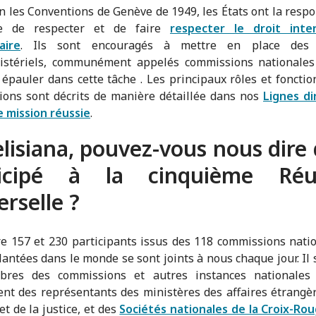
n les Conventions de Genève de 1949, les États ont la respo
e de respecter et de faire
respecter le droit inter
aire
. Ils sont encouragés à mettre en place des 
nistériels, communément appelés commissions nationales
 épauler dans cette tâche . Les principaux rôles et fonctio
ons sont décrits de manière détaillée dans nos
Lignes di
 mission réussie
.
elisiana, pouvez-vous nous dire 
ticipé à la cinquième Réu
erselle ?
re 157 et 230 participants issus des 118 commissions nati
antées dans le monde se sont joints à nous chaque jour. Il s
res des commissions et autres instances nationales
t des représentants des ministères des affaires étrangèr
et de la justice, et des
Sociétés nationales de la Croix-Ro