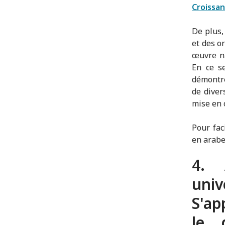
Croissa
De plus,
et des o
œuvre na
En ce se
démontre
de diver
mise en 
Pour fac
en arabe,
4. 
univ
S'ap
le 