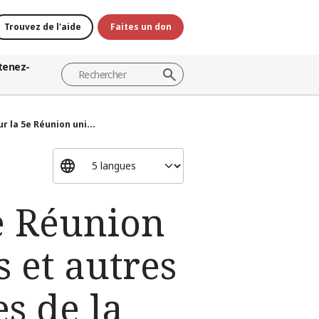
Trouvez de l'aide
Faites un don
tenez-
 la 5e Réunion uni...
e Réunion
 et autres
s de la