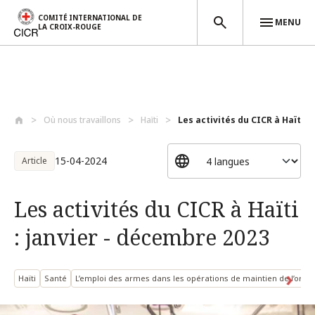
COMITÉ INTERNATIONAL DE
MENU
LA CROIX-ROUGE
Aller au contenu principal
Où nous travaillons
Haïti
Les activités du CICR à Haïti : j
15-04-2024
Article
Les activités du CICR à Haïti
: janvier - décembre 2023
Haïti
Santé
L’emploi des armes dans les opérations de maintien de l’ordr