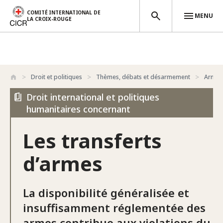
COMITÉ INTERNATIONAL DE
MENU
LA CROIX-ROUGE
Aller au contenu principal
Droit et politiques
Thèmes, débats et désarmement
Armes
Droit international et politiques
humanitaires concernant
Les transferts
d’armes
La disponibilité généralisée et
insuffisamment réglementée des
armes contribue aux violations du