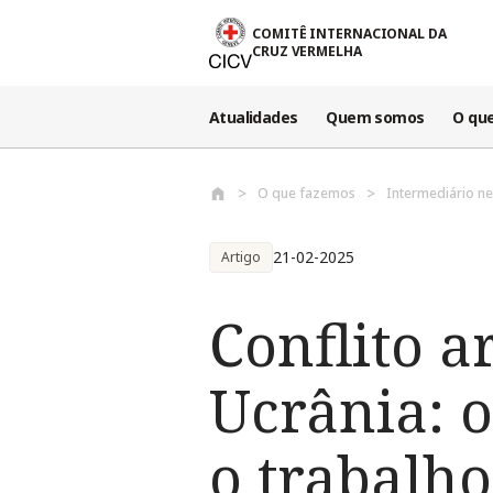
Passar para o conteúdo principal
COMITÊ INTERNACIONAL DA
CRUZ VERMELHA
Atualidades
Quem somos
O qu
O que fazemos
Intermediário ne
21-02-2025
Artigo
Conflito a
Ucrânia: o
o trabalh