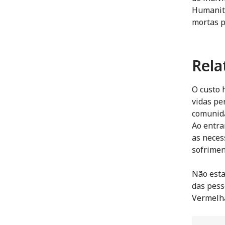
Humanitá
mortas p
Rela
O custo 
vidas pe
comunida
Ao entra
as neces
sofrimen
Não esta
das pess
Vermelha