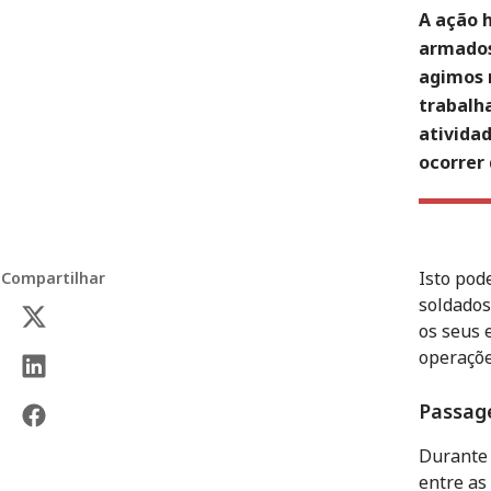
A ação 
armados
agimos n
trabalh
ativida
ocorrer
Isto pod
Compartilhar
soldados
os seus 
operaçõe
Passage
Durante 
entre as