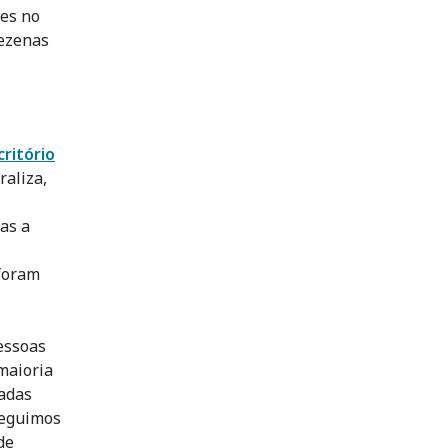
tes no
dezenas
critório
raliza,
ias a
foram
pessoas
maioria
madas
seguimos
de