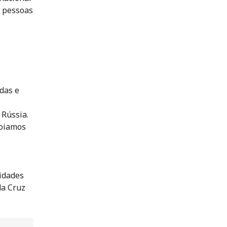
s pessoas
das e
 Rússia.
poiamos
idades
da Cruz