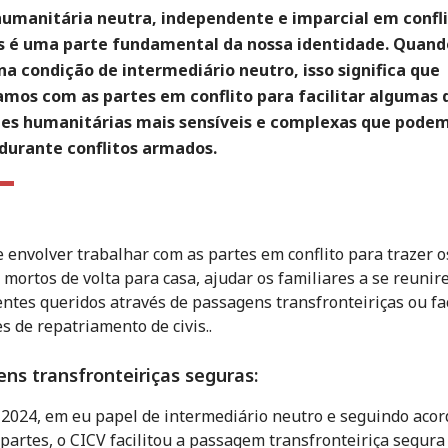
humanitária neutra, independente e imparcial em confl
 é uma parte fundamental da nossa identidade. Quand
a condição de intermediário neutro, isso significa que
amos com as partes em conflito para facilitar algumas 
des humanitárias mais sensíveis e complexas que pode
 durante conflitos armados.
e envolver trabalhar com as partes em conflito para trazer o
 mortos de volta para casa, ajudar os familiares a se reuni
entes queridos através de passagens transfronteiriças ou fac
s de repatriamento de civis.
.
ns transfronteiriças seguras:
2024, em eu papel de intermediário neutro e seguindo acor
 partes, o CICV facilitou a passagem transfronteiriça segura