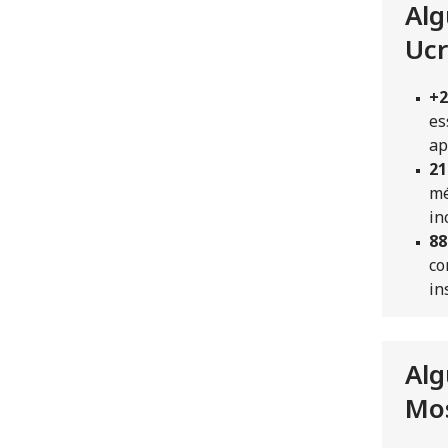
Alg
Ucr
+2
es
ap
21
mé
in
88
co
in
Alg
Mo