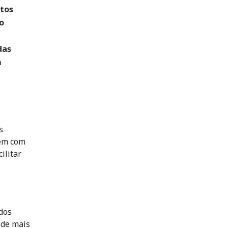
itos
o
das
m
s
rem com
ilitar
dos
 de mais