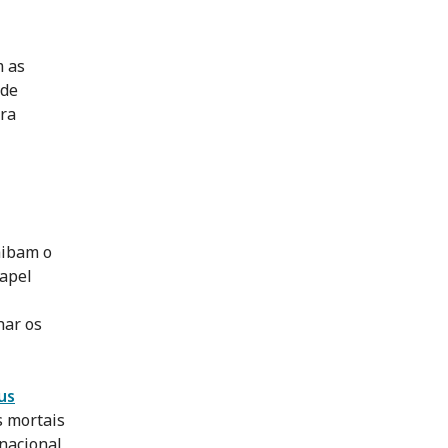
m as
 de
ra
aibam o
papel
har os
us
s mortais
rnacional