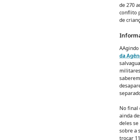
de 270 a
conflito
de crian
Inform
A
Agindo 
da Agênc
salvagua
militare
saberem 
desapare
separado
No final
ainda de
deles se
sobre a 
trocar 1