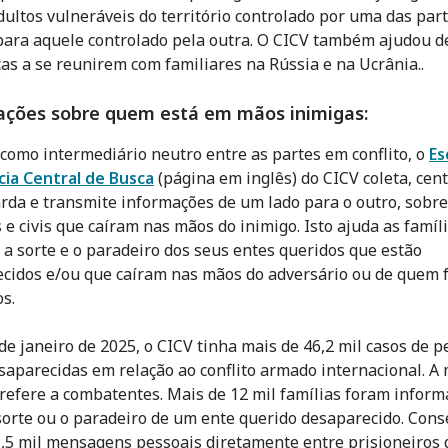
dultos vulneráveis do território controlado por uma das par
 para aquele controlado pela outra. O CICV também ajudou 
ças a se reunirem com familiares na Rússia e na Ucrânia.
.
ações sobre quem está em mãos inimigas:
como intermediário neutro entre as partes em conflito, o
Es
ia Central de Busca
(página em inglês) do CICV coleta, cent
rda e transmite informações de um lado para o outro, sobre
s e civis que caíram nas mãos do inimigo. Isto ajuda as famíl
a sorte e o paradeiro dos seus entes queridos que estão
cidos e/ou que caíram nas mãos do adversário ou de quem 
s.
 de janeiro de 2025, o CICV tinha mais de 46,2 mil casos de 
saparecidas em relação ao conflito armado internacional. A 
 refere a combatentes. Mais de 12 mil famílias foram infor
sorte ou o paradeiro de um ente querido desaparecido. Con
1,5 mil mensagens pessoais diretamente entre prisioneiros 