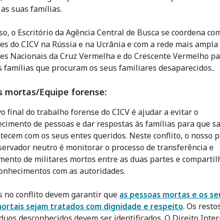
 as suas famílias.
so, o Escritório da Agência Central de Busca se coordena co
es do CICV na Rússia e na Ucrânia e com a rede mais ampla
es Nacionais da Cruz Vermelha e do Crescente Vermelho pa
s famílias que procuram os seus familiares desaparecidos.
.
s mortas/Equipe forense:
vo final do trabalho forense do CICV é ajudar a evitar o
cimento de pessoas e dar respostas às famílias para que s
tecem com os seus entes queridos. Neste conflito, o nosso 
ervador neutro é monitorar o processo de transferência e
mento de militares mortos entre as duas partes e compartil
onhecimentos com as autoridades.
s no conflito devem garantir que
as pessoas mortas e os se
ortais sejam tratados com dignidade e respeito
. Os resto
íduos desconhecidos devem ser identificados. O Direito Inte