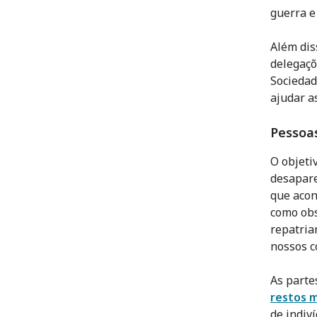
guerra e
Além dis
delegaçõ
Sociedad
ajudar a
Pessoa
O objeti
desapare
que acon
como obs
repatria
nossos c
As parte
restos m
de indiv