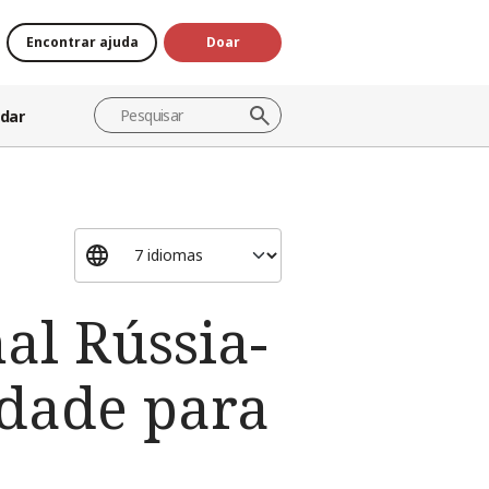
Encontrar ajuda
Doar
dar
al Rússia-
idade para