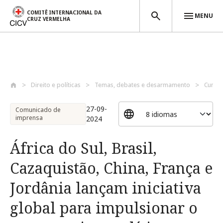
COMITÊ INTERNACIONAL DA
MENU
CRUZ VERMELHA
Passar para o conteúdo principal
Direito e políticas
Temas, debates e desarmamento
Cumpr
27-09-
Comunicado de
imprensa
2024
África do Sul, Brasil,
Cazaquistão, China, França e
Jordânia lançam iniciativa
global para impulsionar o