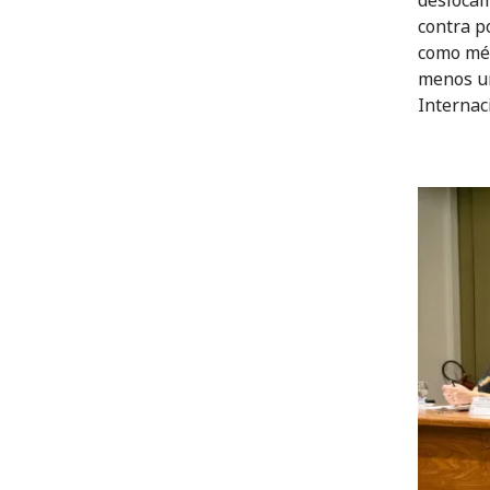
contra p
como mét
menos um
Internac