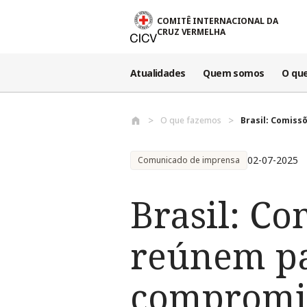
Passar para o conteúdo principal
COMITÊ INTERNACIONAL DA
CRUZ VERMELHA
Atualidades
Quem somos
O qu
O que fazemos
Brasil: Comiss
02-07-2025
Comunicado de imprensa
Brasil: Co
reúnem pa
compromis