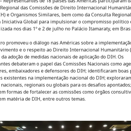
– Representantes de 18 países das Américas participaram d
Regional das Comissões de Direito Internacional Humanitá
) e Organismos Similares, bem como da Consulta Regional
 Iniciativa Global para impulsionar o compromisso político
izada nos dias 1º e 2 de julho no Palácio Itamaraty, em Brasí
ro promoveu o diálogo nas Américas sobre a implementação
vimento e o respeito ao Direito Internacional Humanitário 
 da adoção de medidas nacionais de aplicação do DIH. Os
antes debateram o papel das Comissões Nacionais como ag
es, embaixadores e defensores do DIH; identificaram boas 
os existentes na implementação nacional do DIH; explorara
 nacionais, regionais ou globais para os desafios apontados
em formas de fortalecer as comissões como órgãos consulti
em matéria de DIH, entre outros temas.