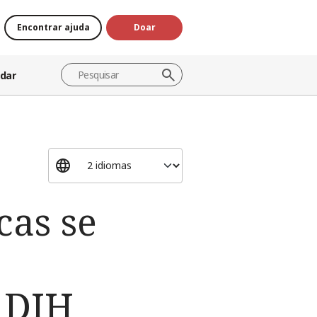
Encontrar ajuda
Doar
dar
cas se
 DIH