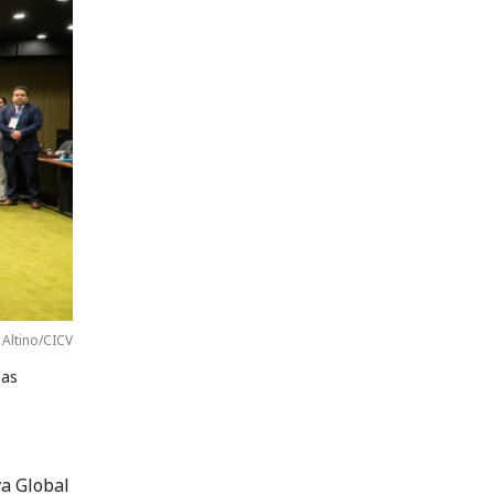
 Altino/CICV
das
va Global