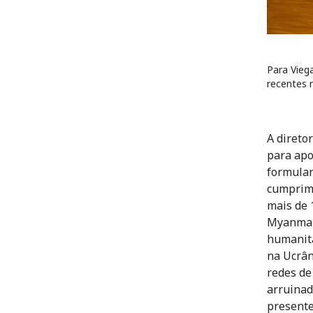
Para Vieg
recentes 
A direto
para apo
formular
cumprime
mais de 
Myanmar,
humanitá
na Ucrân
redes de
arruinad
presente