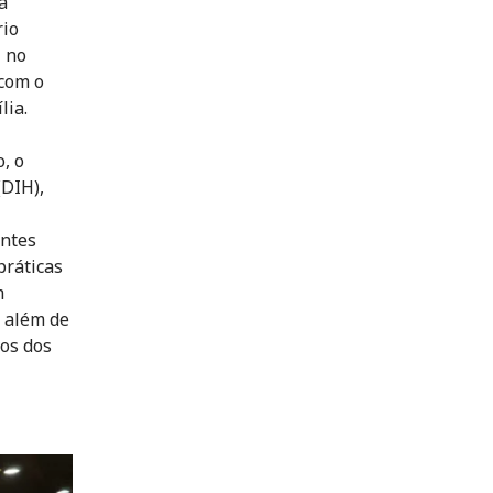
a
rio
 no
 com o
lia.
, o
(DIH),
entes
práticas
m
; além de
vos dos