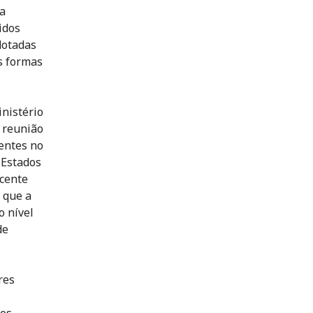
ma
idos
dotadas
s formas
nistério
a reunião
entes no
 Estados
scente
 que a
o nível
de
res
dos