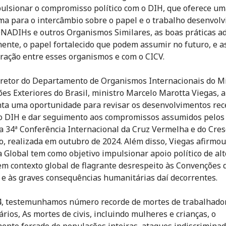
ulsionar o compromisso político com o DIH, que oferece u
ma para o intercâmbio sobre o papel e o trabalho desenvolv
NADIHs e outros Organismos Similares, as boas práticas a
nente, o papel fortalecido que podem assumir no futuro, e a
ração entre esses organismos e com o CICV.
iretor do Departamento de Organismos Internacionais do Mi
ões Exteriores do Brasil, ministro Marcelo Marotta Viegas, 
ta uma oportunidade para revisar os desenvolvimentos rec
 DIH e dar seguimento aos compromissos assumidos pelos
a 34ª Conferência Internacional da Cruz Vermelha e do Cre
, realizada em outubro de 2024. Além disso, Viegas afirmou
va Global tem como objetivo impulsionar apoio político de alt
em contexto global de flagrante desrespeito às Convenções 
e às graves consequências humanitárias daí decorrentes.
, testemunhamos número recorde de mortes de trabalhado
rios, As mortes de civis, incluindo mulheres e crianças, o
ento forçado de populações inteiras, ataques indiscrimina