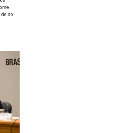
fome
 de ao