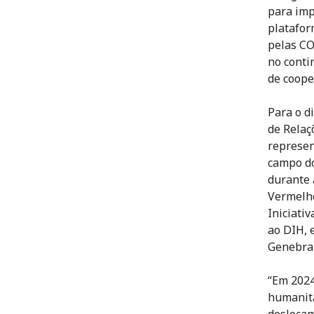
para imp
platafor
pelas CO
no conti
de coope
Para o d
de Relaç
represen
campo do
durante 
Vermelho
Iniciati
ao DIH, 
Genebra 
“Em 2024
humanitá
deslocam