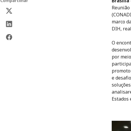
Brasília
Compartilhar
Reunião 
(CONADIH
marco da
DIH, real
O encont
desenvol
por meio
particip
promotor
e desafi
soluções
analisar
Estados 