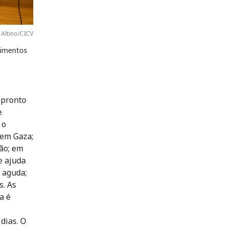
 Altino/CICV
vimentos
 pronto
e
 o
 em Gaza;
ão; em
e ajuda
 aguda;
s. As
a é
dias. O