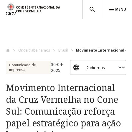
COMITÊ INTERNACIONAL DA
MENU
CRUZ VERMELHA
Passar para o conteúdo principal
Onde trabalhamos
Brasil
Movimento Internacional da 
30-04-
Comunicado de
imprensa
2025
Movimento Internacional
da Cruz Vermelha no Cone
Sul: Comunicação reforça
papel estratégico para ação