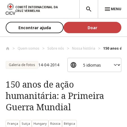
Passar para o conteúdo principal
COMITÊ INTERNACIONAL DA
MENU
CRUZ VERMELHA
Encontrar ajuda
Doar
Quem somos
Sobre nós
Nossa história
150 anos de a
14-04-2014
Galeria de fotos
150 anos de ação
humanitária: a Primeira
Guerra Mundial
França
Suíça
Hungary
Rússia
Bélgica