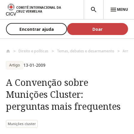
Passar para o conteúdo principal
COMITÊ INTERNACIONAL DA
MENU
CRUZ VERMELHA
Encontrar ajuda
Doar
Direito e políticas
Temas, debates e desarmamento
Armas
13-01-2009
Artigo
A Convenção sobre
Munições Cluster:
perguntas mais frequentes
Munições cluster