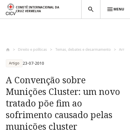
COMITÊ INTERNACIONAL DA
MENU
CRUZ VERMELHA
Passar para o conteúdo principal
Direito e políticas
Temas, debates e desarmamento
Armas
23-07-2010
Artigo
A Convenção sobre
Munições Cluster: um novo
tratado põe fim ao
sofrimento causado pelas
munições cluster