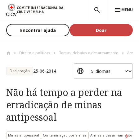
Passar para o conteúdo principal
COMITÊ INTERNACIONAL DA
MENU
CRUZ VERMELHA
Encontrar ajuda
Doar
Direito e políticas
Temas, debates e desarmamento
Armas
25-06-2014
Declaração
Não há tempo a perder na
erradicação de minas
antipessoal
Minas antipessoal
Contaminação por armas
Armas e desarmamento