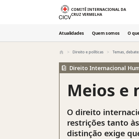
Passar para o conteúdo principal
COMITÊ INTERNACIONAL DA
CRUZ VERMELHA
Atualidades
Quem somos
O qu
Direito e políticas
Temas, debat
Direito Internacional Hum
Meios e 
O direito internac
restrições tanto à
distinção exige qu