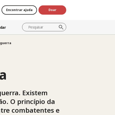
Encontrar ajuda
Doar
dar
 guerra
a
guerra. Existem
o. O princípio da
entre combatentes e