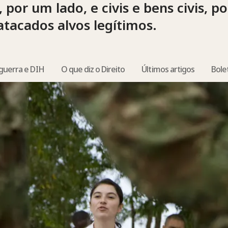
, por um lado, e civis e bens civis, p
tacados alvos legítimos.
guerra e DIH
O que diz o Direito
Últimos artigos
Bole