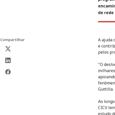
encamin
de rede
A ajuda 
Compartilhar
e contri
pelos pr
"O deslo
milhares
apoiando
fenômeno
Guttilla.
Ao longo
CICV tem
estudo d