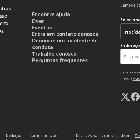
Campos co
utros
Encontre ajuda
sso
Selecion
Doar
eito
Eventos
s.
Entre em contato conosco
Denuncie um incidente de
Endereço
conduta
Trabalhe conosco
Perguntas frequentes
Para saber
nosso
Avi
Dedução
Configuração de
Diretrizes para a comunidade on-
Ter