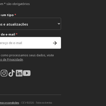
m * são obrigatórios
e um tipo
*
 de e-mail
*
 como processamos seus dados, visite
so de Privacidade
.
mos e condições
- CICV ©2026 - Todos os direitos