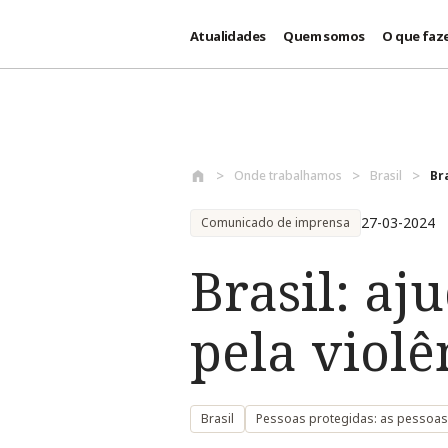
Atualidades
Quem somos
O que faz
Passar para o conteúdo principal
Onde trabalhamos
Brasil
Br
27-03-2024
Comunicado de imprensa
Brasil: aj
pela viol
Brasil
Pessoas protegidas: as pessoa