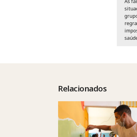
As fa
situa
grupo
regra
impos
saúde
Relacionados