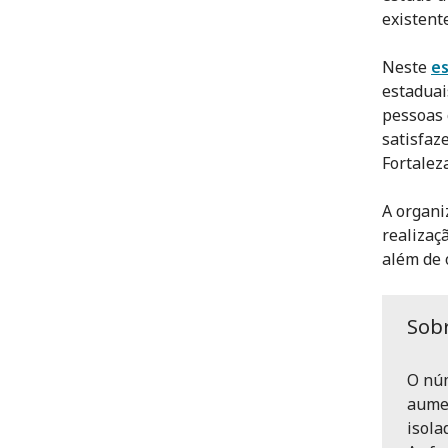
existent
Neste
e
estaduai
pessoas 
satisfaz
Fortaleza
A organi
realizaç
além de 
Sob
O núm
aumen
isola