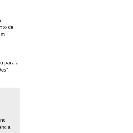
s,
nto de
dem
u para a
des",
eno
ência.