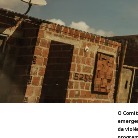
O Comit
emergen
da violê
program