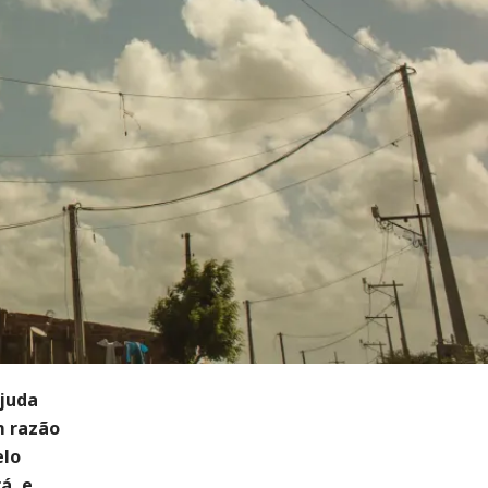
ajuda
m razão
elo
á, e