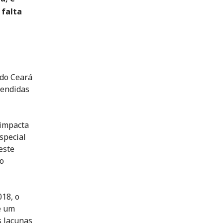
 falta
 do Ceará
tendidas
 impacta
special
este
io
018, o
e um
s lacunas