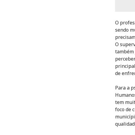
O profes
sendo mu
precisam
O superv
também j
perceber
principa
de enfre
Para a p
Humanos 
tem muit
foco de 
municípi
qualidad