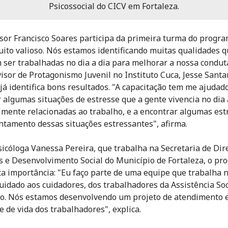
Psicossocial do CICV em Fortaleza.
sor Francisco Soares participa da primeira turma do progra
ito valioso. Nós estamos identificando muitas qualidades 
 ser trabalhadas no dia a dia para melhorar a nossa conduta
isor de Protagonismo Juvenil no Instituto Cuca, Jesse Santa
á identifica bons resultados. "A capacitação tem me ajudad
 algumas situações de estresse que a gente vivencia no dia 
lmente relacionadas ao trabalho, e a encontrar algumas est
ntamento dessas situações estressantes", afirma.
sicóloga Vanessa Pereira, que trabalha na Secretaria de Dir
e Desenvolvimento Social do Município de Fortaleza, o pr
a importância: "Eu faço parte de uma equipe que trabalha 
cuidado aos cuidadores, dos trabalhadores da Assistência Soc
o. Nós estamos desenvolvendo um projeto de atendimento 
e de vida dos trabalhadores", explica.