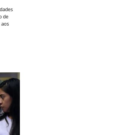
idades
o de
 aos