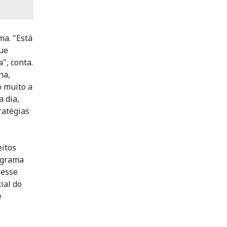
ma. "Está
que
", conta.
na,
o muito a
a dia,
ratégias
eitos
ograma
nesse
ial do
e