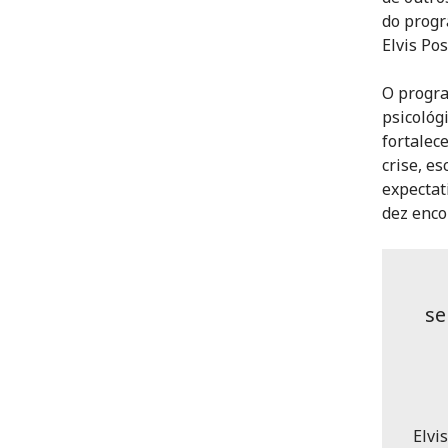
do progr
Elvis Po
O progra
psicológ
fortalec
crise, es
expectat
dez enco
se
Elvi