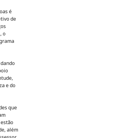
oas é
tivo de
ços
, o
ograma
uidando
poio
ntude,
za e do
des que
tam
 estão
de, além
assessor