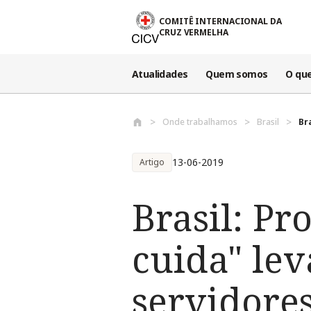
Passar para o conteúdo principal
COMITÊ INTERNACIONAL DA
CRUZ VERMELHA
Atualidades
Quem somos
O qu
Onde trabalhamos
Brasil
Br
13-06-2019
Artigo
Brasil: P
cuida" le
servidores