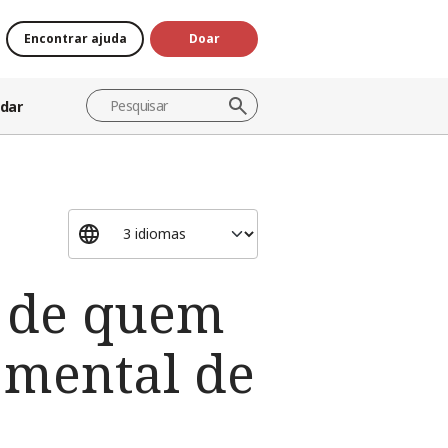
Encontrar ajuda
Doar
dar
o de quem
 mental de