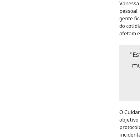
Vanessa 
pessoal.
gente fic
do cotid
afetam 
"Es
mu
O Cuidan
objetivo
protocol
incident