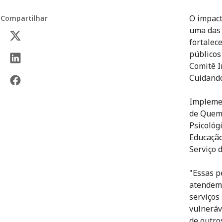
O impact
Compartilhar
uma das 
fortalec
públicos
Comitê I
Cuidand
Implemen
de Quem 
Psicológ
Educação
Serviço 
"Essas p
atendem 
serviços 
vulneráv
de outro