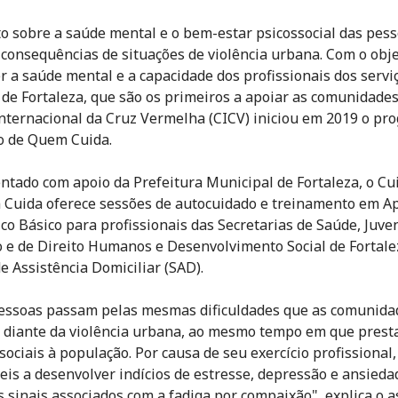
o sobre a saúde mental e o bem-estar psicossocial das pess
consequências de situações de violência urbana. Com o obje
er a saúde mental e a capacidade dos profissionais dos servi
 de Fortaleza, que são os primeiros a apoiar as comunidades
nternacional da Cruz Vermelha (CICV) iniciou em 2019 o pr
o de Quem Cuida.
tado com apoio da Prefeitura Municipal de Fortaleza, o C
Cuida oferece sessões de autocuidado e treinamento em A
ico Básico para profissionais das Secretarias de Saúde, Juve
 e de Direito Humanos e Desenvolvimento Social de Fortale
de Assistência Domiciliar (SAD).
essoas passam pelas mesmas dificuldades que as comunida
diante da violência urbana, ao mesmo tempo em que pres
sociais à população. Por causa de seu exercício profissional,
eis a desenvolver indícios de estresse, depressão e ansieda
s sinais associados com a fadiga por compaixão", explica o 