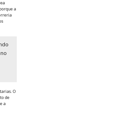
rea
porque a
orreria
os
ando
 no
arias. O
to de
e a