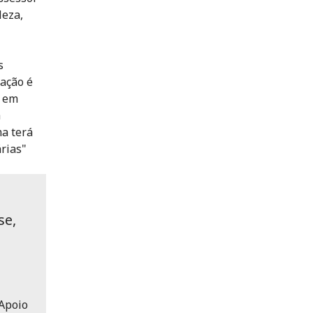
leza,
s
mação é
o em
a
ma terá
rias"
se,
Apoio